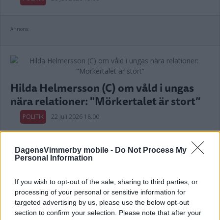
Annons:
Hilda Helmersson (C) om våld i ungas
nära relationer: "Mörkertalet är stort”
POLITIK
22 juli 2026 18.00
DagensVimmerby mobile -
Do Not Process My
Personal Information
Var tredje kvinna utsatt för våld –
If you wish to opt-out of the sale, sharing to third parties, or
toppolitiker vill se ökat stöd
processing of your personal or sensitive information for
targeted advertising by us, please use the below opt-out
POLITIK
21 juli 2026 04.00
section to confirm your selection. Please note that after your