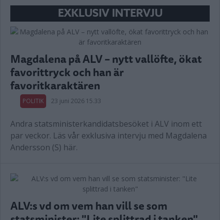
EXKLUSIV INTERVJU
Magdalena på ALV – nytt vallöfte, ökat
favorittryck och han är
favoritkaraktären
POLITIK
23 juni 2026 15.33
Andra statsministerkandidatsbesöket i ALV inom ett
par veckor. Läs vår exklusiva intervju med Magdalena
Andersson (S) här.
ALV:s vd om vem han vill se som
statsminister: "Lite splittrad i tanken"