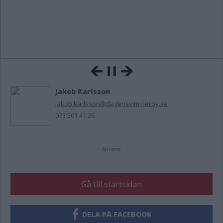
Jakob Karlsson
jakob.karlsson@dagensvimmerby.se
073 501 41 26
Annons:
Gå till startsidan
DELA PÅ FACEBOOK