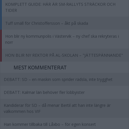
KOMPLETT GUIDE: HÄR ÄR SM-RALLYTS STRÄCKOR OCH
TIDER
Tuff smäll för Christoffersson – åkt på skada
Hon blir ny kommunpolis i Västervik – ny chef ska rekryteras i
norr
HON BLIR NY REKTOR PÅ AL-SKOLAN – "JÄTTESPÄNNANDE"
MEST KOMMENTERAT
DEBATT: SD – en maskin som sprider rädsla, inte trygghet
DEBATT: Kalmar län behöver fler lobbyister
Kandiderar för SD – då menar Bertil att han inte längre är
välkommen hos VIF
Han kommer tillbaka till Låxbo – för egen konsert