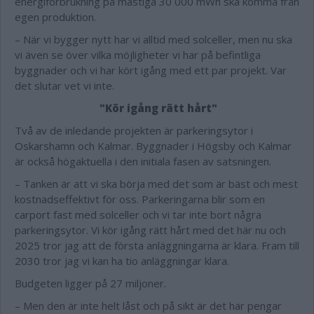
energiförbrukning på mastiga 30 000 mWh ska komma från
egen produktion.
– När vi bygger nytt har vi alltid med solceller, men nu ska
vi även se över vilka möjligheter vi har på befintliga
byggnader och vi har kört igång med ett par projekt. Var
det slutar vet vi inte.
"Kör igång rätt hårt"
Två av de inledande projekten är parkeringsytor i
Oskarshamn och Kalmar. Byggnader i Högsby och Kalmar
är också högaktuella i den initiala fasen av satsningen.
– Tanken är att vi ska börja med det som är bäst och mest
kostnadseffektivt för oss. Parkeringarna blir som en
carport fast med solceller och vi tar inte bort några
parkeringsytor. Vi kör igång rätt hårt med det här nu och
2025 tror jag att de första anläggningarna är klara. Fram till
2030 tror jag vi kan ha tio anläggningar klara.
Budgeten ligger på 27 miljoner.
– Men den är inte helt låst och på sikt är det här pengar