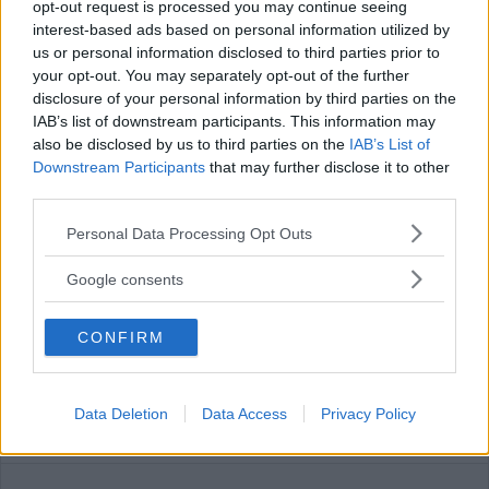
opt-out request is processed you may continue seeing
interest-based ads based on personal information utilized by
Annons:
us or personal information disclosed to third parties prior to
your opt-out. You may separately opt-out of the further
disclosure of your personal information by third parties on the
IAB’s list of downstream participants. This information may
also be disclosed by us to third parties on the
IAB’s List of
Downstream Participants
that may further disclose it to other
Kalmar län förlorar mandat i riksdagen
third parties.
– lokala politikerna får extra tufft
Please note that this website/app uses one or more Google
Personal Data Processing Opt Outs
services and may gather and store information including but
POLITIK
19 juli 2026 12.00
not limited to your visit or usage behaviour. You may click to
Google consents
grant or deny consent to Google and its third-party tags to
use your data for below specified purposes in below Google
CONFIRM
consent section.
Malin Sjölander vill ha en tillgänglig
vård i alla steg
Data Deletion
Data Access
Privacy Policy
POLITIK
15 juli 2026 13.15