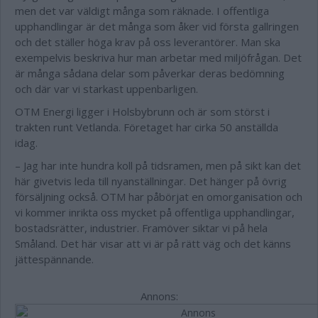
men det var väldigt många som räknade. I offentliga
upphandlingar är det många som åker vid första gallringen
och det ställer höga krav på oss leverantörer. Man ska
exempelvis beskriva hur man arbetar med miljöfrågan. Det
är många sådana delar som påverkar deras bedömning
och där var vi starkast uppenbarligen.
OTM Energi ligger i Holsbybrunn och är som störst i
trakten runt Vetlanda. Företaget har cirka 50 anställda
idag.
– Jag har inte hundra koll på tidsramen, men på sikt kan det
här givetvis leda till nyanställningar. Det hänger på övrig
försäljning också. OTM har påbörjat en omorganisation och
vi kommer inrikta oss mycket på offentliga upphandlingar,
bostadsrätter, industrier. Framöver siktar vi på hela
Småland. Det här visar att vi är på rätt väg och det känns
jättespännande.
Annons: