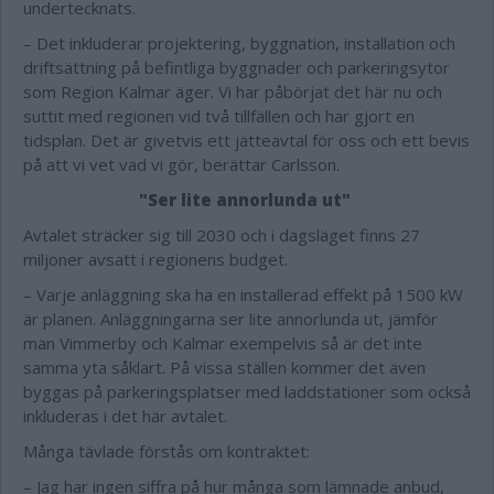
undertecknats.
– Det inkluderar projektering, byggnation, installation och
driftsättning på befintliga byggnader och parkeringsytor
som Region Kalmar äger. Vi har påbörjat det här nu och
suttit med regionen vid två tillfällen och har gjort en
tidsplan. Det är givetvis ett jätteavtal för oss och ett bevis
på att vi vet vad vi gör, berättar Carlsson.
"Ser lite annorlunda ut"
Avtalet sträcker sig till 2030 och i dagsläget finns 27
miljoner avsatt i regionens budget.
– Varje anläggning ska ha en installerad effekt på 1500 kW
är planen. Anläggningarna ser lite annorlunda ut, jämför
man Vimmerby och Kalmar exempelvis så är det inte
samma yta såklart. På vissa ställen kommer det även
byggas på parkeringsplatser med laddstationer som också
inkluderas i det här avtalet.
Många tävlade förstås om kontraktet:
– Jag har ingen siffra på hur många som lämnade anbud,