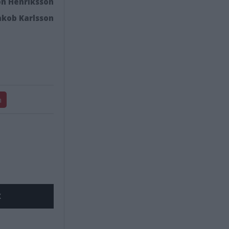
n Henriksson
akob Karlsson
n
X