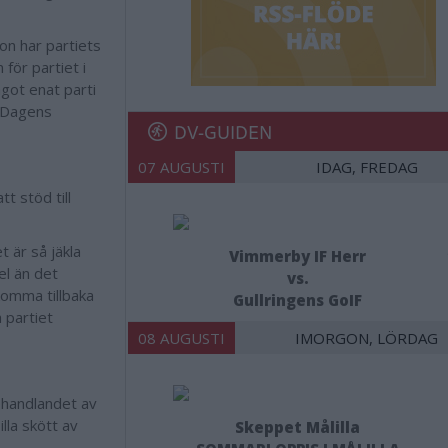
on har partiets
för partiet i
got enat parti
m Dagens
DV-GUIDEN
07 AUGUSTI
IDAG, FREDAG
tt stöd till
 är så jäkla
Vimmerby IF Herr
el än det
vs.
 komma tillbaka
Gullringens GoIF
a partiet
08 AUGUSTI
IMORGON, LÖRDAG
Behandlandet av
lla skött av
Skeppet Målilla