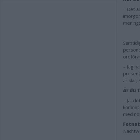
– Det ä
imorgon
menings
Samtidi
persone
ordföra
– Jag ha
present
är klar,
Är du 
– Ja, d
kommit f
med nom
Fotnot
Nachtwe