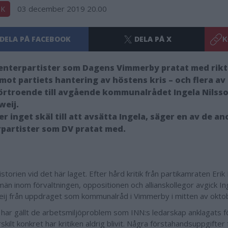
03 december 2019 20.00
IK
DELA PÅ FACEBOOK
DELA PÅ X
K
enterpartister som Dagens Vimmerby pratat med rik
 mot partiets hantering av höstens kris – och flera av 
örtroende till avgående kommunalrådet Ingela Nilss
weij.
ser inget skäl till att avsätta Ingela, säger en av de 
partister som DV pratat med.
istorien vid det här laget. Efter hård kritik från partikamraten Erik
män inom förvaltningen, oppositionen och allianskollegor avgick In
ij från uppdraget som kommunalråd i Vimmerby i mitten av okto
n har gällt de arbetsmiljöproblem som INN:s ledarskap anklagats f
kilt konkret har kritiken aldrig blivit. Några förstahandsuppgifte