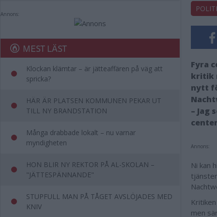
POLIT
Annons:
MEST LÄST
Fyra c
Klockan klämtar – är jätteaffären på väg att
kritik
spricka?
nytt f
Nacht
HÄR ÄR PLATSEN KOMMUNEN PEKAR UT
– Jag 
TILL NY BRANDSTATION
center
Många drabbade lokalt – nu varnar
myndigheten
Annons:
HON BLIR NY REKTOR PÅ AL-SKOLAN –
Ni kan h
"JÄTTESPÄNNANDE"
tjänste
Nachtwe
STUPFULL MAN PÅ TÅGET AVSLÖJADES MED
Kritike
KNIV
men särs