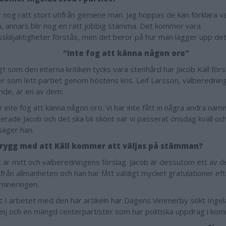
r nog rätt stort utifrån gemene man. Jag hoppas de kan förklara 
, annars blir nog en rätt jobbig stämma. Det kommer vara
skiljaktigheter förstås, men det beror på hur man lägger upp det
"Inte fog att känna någon oro"
gt som den interna kritiken tycks vara stenhård har Jacob Käll för
r som lett partiet genom höstens kris. Leif Larsson, valberednin
nde, är en av dem:
r inte fog att känna någon oro. Vi har inte fått in några andra namn
erade Jacob och det ska bli skönt när vi passerat onsdag kväll o
 säger han.
trygg med att Käll kommer att väljas på stämman?
et är mitt och valberedningens förslag. Jacob är dessutom ett av 
rån allmänheten och han har fått väldigt mycket gratulationer efte
ineringen.
:
I arbetet med den här artikeln har Dagens Vimmerby sökt Ingel
ij och en mängd centerpartister som har politiska uppdrag i ko