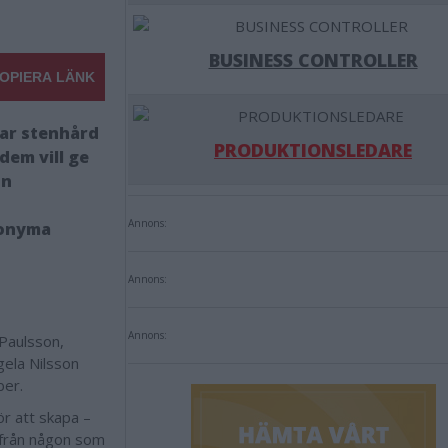
BUSINESS CONTROLLER
OPIERA LÄNK
tar stenhård
PRODUKTIONSLEDARE
dem vill ge
on
Annons:
anonyma
Annons:
Annons:
 Paulsson,
gela Nilsson
ber.
ör att skapa –
r från någon som