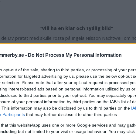
"Vill ha en klar och tydlig bild"
v de DV pratat med skulle rösta på Ingela Nilsson Nachtweij om ho
gen på stämman.
ela ställer upp skulle jag rösta på henne. Jag ser inte skäl att avs
mmerby.se -
Do Not Process My Personal Information
mig är det inte ett aktivt val. En stor väljarkår har valt henne, m
tor väljarkår kryssade henne. Jag tycker inte vi ska sätta oss över
to opt-out of the sale, sharing to third parties, or processing of your per
n tredje person som vi pratat med.
formation for targeted advertising by us, please use the below opt-out s
r selection. Please note that after your opt-out request is processed y
tsätter:
eing interest-based ads based on personal information utilized by us or
ar ingenting emot Jacob och finns bara ett alternativ så blir det J
disclosed to third parties prior to your opt-out. You may separately opt-
annat alternativ, som jag misstänker, röstar jag på det. Jag vill ha
losure of your personal information by third parties on the IAB’s list of
ild av vad som har hänt. Vi har satt oss i den här sitsen på grund av
. This information may also be disclosed by us to third parties on the
IA
ta och fattat beslut på delvis felaktiga eller åtminstone vaga grun
Participants
that may further disclose it to other third parties.
d med. Jag vill ha mer fakta innan jag går vidare med vare sig det 
 that this website/app uses one or more Google services and may gath
u Nilsson Nachtweij ställer upp?
including but not limited to your visit or usage behaviour. You may click 