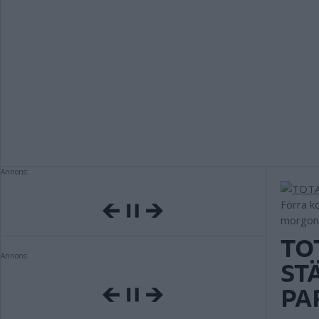
Annons:
Förra k
morgond
TO
Annons:
ST
PA