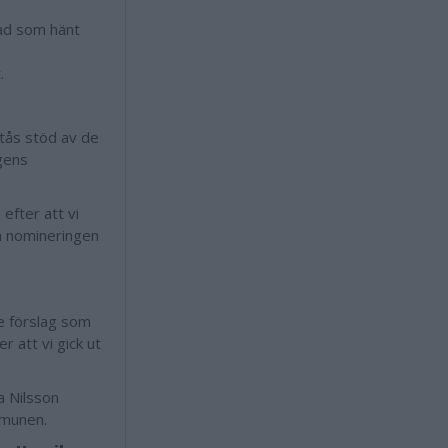
vad som hänt
.
stås stöd av de
gens
 efter att vi
ch nomineringen
de förslag som
r att vi gick ut
a Nilsson
mmunen.