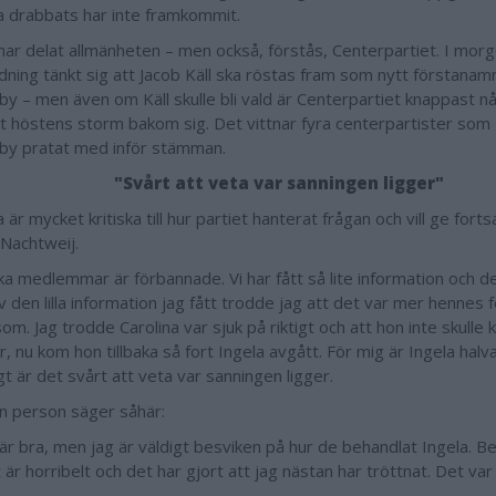
ha drabbats har inte framkommit.
har delat allmänheten – men också, förstås, Centerpartiet. I morg
dning tänkt sig att Jacob Käll ska röstas fram som nytt förstanamn 
y – men även om Käll skulle bli vald är Centerpartiet knappast nå
t höstens storm bakom sig. Det vittnar fyra centerpartister so
y pratat med inför stämman.
"Svårt att veta var sanningen ligger"
 är mycket kritiska till hur partiet hanterat frågan och vill ge fortsa
 Nachtweij.
ka medlemmar är förbannade. Vi har fått så lite information och det
 den lilla information jag fått trodde jag att det var mer hennes f
om. Jag trodde Carolina var sjuk på riktigt och att hon inte skulle
r, nu kom hon tillbaka så fort Ingela avgått. För mig är Ingela halv
t är det svårt att veta var sanningen ligger.
n person säger såhär:
 är bra, men jag är väldigt besviken på hur de behandlat Ingela. 
är horribelt och det har gjort att jag nästan har tröttnat. Det var i
.