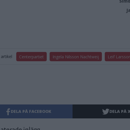
Simo
J
artikel
Centerpartiet
Ingela Nilsson Nachtweij
Leif Larsso
DELA PÅ FACEBOOK
DELA PÅ 
aterade inlägg