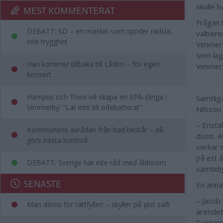
skulle 
MEST KOMMENTERAT
Frågan 
DEBATT: SD – en maskin som sprider rädsla,
valbere
inte trygghet
Vimmerb
som lag
Han kommer tillbaka till Låxbo – för egen
Vimmerb
konsert
Hampus och Theo vill skapa en EPA-slinga i
Samtliga
Vimmerby: "Lär inte bli odebatterat"
Nilsson
– Ensta
Kommunens avrådan från bad består – då
dumt. Av
görs nästa kontroll
verkar s
på ett å
DEBATT: Sverige har inte råd med ålderism
samtidig
SENASTE
En anna
– Jacob
Man döms för rattfylleri – skyller på jäst saft
ärendet 
Centern