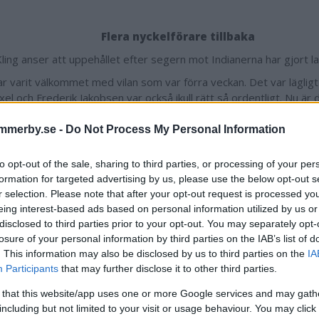
Flera nyckelförare tillbaka
Kling anser att uppehållet efter segern mot Indianerna har gjort l
ar varit välkommet med vilan som var förra veckan. Det var lägli
xel och Frederik Jakobsen var också ikull rätt så ordentligt. Nu är
h det känns bra.
mmerby.se -
Do Not Process My Personal Information
mo Lahti och Frederik Jakobsen har plats i startsjuan till tisdagen
har kört två dagar i rad nu i helgen. Lördagen var väldigt bra och
to opt-out of the sale, sharing to third parties, or processing of your per
mre. Han säger att det har inget med axeln att göra utan han hade
formation for targeted advertising by us, please use the below opt-out s
 är nog tillbaka med full kraft även om axeln inte är bra. Det lär b
r selection. Please note that after your opt-out request is processed y
äsongen så han kör ganska hårt tejpad.
eing interest-based ads based on personal information utilized by us or
disclosed to third parties prior to your opt-out. You may separately opt-
sen hade flyt att det inte blev värre än vad det blev. Han liknade
losure of your personal information by third parties on the IAB’s list of
ig överkörd av en lastbil. Han är mörbultad, men på gång. Han kör
. This information may also be disclosed by us to third parties on the
IA
och tog en trepoängare och resten tvåpoängare.
Participants
that may further disclose it to other third parties.
a stjärnskottet Nazar Parnitskyi är tillbaka efter att ha missat d
 that this website/app uses one or more Google services and may gath
na i Sverige.
including but not limited to your visit or usage behaviour. You may click 