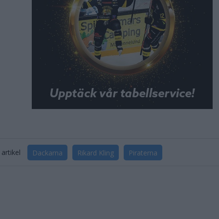
artikel
Dackarna
Rikard Kling
Piraterna