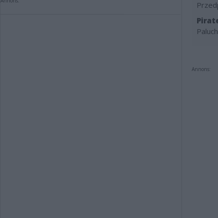
Annons:
Przedp
Pirat
Paluch
Annons: