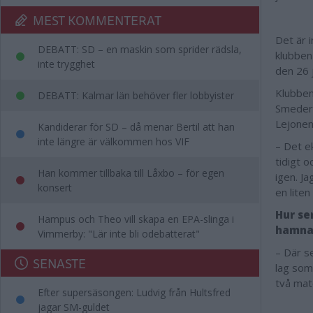
MEST KOMMENTERAT
Det är 
DEBATT: SD – en maskin som sprider rädsla,
klubben
inte trygghet
den 26 
Klubbe
DEBATT: Kalmar län behöver fler lobbyister
Smedern
Lejonen,
Kandiderar för SD – då menar Bertil att han
inte längre är välkommen hos VIF
– Det ek
tidigt o
Han kommer tillbaka till Låxbo – för egen
igen. J
konsert
en liten
Hur se
Hampus och Theo vill skapa en EPA-slinga i
hamnat
Vimmerby: "Lär inte bli odebatterat"
– Där s
SENASTE
lag som
två mat
Efter supersäsongen: Ludvig från Hultsfred
jagar SM-guldet