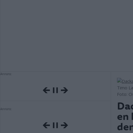
Annons:
Timo La
Foto: O
Dac
Annons:
en 
de