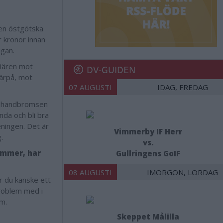
Den östgötska
r kronor innan
igan.
iären mot
DV-GUIDEN
därpå, mot
07 AUGUSTI
IDAG, FREDAG
t i handbromsen
nda och bli bra
eningen. Det är
Vimmerby IF Herr
g.
vs.
ymmer, har
Gullringens GoIF
08 AUGUSTI
IMORGON, LÖRDAG
ar du kanske ett
problem med i
em.
Skeppet Målilla