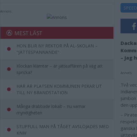
SPEE
Annons:
MEST LÄST
Dackar
HON BLIR NY REKTOR PÅ AL-SKOLAN –
Kommer
"JÄTTESPÄNNANDE"
– Jag 
Klockan klämtar – är jätteaffären på väg att
spricka?
Annons:
Två vec
HÄR ÄR PLATSEN KOMMUNEN PEKAR UT
Indiane
TILL NY BRANDSTATION
jumbon 
den upp
Många drabbade lokalt – nu varnar
myndigheten
– Pirate
respekt
STUPFULL MAN PÅ TÅGET AVSLÖJADES MED
ganska 
KNIV
jättevik