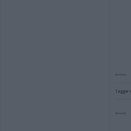
Annons:
Taggar i 
Annons: