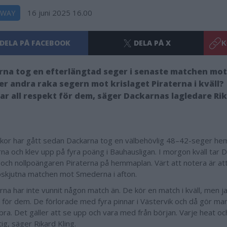
16 juni 2025 16.00
DWAY
DELA PÅ FACEBOOK
DELA PÅ X
K
na tog en efterlängtad seger i senaste matchen mot
 andra raka segern mot krislaget Piraterna i kväll?
har all respekt för dem, säger Dackarnas lagledare Rik
kor har gått sedan Dackarna tog en välbehövlig 48–42-seger h
rna och klev upp på fyra poäng i Bauhausligan. I morgon kväll tar
och nollpoängaren Piraterna på hemmaplan. Värt att notera är att
skjutna matchen mot Smederna i afton.
rna har inte vunnit någon match än. De kör en match i kväll, men ja
 för dem. De förlorade med fyra pinnar i Västervik och då gör man
bra. Det gäller att se upp och vara med från början. Varje heat och
tig, säger Rikard Kling.