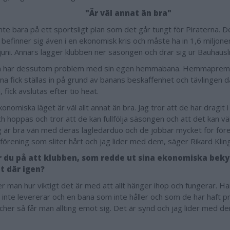
"Är väl annat än bra"
inte bara på ett sportsligt plan som det går tungt för Piraterna. 
 befinner sig även i en ekonomisk kris och måste ha in 1,6 miljone
juni. Annars lägger klubben ner säsongen och drar sig ur Bauhausl
n har dessutom problem med sin egen hemmabana. Hemmaprem
a fick ställas in på grund av banans beskaffenhet och tävlingen 
 fick avslutas efter tio heat.
onomiska läget är väl allt annat än bra. Jag tror att de har dragi
ch hoppas och tror att de kan fullfölja säsongen och att det kan vä
ag är bra vän med deras lagledarduo och de jobbar mycket för för
 förening som sliter hårt och jag lider med dem, säger Rikard Klin
r du på att klubben, som redde ut sina ekonomiska bek
 där igen?
er man hur viktigt det är med att allt hänger ihop och fungerar. H
 inte levererar och en bana som inte håller och som de har haft 
cher så får man allting emot sig. Det är synd och jag lider med d