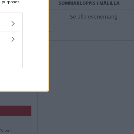
ed purposes
SOMMARLOPPIS I MÅLILLA
Se alla evenemang
g kände att det
Annons:
r vi ska göra
ser att vinna
 Jag ser inget
Varje match är
det minst lika
 så man känner
 Pawel