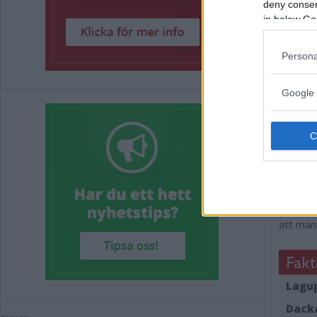
– Han ha
deny consent
in below Go
Avon va
Persona
– Jag gi
är det h
Google 
och till
NI kom
i morg
– All re
annat än
viktig 
viktigt
att man
Fakt
Lagup
Dack