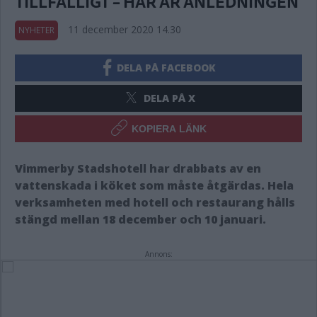
TILLFÄLLIGT – HÄR ÄR ANLEDNINGEN
11 december 2020 14.30
NYHETER
DELA PÅ FACEBOOK
DELA PÅ X
KOPIERA LÄNK
Vimmerby Stadshotell har drabbats av en
vattenskada i köket som måste åtgärdas. Hela
verksamheten med hotell och restaurang hålls
stängd mellan 18 december och 10 januari.
Annons: