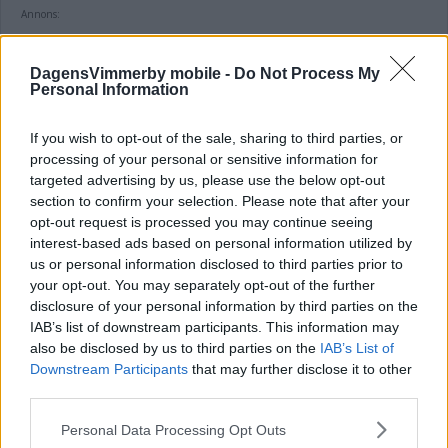
Annons:
DagensVimmerby mobile -
Do Not Process My
Personal Information
Sista provtagningen gjord – så är läget i
kommunens sjöar
If you wish to opt-out of the sale, sharing to third parties, or
processing of your personal or sensitive information for
NYHETER
07 augusti 2026 07.03
targeted advertising by us, please use the below opt-out
section to confirm your selection. Please note that after your
opt-out request is processed you may continue seeing
interest-based ads based on personal information utilized by
us or personal information disclosed to third parties prior to
Många drabbade lokalt – nu varnar
your opt-out. You may separately opt-out of the further
disclosure of your personal information by third parties on the
myndigheten
IAB’s list of downstream participants. This information may
also be disclosed by us to third parties on the
IAB’s List of
NYHETER
06 augusti 2026 15.13
Downstream Participants
that may further disclose it to other
third parties.
Annons:
Please note that this website/app uses one or more Google
Personal Data Processing Opt Outs
services and may gather and store information including but