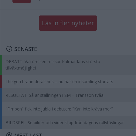
Läs in fler nyheter
SENASTE
DEBATT: Valrörelsen missar Kalmar läns största
tillväxtmöjlighet
I helgen brann deras hus – nu har en insamling startats
RESULTAT: Så är ställningen i SM – Fransson tvåa
"Fimpen" fick inte jubla i debuten: "Kan inte kräva mer"
BILDSPEL: Se bilder och videoklipp från dagens rallytävlingar
MEST LÄST