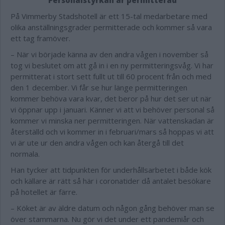
Personalstyrkan är permitterad
På Vimmerby Stadshotell är ett 15-tal medarbetare med
olika anställningsgrader permitterade och kommer så vara
ett tag framöver.
– När vi började känna av den andra vågen i november så
tog vi beslutet om att gå in i en ny permitteringsvåg. Vi har
permitterat i stort sett fullt ut till 60 procent från och med
den 1 december. Vi får se hur länge permitteringen
kommer behöva vara kvar, det beror på hur det ser ut när
vi öppnar upp i januari. Känner vi att vi behöver personal så
kommer vi minska ner permitteringen. När vattenskadan är
återställd och vi kommer in i februari/mars så hoppas vi att
vi är ute ur den andra vågen och kan återgå till det
normala.
Han tycker att tidpunkten för underhållsarbetet i både kök
och källare är rätt så här i coronatider då antalet besökare
på hotellet är färre.
– Köket är av äldre datum och någon gång behöver man se
över stammarna. Nu gör vi det under ett pandemiår och