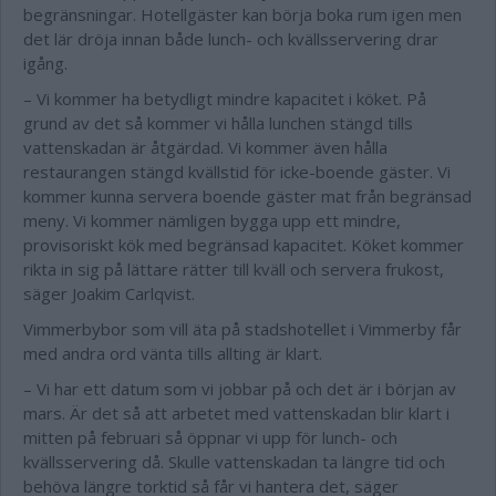
begränsningar. Hotellgäster kan börja boka rum igen men
det lär dröja innan både lunch- och kvällsservering drar
igång.
– Vi kommer ha betydligt mindre kapacitet i köket. På
grund av det så kommer vi hålla lunchen stängd tills
vattenskadan är åtgärdad. Vi kommer även hålla
restaurangen stängd kvällstid för icke-boende gäster. Vi
kommer kunna servera boende gäster mat från begränsad
meny. Vi kommer nämligen bygga upp ett mindre,
provisoriskt kök med begränsad kapacitet. Köket kommer
rikta in sig på lättare rätter till kväll och servera frukost,
säger Joakim Carlqvist.
Vimmerbybor som vill äta på stadshotellet i Vimmerby får
med andra ord vänta tills allting är klart.
– Vi har ett datum som vi jobbar på och det är i början av
mars. Är det så att arbetet med vattenskadan blir klart i
mitten på februari så öppnar vi upp för lunch- och
kvällsservering då. Skulle vattenskadan ta längre tid och
behöva längre torktid så får vi hantera det, säger