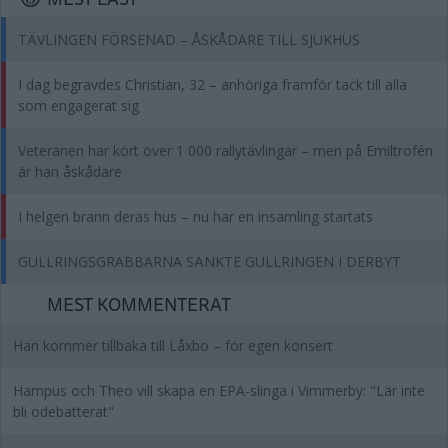
TÄVLINGEN FÖRSENAD – ÅSKÅDARE TILL SJUKHUS
I dag begravdes Christian, 32 – anhöriga framför tack till alla
som engagerat sig
Veteranen har kört över 1 000 rallytävlingar – men på Emiltrofén
är han åskådare
I helgen brann deras hus – nu har en insamling startats
GULLRINGSGRABBARNA SÄNKTE GULLRINGEN I DERBYT
MEST KOMMENTERAT
Han kommer tillbaka till Låxbo – för egen konsert
Hampus och Theo vill skapa en EPA-slinga i Vimmerby: "Lär inte
bli odebatterat"