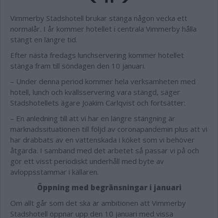
Vimmerby Stadshotell brukar stänga någon vecka ett
normalår. I år kommer hotellet i centrala Vimmerby hålla
stängt en längre tid.
Efter nästa fredags lunchservering kommer hotellet
stänga fram till söndagen den 10 januari.
– Under denna period kommer hela verksamheten med
hotell, lunch och kvällsservering vara stängd, säger
Stadshotellets ägare Joakim Carlqvist och fortsätter:
– En anledning till att vi har en längre stängning är
marknadssituationen till följd av coronapandemin plus att vi
har drabbats av en vattenskada i köket som vi behöver
åtgärda. I samband med det arbetet så passar vi på och
gör ett visst periodiskt underhåll med byte av
avloppsstammar i källaren.
Öppning med begränsningar i januari
Om allt går som det ska är ambitionen att Vimmerby
Stadshotell öppnar upp den 10 januari med vissa