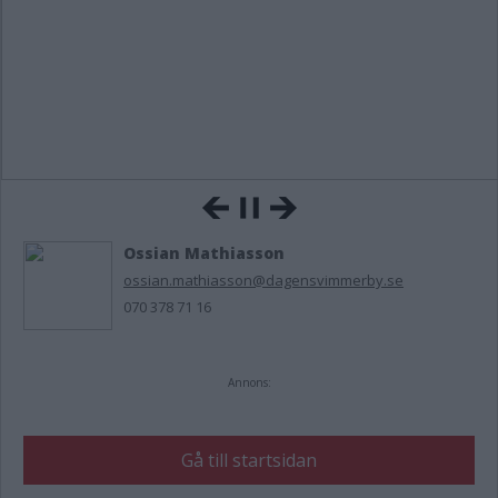
Ossian Mathiasson
ossian.mathiasson@dagensvimmerby.se
070 378 71 16
Annons:
Gå till startsidan