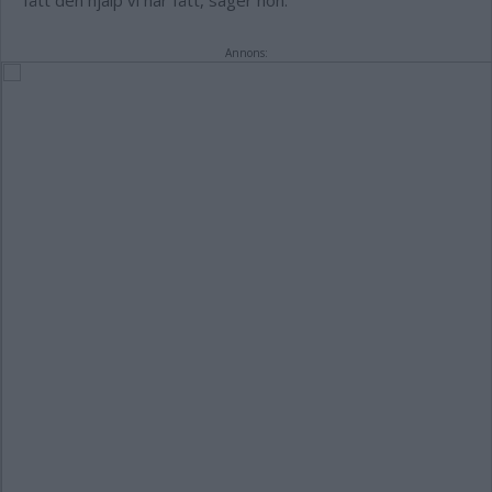
fått den hjälp vi har fått, säger hon.
Annons: