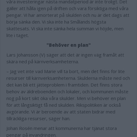
våra investeringar nästa mandatperiod är inte troligt. Det
gäller att hålla igen på driften och vara försiktiga med våra
pengar. Vi har amorterat på skulden och nu är det dags att
börja sänka den. Vi ska inte ha Smålands högsta
skattesats. Vi ska inte sänka hela summan vi höjde, men
lite i taget.
"Behöver en plan"
Lars Johansson (V) säger att det är ingen väg framåt att
skära ned på kärnverksamheterna.
– Jag vet inte vad Marie vill ta bort, men det finns för lite
resurser till kärnverksamheterna. Skulderna måste ned och
det kan bli ett jätteproblem i framtiden. Det finns stora
behov av äldreboenden och lokaler, och kommunen måste
nog på kort sikt öka våra skulder. Men vi behöver en plan
för att långsiktigt få ned skulden. Rikspolitiken är också
avgörande. Vi är beroende av att staten bidrar med
tillräckliga resurser, säger han.
Johan Rosén menar att kommunerna har tjänat stora
pengar på invandringen.