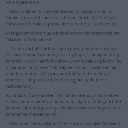
vara överens om.
– Vi har alldeles för mycket skulder. Vi pratar om en ny
förskola, men det kanske vi inte ens får låna till. Vi måste
försöka att betala av på skulderna, sa Peter Karlsson (C).
Sverigedemokraternas Anneli Jakobsson konstaterade att
"skulden måste minska".
– Det är svårt att sätta en siffra på vad en låneskuld max
får vara. Vimmerby har mycket tillgångar, vi är ingen fattig
kommun. Men vi har haft behov av att betala av på våra lån.
Vi har amorterat över 100 miljoner kronor under den här
mandatperioden. Vår plan var att höja skatten för att
amortera i hög takt och det har vi gjort, sade Marie
Nicholson (M).
Kommunalrådskanidaten från Moderaterna vill att skatten
sänks under mandatperioden, men säger samtidigt att det
kommer bli omöjligt att självfinansiera investeringar under
kommande mandatperiod.
– Vi kommer behöva låna. Att vi skulle kunna självfinansiera