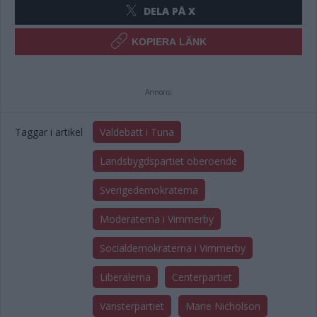
DELA PÅ X
KOPIERA LÄNK
Annons:
Taggar i artikel
Valdebatt i Tuna
Landsbygdspartiet oberoende
Sverigedemokraterna
Moderaterna i Vimmerby
Socialdemokraterna i Vimmerby
Liberalerna
Centerpartiet
Vänsterpartiet
Marie Nicholson