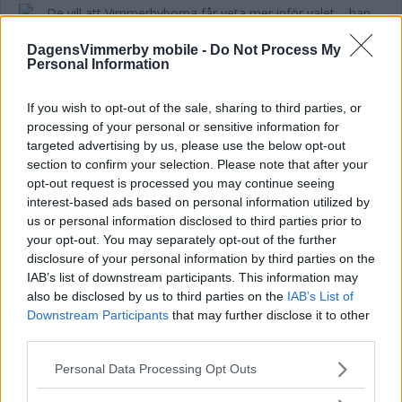
DagensVimmerby mobile -
Do Not Process My
De vill att Vimmerbyborna får veta mer
Personal Information
inför valet – han leder debatten
If you wish to opt-out of the sale, sharing to third parties, or
POLITIK
28 juli 2026 15.00
processing of your personal or sensitive information for
targeted advertising by us, please use the below opt-out
section to confirm your selection. Please note that after your
opt-out request is processed you may continue seeing
interest-based ads based on personal information utilized by
Hilda Helmersson (C) om våld i ungas
us or personal information disclosed to third parties prior to
your opt-out. You may separately opt-out of the further
nära relationer: "Mörkertalet är stort”
disclosure of your personal information by third parties on the
POLITIK
22 juli 2026 18.00
IAB’s list of downstream participants. This information may
also be disclosed by us to third parties on the
IAB’s List of
Downstream Participants
that may further disclose it to other
third parties.
Annons:
Please note that this website/app uses one or more Google
Personal Data Processing Opt Outs
services and may gather and store information including but