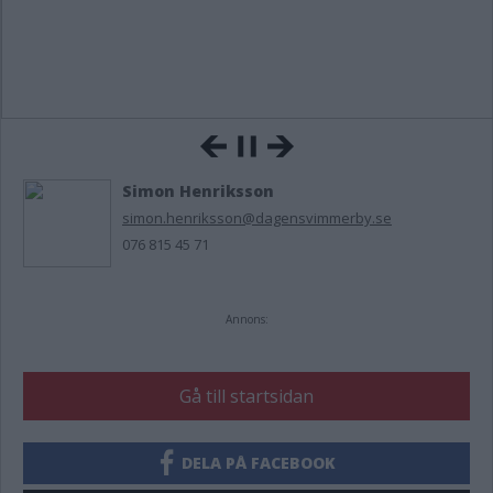
Simon Henriksson
simon.henriksson@dagensvimmerby.se
076 815 45 71
Annons:
Gå till startsidan
DELA PÅ FACEBOOK