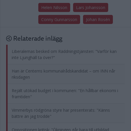
Helen Nilsson
Lars Johansson
Conny Gunnarsson
Johan Rosén
Relaterade inlägg
Liberalernas besked om Räddningstjänsten: "Varför kan
inte Ljunghäll ta över?"
Han är Centerns kommunalrådskandidat – om INN når
riksdagen
Rejält utökad budget i kommunen: "En hållbar ekonomi i
framtiden"
Vimmerbys rödgröna styre har presenterats: "Känns
bättre än jag trodde"
Oppositionen kritisk: "Ökningen går bara till utbildad