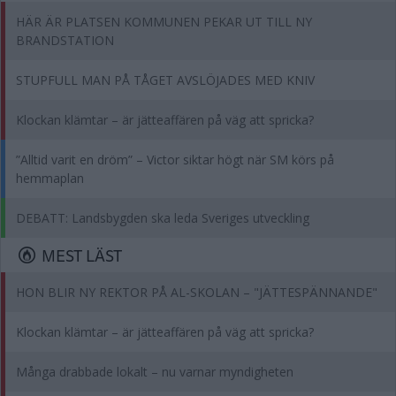
HÄR ÄR PLATSEN KOMMUNEN PEKAR UT TILL NY
BRANDSTATION
STUPFULL MAN PÅ TÅGET AVSLÖJADES MED KNIV
Klockan klämtar – är jätteaffären på väg att spricka?
”Alltid varit en dröm” – Victor siktar högt när SM körs på
hemmaplan
DEBATT: Landsbygden ska leda Sveriges utveckling
MEST LÄST
HON BLIR NY REKTOR PÅ AL-SKOLAN – "JÄTTESPÄNNANDE"
Klockan klämtar – är jätteaffären på väg att spricka?
Många drabbade lokalt – nu varnar myndigheten