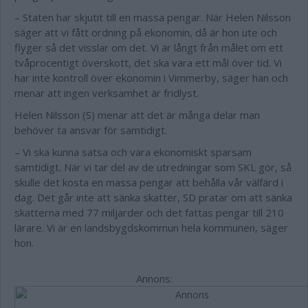
– Staten har skjutit till en massa pengar. När Helen Nilsson
säger att vi fått ordning på ekonomin, då är hon ute och
flyger så det visslar om det. Vi är långt från målet om ett
tvåprocentigt överskott, det ska vara ett mål över tid. Vi
har inte kontroll över ekonomin i Vimmerby, säger han och
menar att ingen verksamhet är fridlyst.
Helen Nilsson (S) menar att det är många delar man
behöver ta ansvar för samtidigt.
– Vi ska kunna satsa och vara ekonomiskt sparsam
samtidigt. När vi tar del av de utredningar som SKL gör, så
skulle det kosta en massa pengar att behålla vår välfärd i
dag. Det går inte att sänka skatter, SD pratar om att sänka
skatterna med 77 miljarder och det fattas pengar till 210
lärare. Vi är en landsbygdskommun hela kommunen, säger
hon.
Annons: