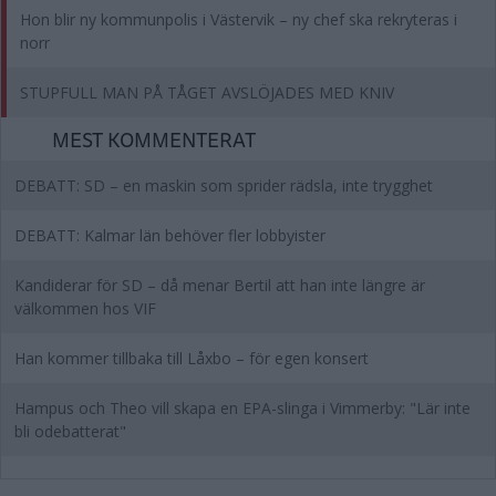
Hon blir ny kommunpolis i Västervik – ny chef ska rekryteras i
norr
STUPFULL MAN PÅ TÅGET AVSLÖJADES MED KNIV
MEST KOMMENTERAT
DEBATT: SD – en maskin som sprider rädsla, inte trygghet
DEBATT: Kalmar län behöver fler lobbyister
Kandiderar för SD – då menar Bertil att han inte längre är
välkommen hos VIF
Han kommer tillbaka till Låxbo – för egen konsert
Hampus och Theo vill skapa en EPA-slinga i Vimmerby: "Lär inte
bli odebatterat"