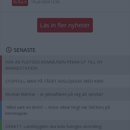
BLÅLJUS
18 juli 2026 12.58
Läs in fler nyheter
SENASTE
HÄR ÄR PLATSEN KOMMUNEN PEKAR UT TILL NY
BRANDSTATION
STUPFULL MAN PÅ TÅGET AVSLÖJADES MED KNIV
Klockan klämtar – är jätteaffären på väg att spricka?
”Alltid varit en dröm” – Victor siktar högt när SM körs på
hemmaplan
DEBATT: Landsbygden ska leda Sveriges utveckling