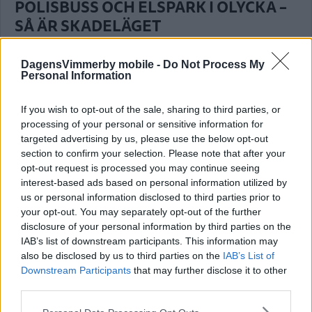
POLISBUSS OCH ELSPARK I OLYCKA –
SÅ ÄR SKADELÄGET
BLÅLJUS
02 augusti 2026 18.19
DagensVimmerby mobile -
Do Not Process My
Personal Information
Olyckan har inträffat i Nybro.
If you wish to opt-out of the sale, sharing to third parties, or
Annons:
processing of your personal or sensitive information for
targeted advertising by us, please use the below opt-out
section to confirm your selection. Please note that after your
opt-out request is processed you may continue seeing
interest-based ads based on personal information utilized by
SMÅLAND: PERSON HITTAD DÖD I SJÖ
us or personal information disclosed to third parties prior to
your opt-out. You may separately opt-out of the further
BLÅLJUS
02 augusti 2026 18.10
disclosure of your personal information by third parties on the
IAB’s list of downstream participants. This information may
also be disclosed by us to third parties on the
IAB’s List of
Downstream Participants
that may further disclose it to other
Inte hittat något efter larm om röklukt
third parties.
BLÅLJUS
01 augusti 2026 20.25
Please note that this website/app uses one or more Google