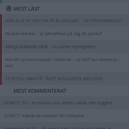
MEST LÄST
HON BLIR NY REKTOR PÅ AL-SKOLAN – "JÄTTESPÄNNANDE"
Klockan klämtar – är jätteaffären på väg att spricka?
Många drabbade lokalt – nu varnar myndigheten
Hon blir ny kommunpolis i Västervik – ny chef ska rekryteras i
norr
STUPFULL MAN PÅ TÅGET AVSLÖJADES MED KNIV
MEST KOMMENTERAT
DEBATT: SD – en maskin som sprider rädsla, inte trygghet
DEBATT: Kalmar län behöver fler lobbyister
Kandiderar för SD – då menar Bertil att han inte längre är