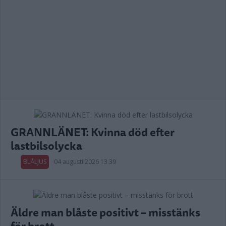
GRANNLÄNET: Kvinna död efter
lastbilsolycka
BLÅLJUS
04 augusti 2026 13.39
Äldre man blåste positivt – misstänks
för brott