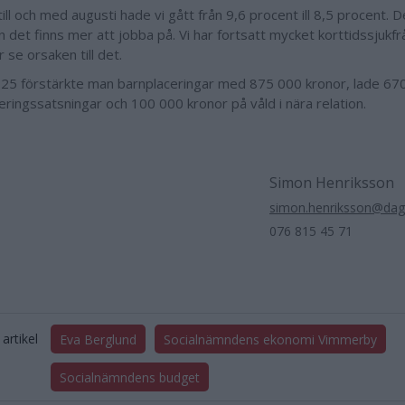
ill och med augusti hade vi gått från 9,6 procent ill 8,5 procent. D
n det finns mer att jobba på. Vi har fortsatt mycket korttidssjukfr
 se orsaken till det.
025 förstärkte man barnplaceringar med 875 000 kronor, lade 67
seringssatsningar och 100 000 kronor på våld i nära relation.
Simon Henriksson
simon.henriksson@dag
076 815 45 71
artikel
Eva Berglund
Socialnämndens ekonomi Vimmerby
Socialnämndens budget