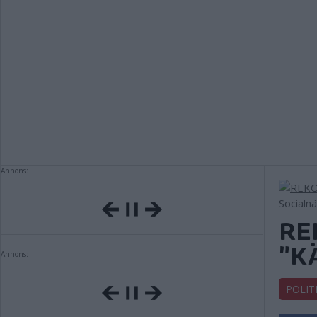
Annons:
Socialn
RE
"K
Annons:
POLIT