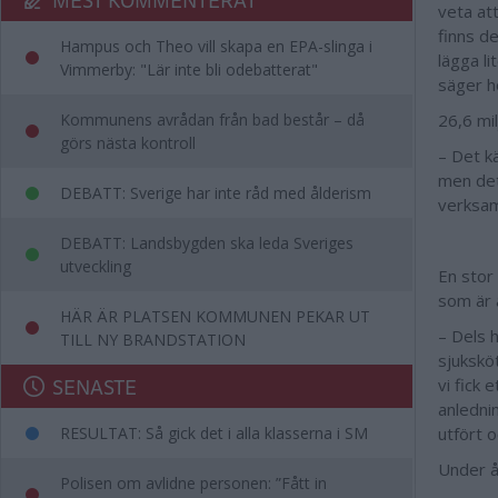
veta at
finns d
Hampus och Theo vill skapa en EPA-slinga i
lägga l
Vimmerby: "Lär inte bli odebatterat"
säger h
Kommunens avrådan från bad består – då
26,6 mi
görs nästa kontroll
– Det kä
men det 
DEBATT: Sverige har inte råd med ålderism
verksa
DEBATT: Landsbygden ska leda Sveriges
utveckling
En stor
som är 
HÄR ÄR PLATSEN KOMMUNEN PEKAR UT
– Dels 
TILL NY BRANDSTATION
sjukskö
SENASTE
vi fick 
anlednin
RESULTAT: Så gick det i alla klasserna i SM
utfört 
Under å
Polisen om avlidne personen: ”Fått in