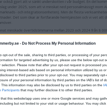
ar också gjort att vi sänkt underskotten i vår budget. En del kom
slag under 2025, som att vi minskat ned personalmässigt inom 
marknads- och integrationsenheten). Men de flesta verksamheter
stnader. Det som ökar är fortfarande hemtjänsten och vi vet att
ramöver.
nnat minskade övertidstimmarna mellan 2023 och 2024 från 8 000 p
 år. Individ- och familjeomsorgen har lyckats minska sina kostna
r.
mmerby.se -
Do Not Process My Personal Information
r verkligen jättebra och det är tack vare hårt arbete. Man har jo
gande men också hårt med att hitta lösningar. Jag tillskriver den
to opt-out of the sale, sharing to third parties, or processing of your per
len inom IFO. Vi har kunnat avsluta en del placeringar och jobbat 
formation for targeted advertising by us, please use the below opt-out s
rna. När man kan flytta tillbaka är det ju ett jätteplus, det är så vi 
r selection. Please note that after your opt-out request is processed y
.
eing interest-based ads based on personal information utilized by us or
disclosed to third parties prior to your opt-out. You may separately opt-
t gå i positiv riktning även framöver?
losure of your personal information by third parties on the IAB’s list of
ar lite den känslan, men säger peppar, peppar där. Vi vet att det 
. This information may also be disclosed by us to third parties on the
IA
 men vi hoppas att trenden med färre placerade håller i sig. Vi ser
Participants
that may further disclose it to other third parties.
gande arbetet på familjesidan, inom missbrukssidan och familjec
 that this website/app uses one or more Google services and may gath
ans har varit till stor hjälp här.
including but not limited to your visit or usage behaviour. You may click 