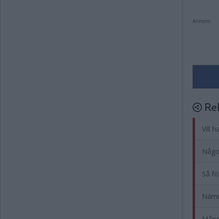
Annons:
Rel
Vill 
Något
Så fö
Nämnd
Mångm