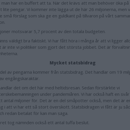
t man har en buffert att ta. När det krävs att man behöver öka p
et lite pengar. Vi kommer inte lägga ut de här 26 miljonerna, men
ite små förslag som ska ge en guldkant på tillvaron på vårt samma
on.
ljoner motsvarar 5,7 procent av den totala budgeten.
nns väldigt bra faktiskt. Vi har fått höra i många år att vi ligger all
är inte vi politiker som gjort det största jobbet. Det är förvaltn
mheterna.
Mycket statsbidrag
 del av pengarna kommer från statsbidrag. Det handlar om 19 mil
av engångskaraktär.
handlar det om det här med heltidsresan. Sedan förstärkte vi
terskebemanningen under pandemiåren. Vi har också haft en svår
ett antal miljoner för. Det är en del småpotter också, men det är e
g i att vi har ett så stort överskott. Statsbidragen vi fått är ju så
och redan betalat för kan man säga.
ret tog nämnden också ett antal tuffa beslut.