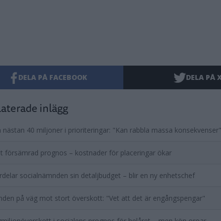
DELA PÅ FACEBOOK
DELA PÅ 
aterade inlägg
ha nästan 40 miljoner i prioriteringar: "Kan rabbla massa konsekvenser
 försämrad prognos – kostnader för placeringar ökar
rdelar socialnämnden sin detaljbudget – blir en ny enhetschef
en på väg mot stort överskott: "Vet att det är engångspengar"
iljonöverskott i socialens prognos för helåret – men kön oroar