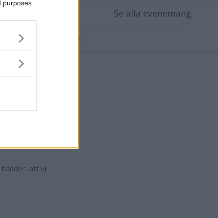
ed purposes
Se alla evenemang
Annons:
Vi ser inte att
 och det
et.
or. Sedan kan
erna inte så
 händer, att vi