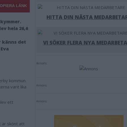
OPIERA LÄNK
HITTA DIN NÄSTA MEDARBETA
bekymmer.
ev hela 26,6
ör känns det
VI SÖKER FLERA NYA MEDARBETA
 Eva
Annons:
merby kommun.
Annons:
rna varit lika
lev ett
Annons:
 är skönt att