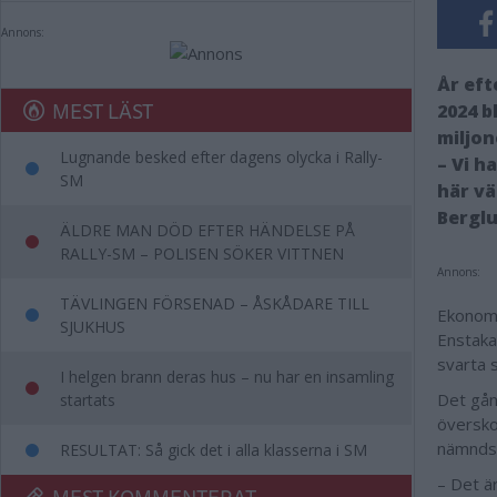
Annons:
År ef
MEST LÄST
2024 b
miljon
Lugnande besked efter dagens olycka i Rally-
– Vi h
SM
här vä
Berglu
ÄLDRE MAN DÖD EFTER HÄNDELSE PÅ
RALLY-SM – POLISEN SÖKER VITTNEN
Annons:
TÄVLINGEN FÖRSENAD – ÅSKÅDARE TILL
Ekonomi
SJUKHUS
Enstaka
svarta 
I helgen brann deras hus – nu har en insamling
Det gån
startats
översko
nämndso
RESULTAT: Så gick det i alla klasserna i SM
– Det är
MEST KOMMENTERAT