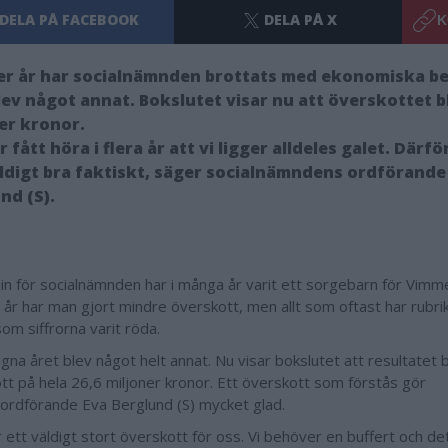
DELA PÅ FACEBOOK
DELA PÅ X
K
ter år har socialnämnden brottats med ekonomiska 
lev något annat. Bokslutet visar nu att överskottet bl
er kronor.
ar fått höra i flera år att vi ligger alldeles galet. Därf
ldigt bra faktiskt, säger socialnämndens ordförande
nd (S).
n för socialnämnden har i många år varit ett sorgebarn för Vim
 år har man gjort mindre överskott, men allt som oftast har rubrike
som siffrorna varit röda.
gna året blev något helt annat. Nu visar bokslutet att resultatet b
tt på hela 26,6 miljoner kronor. Ett överskott som förstås gör
rdförande Eva Berglund (S) mycket glad.
 ett väldigt stort överskott för oss. Vi behöver en buffert och det