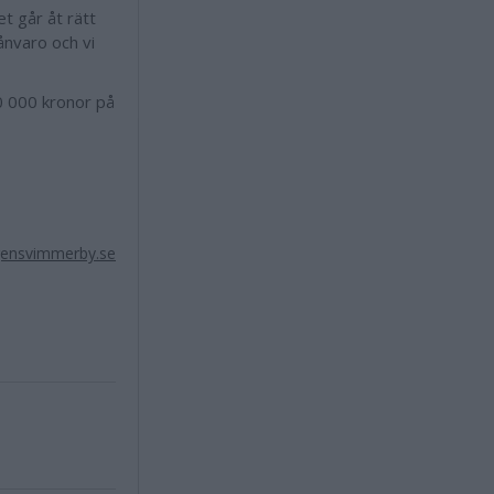
et går åt rätt
ånvaro och vi
0 000 kronor på
ensvimmerby.se