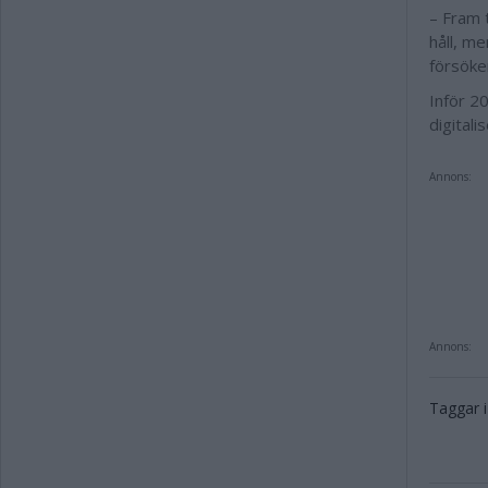
– Fram t
håll, me
försöker
Inför 2
digitali
Annons:
Annons:
Taggar i 