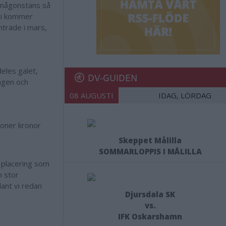
å någonstans så
 vi kommer
nträde i mars,
deles galet,
DV-GUIDEN
ingen och
08 AUGUSTI
IDAG, LÖRDAG
joner kronor
Skeppet Målilla
SOMMARLOPPIS I MÅLILLA
 placering som
n stor
dant vi redan
Djursdala SK
vs.
IFK Oskarshamn