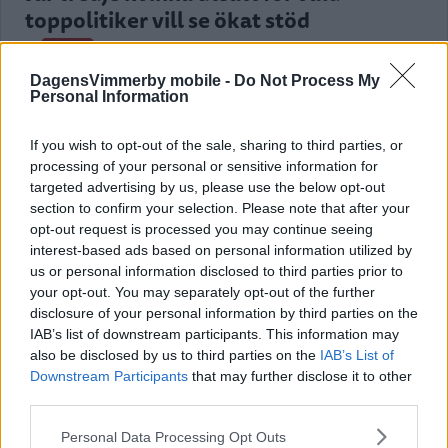
toppolitiker vill se ökat stöd
POLITIK
21 juli 2026 04.00
DagensVimmerby mobile -
Do Not Process My
Personal Information
Annons:
If you wish to opt-out of the sale, sharing to third parties, or
processing of your personal or sensitive information for
targeted advertising by us, please use the below opt-out
section to confirm your selection. Please note that after your
opt-out request is processed you may continue seeing
Kalmar län förlorar mandat i riksdagen
interest-based ads based on personal information utilized by
– lokala politikerna får extra tufft
us or personal information disclosed to third parties prior to
your opt-out. You may separately opt-out of the further
POLITIK
19 juli 2026 12.00
disclosure of your personal information by third parties on the
IAB’s list of downstream participants. This information may
also be disclosed by us to third parties on the
IAB’s List of
Downstream Participants
that may further disclose it to other
third parties.
Malin Sjölander vill ha en tillgänglig
vård i alla steg
Please note that this website/app uses one or more Google
Personal Data Processing Opt Outs