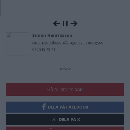
Simon Henriksson
simon.henriksson@dagensvimmerby.se
076 815 45 71
Annons:
Gå till startsidan
DELA PÅ FACEBOOK
DELA PÅ X