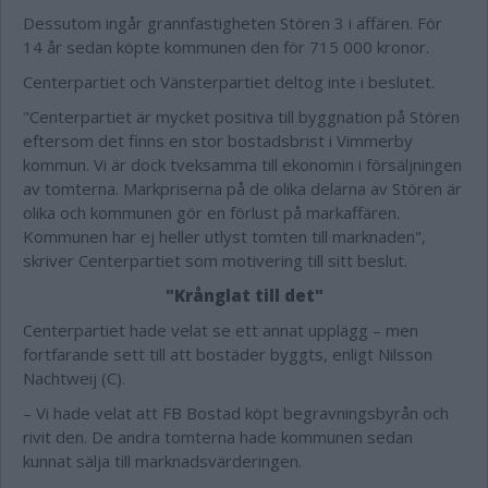
Dessutom ingår grannfastigheten Stören 3 i affären. För
14 år sedan köpte kommunen den för 715 000 kronor.
Centerpartiet och Vänsterpartiet deltog inte i beslutet.
"Centerpartiet är mycket positiva till byggnation på Stören
eftersom det finns en stor bostadsbrist i Vimmerby
kommun. Vi är dock tveksamma till ekonomin i försäljningen
av tomterna. Markpriserna på de olika delarna av Stören är
olika och kommunen gör en förlust på markaffären.
Kommunen har ej heller utlyst tomten till marknaden",
skriver Centerpartiet som motivering till sitt beslut.
"Krånglat till det"
Centerpartiet hade velat se ett annat upplägg – men
fortfarande sett till att bostäder byggts, enligt Nilsson
Nachtweij (C).
– Vi hade velat att FB Bostad köpt begravningsbyrån och
rivit den. De andra tomterna hade kommunen sedan
kunnat sälja till marknadsvärderingen.