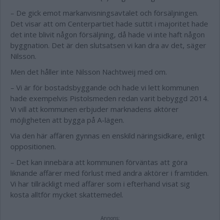
– De gick emot markanvisningsavtalet och försäljningen.
Det visar att om Centerpartiet hade suttit i majoritet hade
det inte blivit någon försäljning, då hade vi inte haft någon
byggnation. Det är den slutsatsen vi kan dra av det, säger
Nilsson.
Men det håller inte Nilsson Nachtweij med om.
– Vi är för bostadsbyggande och hade vi lett kommunen
hade exempelvis Pistolsmeden redan varit bebyggd 2014.
Vi vill att kommunen erbjuder marknadens aktörer
möjligheten att bygga på A-lägen.
Via den här affären gynnas en enskild näringsidkare, enligt
oppositionen.
– Det kan innebära att kommunen förväntas att göra
liknande affärer med förlust med andra aktörer i framtiden.
Vi har tillräckligt med affärer som i efterhand visat sig
kosta alltför mycket skattemedel.
Annons: