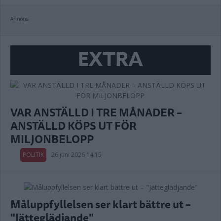
Annons:
EXTRA
VAR ANSTÄLLD I TRE MÅNADER –
ANSTÄLLD KÖPS UT FÖR
MILJONBELOPP
POLITIK
26 juni 2026 14.15
Måluppfyllelsen ser klart bättre ut –
"Jätteglädjande"