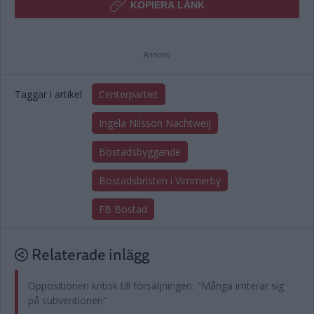
KOPIERA LÄNK
Annons:
Taggar i artikel
Centerpartiet
Ingela Nilsson Nachtweij
Bostadsbyggande
Bostadsbristen i Vimmerby
FB Bostad
Relaterade inlägg
Oppositionen kritisk till försäljningen: "Många irriterar sig
på subventionen"