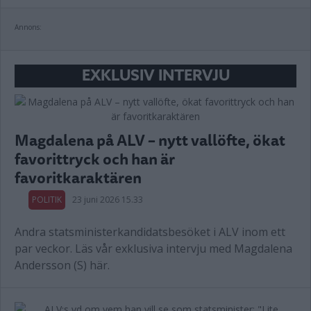
Annons:
EXKLUSIV INTERVJU
Magdalena på ALV – nytt vallöfte, ökat
favorittryck och han är
favoritkaraktären
POLITIK
23 juni 2026 15.33
Andra statsministerkandidatsbesöket i ALV inom ett
par veckor. Läs vår exklusiva intervju med Magdalena
Andersson (S) här.