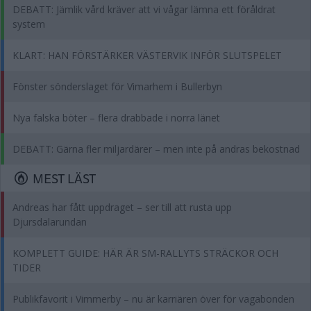
DEBATT: Jämlik vård kräver att vi vågar lämna ett föråldrat
system
KLART: HAN FÖRSTÄRKER VÄSTERVIK INFÖR SLUTSPELET
Fönster sönderslaget för Vimarhem i Bullerbyn
Nya falska böter – flera drabbade i norra länet
DEBATT: Gärna fler miljardärer – men inte på andras bekostnad
MEST LÄST
Andreas har fått uppdraget – ser till att rusta upp
Djursdalarundan
KOMPLETT GUIDE: HÄR ÄR SM-RALLYTS STRÄCKOR OCH
TIDER
Publikfavorit i Vimmerby – nu är karriären över för vagabonden