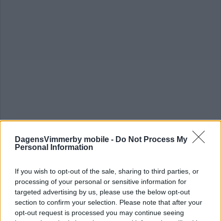
DagensVimmerby mobile -
Do Not Process My
Personal Information
If you wish to opt-out of the sale, sharing to third parties, or
processing of your personal or sensitive information for
targeted advertising by us, please use the below opt-out
"Pigga" blir ansvarig för offentliga
section to confirm your selection. Please note that after your
utsmyckningar: "Då har ni valt fel
opt-out request is processed you may continue seeing