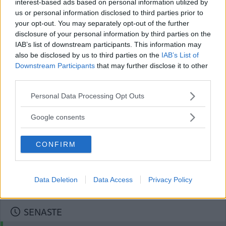
interest-based ads based on personal information utilized by
person"
us or personal information disclosed to third parties prior to
your opt-out. You may separately opt-out of the further
NYHETER
30 april 2025 04.00
disclosure of your personal information by third parties on the
IAB’s list of downstream participants. This information may
also be disclosed by us to third parties on the
IAB’s List of
Downstream Participants
that may further disclose it to other
third parties.
Föreståndaren ska ta beslut om
Please note that this website/app uses one or more Google
offentliga utsmyckningar – pengar
Personal Data Processing Opt Outs
services and may gather and store information including but
omfördelas
not limited to your visit or usage behaviour. You may click to
Google consents
grant or deny consent to Google and its third-party tags to
POLITIK
09 april 2025 08.00
use your data for below specified purposes in below Google
CONFIRM
consent section.
Läs in fler nyheter
Data Deletion
Data Access
Privacy Policy
SENASTE