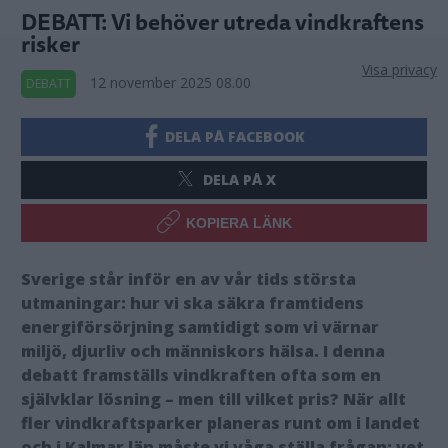
DEBATT: Vi behöver utreda vindkraftens
risker
Visa privacy
12 november 2025 08.00
DEBATT
DELA PÅ FACEBOOK
DELA PÅ X
KOPIERA LÄNK
Sverige står inför en av vår tids största
utmaningar: hur vi ska säkra framtidens
energiförsörjning samtidigt som vi värnar
miljö, djurliv och människors hälsa. I denna
debatt framställs vindkraften ofta som en
självklar lösning – men till vilket pris? När allt
fler vindkraftsparker planeras runt om i landet
och i Kalmar län måste vi våga ställa frågan: vet