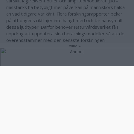
särskilt lågfrekvent buller och amplitudmodulerat ljud –
misstänks ha betydligt mer påverkan på människors hälsa
än vad tidigare var känt. Flera forskningsrapporter pekar
på att dagens riktlinjer inte hängt med och tar hänsyn till
dessa ljudtyper. Därför behöver Naturvårdsverket få i
uppdrag att uppdatera sina beräkningsmodeller så att de
överensstämmer med den senaste forskningen.
Annons:
*
Det går heller inte att komma ifrån att vindkraftens
produktion är väderberoende och varierar kraftigt. Det
påverkar stabiliteten i vårt elsystem, vilket kan få stora
följder för både hushåll och industri. Vindkraften har
absolut sin plats i energimixen tillsammans med småskalig
vattenkraft och solkraft - inte minst för att bryta vårt
beroende av smutsig importerad kolkraft.
Ett robust energisystem kräver dock en balans mellan
väderberoende energi och trygg baskraft som levererar
oavsett väder. Just nu behövs framförallt ny kärnkraft för
att stärka stabiliteten i vårt prisområde som redan idag