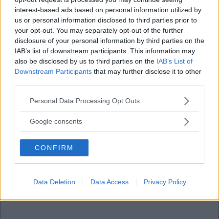
interest-based ads based on personal information utilized by
us or personal information disclosed to third parties prior to
your opt-out. You may separately opt-out of the further
disclosure of your personal information by third parties on the
IAB’s list of downstream participants. This information may
also be disclosed by us to third parties on the
IAB’s List of
Downstream Participants
that may further disclose it to other
third parties.
Please note that this website/app uses one or more Google
Personal Data Processing Opt Outs
services and may gather and store information including but
not limited to your visit or usage behaviour. You may click to
Google consents
grant or deny consent to Google and its third-party tags to
use your data for below specified purposes in below Google
CONFIRM
consent section.
Data Deletion
Data Access
Privacy Policy