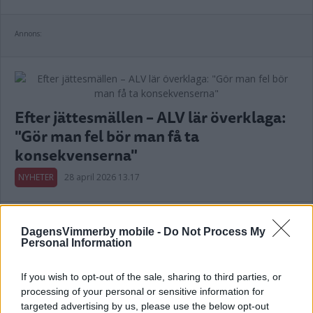
Annons:
Efter jättesmällen – ALV lär överklaga:
"Gör man fel bör man få ta
konsekvenserna"
NYHETER
28 april 2026 13.17
DagensVimmerby mobile -
Do Not Process My
Personal Information
Tre jättesatsningar inför årets säsong –
så ligger man till: "Sticker iväg lite"
If you wish to opt-out of the sale, sharing to third parties, or
processing of your personal or sensitive information for
NÄRINGSLIV
19 april 2026 04.00
targeted advertising by us, please use the below opt-out