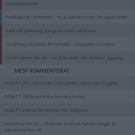
Djursdalarundan
Publikfavorit i Vimmerby – nu är karriären över för vagabonden
Gata och parkering stängs av under rallyfesten
Tonårstjej misstänks för rattfylla – stoppades i A-traktor
En del nyheter blir det – nu förbereder Kim butikens öppning
MEST KOMMENTERAT
DEBATT: SD – en maskin som sprider rädsla, inte trygghet
DEBATT: Vårdköerna ska fortsätta kortas
DEBATT: Kalmar län behöver fler lobbyister
Kandiderar för SD – då menar Bertil att han inte längre är
välkommen hos VIF