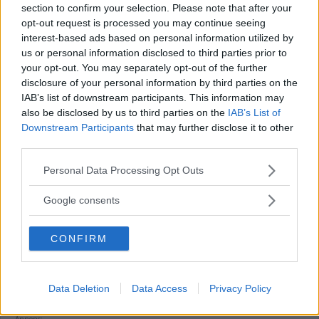
section to confirm your selection. Please note that after your
opt-out request is processed you may continue seeing
Annons:
interest-based ads based on personal information utilized by
us or personal information disclosed to third parties prior to
your opt-out. You may separately opt-out of the further
disclosure of your personal information by third parties on the
IAB’s list of downstream participants. This information may
also be disclosed by us to third parties on the
IAB’s List of
Så mycket höjs priserna för att besöka
Downstream Participants
that may further disclose it to other
Astrid Lindgrens Värld i sommar
third parties.
NYHETER
15 april 2026 10.03
Please note that this website/app uses one or more Google
Personal Data Processing Opt Outs
services and may gather and store information including but
not limited to your visit or usage behaviour. You may click to
Google consents
grant or deny consent to Google and its third-party tags to
NYTT SUPERÅR FÖR ALV – SÅ STOR
use your data for below specified purposes in below Google
CONFIRM
consent section.
BLEV VINSTEN
NYHETER
13 april 2026 18.00
Data Deletion
Data Access
Privacy Policy