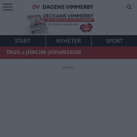
START
NYHETER
SPORT
TAGG
»
JOACIM-JOHANSSON
Annons: