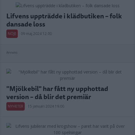
Lifvens uppträdde i klädbutiken – folk
dansade loss
NÖJE
09 maj 2024 12.00
Annons:
"Mjölkebil" har fått ny upphottad
version – då blir det premiär
NYHETER
15 januari 2024 19.00