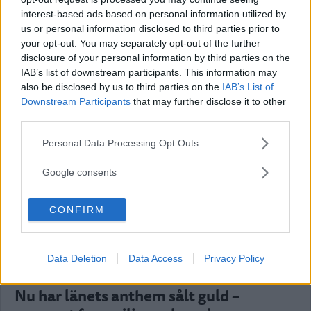
egen regi – poppisband uppträder på
interest-based ads based on personal information utilized by
us or personal information disclosed to third parties prior to
första eventet
your opt-out. You may separately opt-out of the further
disclosure of your personal information by third parties on the
NYHETER
15 februari 2022 14.00
IAB’s list of downstream participants. This information may
also be disclosed by us to third parties on the
IAB’s List of
Downstream Participants
that may further disclose it to other
Annons:
third parties.
Please note that this website/app uses one or more Google
Personal Data Processing Opt Outs
services and may gather and store information including but
Livespelning gav klirr i
not limited to your visit or usage behaviour. You may click to
Google consents
ungdomsföreningarnas kassor
grant or deny consent to Google and its third-party tags to
use your data for below specified purposes in below Google
CONFIRM
NYHETER
02 juli 2020 06.00
consent section.
Data Deletion
Data Access
Privacy Policy
Nu har länets anthem sålt guld –