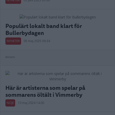
NYHETER
05 juni 2025 05.00
Populärt lokalt band klart för
Bullerbydagen
NYHETER
05 maj 2025 09.34
Annons:
Här är artisterna som spelar på
sommarens öltält i Vimmerby
NÖJE
10 maj 2024 14.00