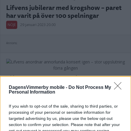
Lifvens jubilerar med krogshow – paret
har varit på över 100 spelningar
NÖJE
29 januari 2023 20.00
Annons:
Lifvens anordnar annorlunda konsert
igen – stor uppslutning förra gången
DagensVimmerby mobile -
Do Not Process My
Personal Information
NYHETER
19 augusti 2022 12.00
If you wish to opt-out of the sale, sharing to third parties, or
processing of your personal or sensitive information for
targeted advertising by us, please use the below opt-out
section to confirm your selection. Please note that after your
Björkbackens restaurang snart tillbaka i
opt-out request is processed you may continue seeing