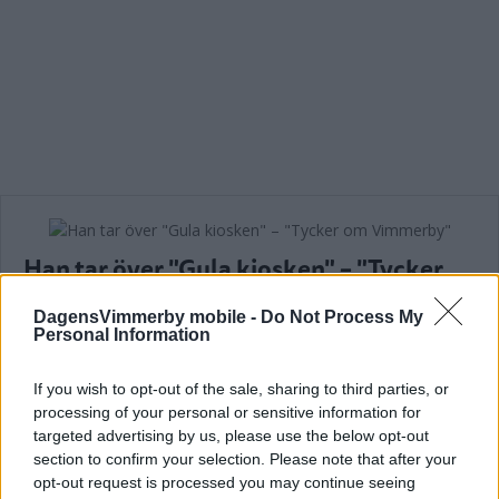
Han tar över "Gula kiosken" – "Tycker
om Vimmerby"
DagensVimmerby mobile -
Do Not Process My
NYHETER
14 december 2016 17.00
Personal Information
If you wish to opt-out of the sale, sharing to third parties, or
processing of your personal or sensitive information for
Läs in fler nyheter
targeted advertising by us, please use the below opt-out
section to confirm your selection. Please note that after your
opt-out request is processed you may continue seeing
SENASTE