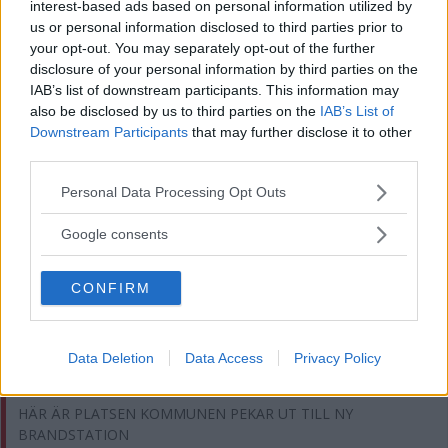
interest-based ads based on personal information utilized by
us or personal information disclosed to third parties prior to
Dags för visafton i Nyllinge – blir en hyllning till Pelle Englund
your opt-out. You may separately opt-out of the further
disclosure of your personal information by third parties on the
Veteranen har kört över 1 000 rallytävlingar – men på Emiltrofén
IAB’s list of downstream participants. This information may
är han åskådare
also be disclosed by us to third parties on the
IAB’s List of
Downstream Participants
that may further disclose it to other
Skadegörelse upptäckt på förskolan i Södra Vi
third parties.
Please note that this website/app uses one or more Google
Personal Data Processing Opt Outs
Nya försök i trakten – ombads trycka på länk
services and may gather and store information including but
not limited to your visit or usage behaviour. You may click to
Google consents
BERUSAD PÅ TÅG HADE SKRUVMEJSEL
grant or deny consent to Google and its third-party tags to
use your data for below specified purposes in below Google
MEST LÄST
CONFIRM
consent section.
Klockan klämtar – är jätteaffären på väg att spricka?
Data Deletion
Data Access
Privacy Policy
HON BLIR NY REKTOR PÅ AL-SKOLAN – "JÄTTESPÄNNANDE"
HÄR ÄR PLATSEN KOMMUNEN PEKAR UT TILL NY
BRANDSTATION