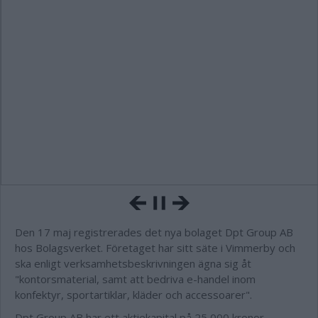
Den 17 maj registrerades det nya bolaget Dpt Group AB
hos Bolagsverket. Företaget har sitt säte i Vimmerby och
ska enligt verksamhetsbeskrivningen ägna sig åt
"kontorsmaterial, samt att bedriva e-handel inom
konfektyr, sportartiklar, kläder och accessoarer".
Dpt Group AB har ett aktiekapital på 25 000 kronor.