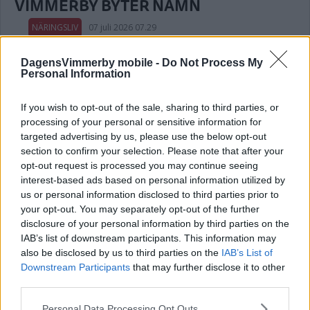
VIMMERBY BYTER NAMN
NÄRINGSLIV
07 juli 2026 07.29
DagensVimmerby mobile -
Do Not Process My
Personal Information
Alsér om beslutet att överlämna
If you wish to opt-out of the sale, sharing to third parties, or
processing of your personal or sensitive information for
livsverket: "Företaget blir helt enkelt
targeted advertising by us, please use the below opt-out
starkare"
section to confirm your selection. Please note that after your
opt-out request is processed you may continue seeing
NÄRINGSLIV
07 juli 2026 04.00
interest-based ads based on personal information utilized by
us or personal information disclosed to third parties prior to
your opt-out. You may separately opt-out of the further
Annons:
disclosure of your personal information by third parties on the
IAB’s list of downstream participants. This information may
also be disclosed by us to third parties on the
IAB’s List of
EXTRA
Downstream Participants
that may further disclose it to other
third parties.
Please note that this website/app uses one or more Google
Personal Data Processing Opt Outs