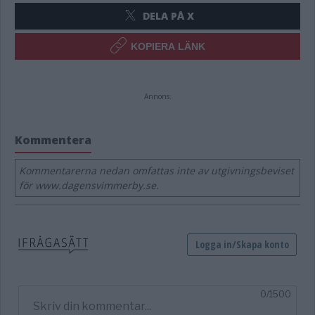
DELA PÅ X
KOPIERA LÄNK
Annons:
Kommentera
Kommentarerna nedan omfattas inte av utgivningsbeviset
för www.dagensvimmerby.se.