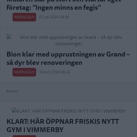
företag: ”Ingen minns en fegis”
NÄRINGSLIV
01 juli 2026 04.00
Bion klar med upprustningen av Grand –
så dyr blev renoveringen
NÄRINGSLIV
30 juni 2026 08.42
Annons:
KLART: HÄR ÖPPNAR FRISKIS NYTT
GYM I VIMMERBY