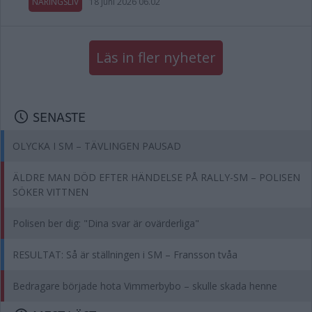
NÄRINGSLIV
18 juni 2026 06.02
Läs in fler nyheter
SENASTE
OLYCKA I SM – TÄVLINGEN PAUSAD
ÄLDRE MAN DÖD EFTER HÄNDELSE PÅ RALLY-SM – POLISEN
SÖKER VITTNEN
Polisen ber dig: "Dina svar är ovärderliga"
RESULTAT: Så är ställningen i SM – Fransson tvåa
Bedragare började hota Vimmerbybo – skulle skada henne