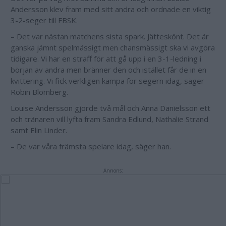
Andersson klev fram med sitt andra och ordnade en viktig
3-2-seger till FBSK.
– Det var nästan matchens sista spark. Jätteskönt. Det är
ganska jämnt spelmässigt men chansmässigt ska vi avgöra
tidigare. Vi har en straff för att gå upp i en 3-1-ledning i
början av andra men bränner den och istället får de in en
kvittering. Vi fick verkligen kämpa för segern idag, säger
Robin Blomberg.
Louise Andersson gjorde två mål och Anna Danielsson ett
och tränaren vill lyfta fram Sandra Edlund, Nathalie Strand
samt Elin Linder.
– De var våra främsta spelare idag, säger han.
Annons: