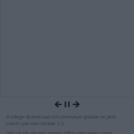
Frödinge-Brantestad och Lommaryd spelade en jämn
match i juni som slutade 2-2.
Det var på väg mot samma siffror idag innan Louise