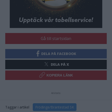
Gå till startsidan
DELA PÅ FACEBOOK
DELA PÅ X
KOPIERA LÄNK
Annons:
Taggar i artikel
Frödinge/Brantestad SK