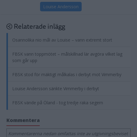
Louise Andersson
Relaterade inlägg
Osannolika nio mål av Louise – vann extremt stort
FBSK vann toppmötet – målskillnad lär avgöra vilket lag
som går upp
FBSK stod för mäktigt målkalas i derbyt mot Vimmerby
Louise Andersson sänkte Vimmerby i derbyt
FBSK vände på Öland - tog tredje raka segern
Kommentera
Kommentarerna nedan omfattas inte av utgivningsbeviset