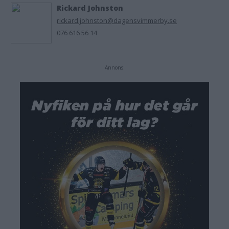
Rickard Johnston
rickard.johnston@dagensvimmerby.se
076 616 56 14
Annons: