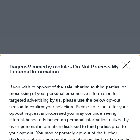
DagensVimmerby mobile -
Do Not Process My
Personal Information
If you wish to opt-out of the sale, sharing to third parties, or
processing of your personal or sensitive information for
targeted advertising by us, please use the below opt-out
section to confirm your selection. Please note that after your
Populär hemvändardag i Tuna – folk
opt-out request is processed you may continue seeing
interest-based ads based on personal information utilized by
kom från USA
us or personal information disclosed to third parties prior to
your opt-out. You may separately opt-out of the further
NYHETER
04 augusti 2024 12.00
disclosure of your personal information by third parties on the