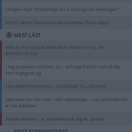
Lindgren nöjd: "Nödvändigt om vi ska kriga om seriesegern"
VIDEO: Henrik Gustavsson sammanfattar första dagen
MEST LÄST
HÄR ÄR PLATSEN KOMMUNEN PEKAR UT TILL NY
BRANDSTATION
I dag begravdes Christian, 32 – anhöriga framför tack till alla
som engagerat sig
TÄVLINGEN FÖRSENAD – ÅSKÅDARE TILL SJUKHUS
Veteranen har kört över 1 000 rallytävlingar – men på Emiltrofén
är han åskådare
Klockan klämtar – är jätteaffären på väg att spricka?
MEST KOMMENTERAT