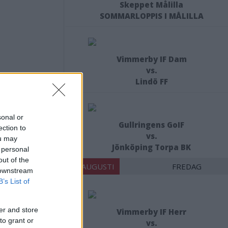
Skeppet Målilla
SOMMARLOPPIS I MÅLILLA
Vimmerby IF Dam
vs.
Lindö FF
sonal or
Gullringens GoIF
ection to
vs.
öket:
ou may
Jönköping Torpa BK
 personal
out of the
21 AUGUSTI
FREDAG
 downstream
B’s List of
er and store
Vimmerby IF Herr
to grant or
vs.