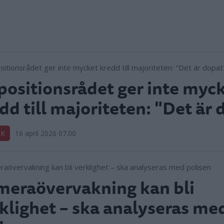
ositionsrådet ger inte myc
dd till majoriteten: "Det är 
IK
16 april 2026 07.00
eraövervakning kan bli
klighet – ska analyseras me