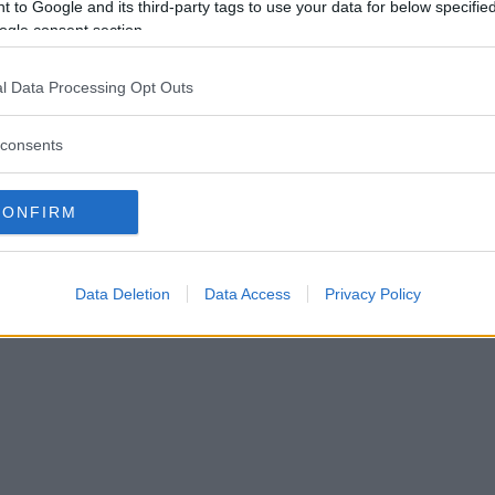
 to Google and its third-party tags to use your data for below specifi
rpa kritiken mot bolaget: "S
ogle consent section.
 ägarens direktiv"
l Data Processing Opt Outs
IK
20 april 2026 16.00
consents
CONFIRM
Data Deletion
Data Access
Privacy Policy