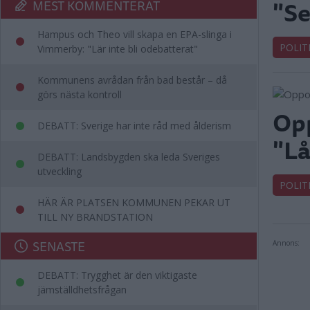
"Se
MEST KOMMENTERAT
Hampus och Theo vill skapa en EPA-slinga i
POLIT
Vimmerby: "Lär inte bli odebatterat"
Kommunens avrådan från bad består – då
görs nästa kontroll
Opp
DEBATT: Sverige har inte råd med ålderism
"Lå
DEBATT: Landsbygden ska leda Sveriges
utveckling
POLIT
HÄR ÄR PLATSEN KOMMUNEN PEKAR UT
TILL NY BRANDSTATION
SENASTE
Annons:
DEBATT: Trygghet är den viktigaste
jämställdhetsfrågan