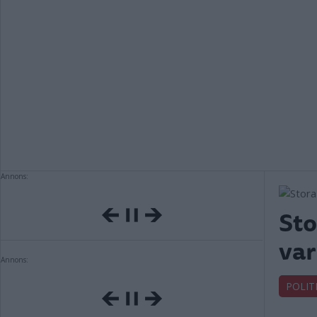
Annons:
Sto
var
Annons:
POLIT