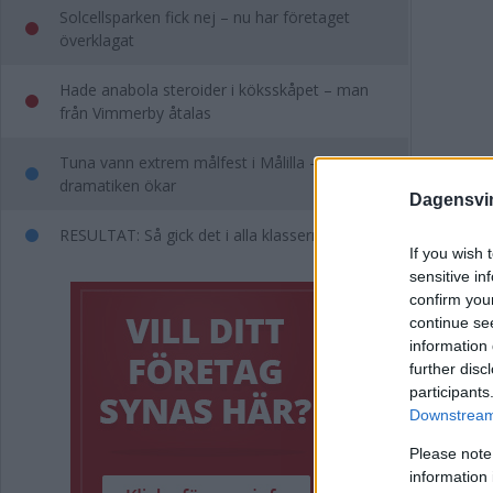
Solcellsparken fick nej – nu har företaget
överklagat
Hade anabola steroider i köksskåpet – man
från Vimmerby åtalas
Tuna vann extrem målfest i Målilla –
dramatiken ökar
Dagensvi
RESULTAT: Så gick det i alla klasserna i SM
If you wish 
sensitive in
Opp
confirm you
continue se
"Bl
information 
further disc
participants
Downstream 
POLIT
Please note
information 