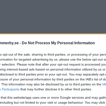
mmerby.se -
Do Not Process My Personal Information
to opt-out of the sale, sharing to third parties, or processing of your per
formation for targeted advertising by us, please use the below opt-out s
ositionsrådet om tunga bes
r selection. Please note that after your opt-out request is processed y
eing interest-based ads based on personal information utilized by us or
ir mer taggade att kämpa"
disclosed to third parties prior to your opt-out. You may separately opt-
losure of your personal information by third parties on the IAB’s list of
. This information may also be disclosed by us to third parties on the
IA
Participants
that may further disclose it to other third parties.
IK
01 juni 2026 16.07
 that this website/app uses one or more Google services and may gath
including but not limited to your visit or usage behaviour. You may click 