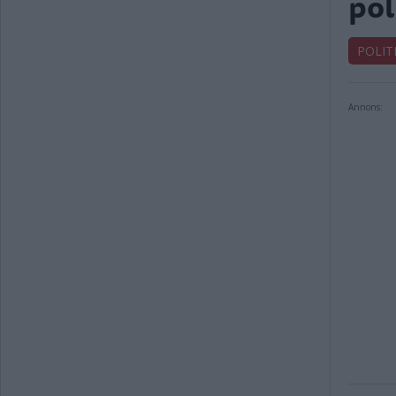
pol
POLIT
Annons: