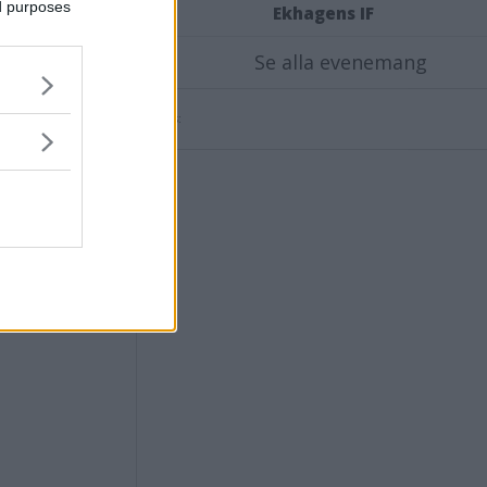
ed purposes
Ekhagens IF
trider
Se alla evenemang
Annons: