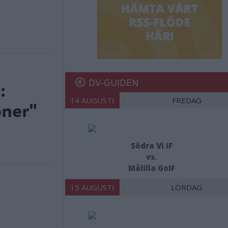
DV-GUIDEN
:
14 AUGUSTI
FREDAG
oner"
Södra Vi IF
vs.
Målilla GoIF
15 AUGUSTI
LÖRDAG