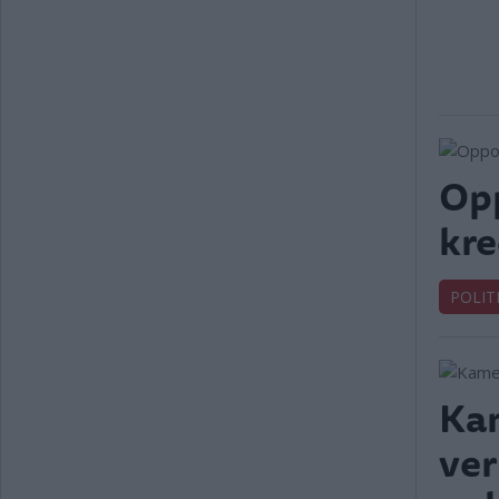
Opp
kre
POLIT
Kam
ver