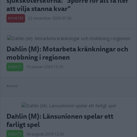
sjuksköterskorna: "Sporre för att få fler
att vilja stanna kvar"
NYHETER
22 november 2020 07.00
Dahlin (M): Motarbeta kränkningar och
mobbning i regionen
DEBATT
15 januari 2020 15.15
Annons:
Dahlin (M): Länsunionen spelar ett
farligt spel
DEBATT
09 augusti 2019 12.30