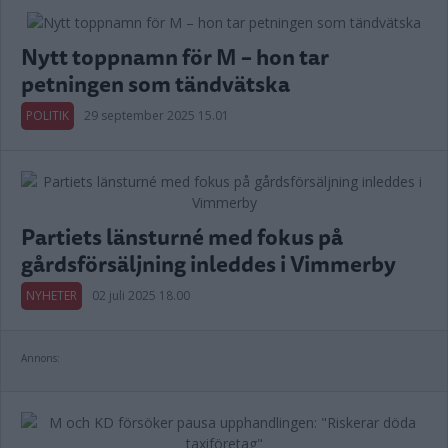
Nytt toppnamn för M – hon tar
petningen som tändvätska
POLITIK
29 september 2025 15.01
Partiets länsturné med fokus på
gårdsförsäljning inleddes i Vimmerby
NYHETER
02 juli 2025 18.00
Annons: