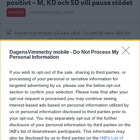
positivt – M, KD och SD vill pausa stödet
NYHETER
14 december 2023 16.00
Partiet tog tempen på nära vård: "Ta
DagensVimmerby mobile -
Do Not Process My
inte till nära vård för att stänga
Personal Information
vårdplatser"
If you wish to opt-out of the sale, sharing to third parties, or
NYHETER
17 april 2023 10.00
processing of your personal or sensitive information for
targeted advertising by us, please use the below opt-out
section to confirm your selection. Please note that after your
Annons:
opt-out request is processed you may continue seeing
interest-based ads based on personal information utilized by
us or personal information disclosed to third parties prior to
your opt-out. You may separately opt-out of the further
disclosure of your personal information by third parties on the
Länsarkiv kan hamna i Hultsfred –
IAB’s list of downstream participants. This information may
also be disclosed by us to third parties on the
IAB’s List of