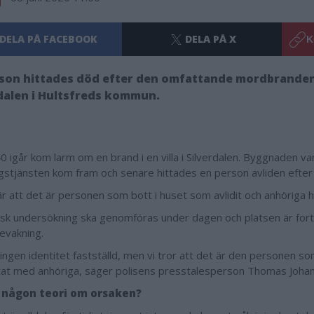
DELA PÅ FACEBOOK
DELA PÅ X
K
rson hittades död efter den omfattande mordbranden
dalen i Hultsfreds kommun.
40 igår kom larm om en brand i en villa i Silverdalen. Byggnaden v
gstjänsten kom fram och senare hittades en person avliden efter
är att det är personen som bott i huset som avlidit och anhöriga h
isk undersökning ska genomföras under dagen och platsen är for
evakning.
 ingen identitet fastställd, men vi tror att det är den personen som
tat med anhöriga, säger polisens presstalesperson Thomas Joha
 någon teori om orsaken?