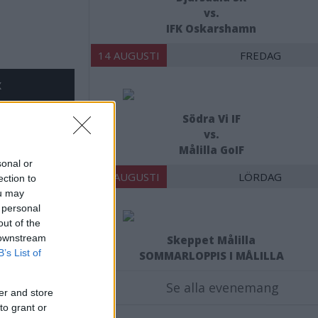
vs.
IFK Oskarshamn
14 AUGUSTI
FREDAG
X
Södra Vi IF
vs.
Målilla GoIF
nsvimmerby.se.
sonal or
15 AUGUSTI
LÖRDAG
ection to
ou may
 personal
out of the
 downstream
Skeppet Målilla
B’s List of
SOMMARLOPPIS I MÅLILLA
Se alla evenemang
er and store
to grant or