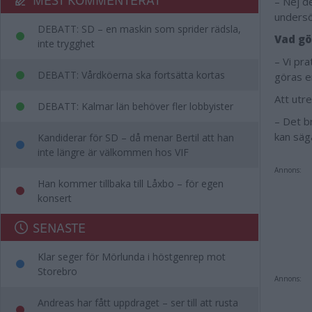
– Nej de
undersök
DEBATT: SD – en maskin som sprider rädsla,
Vad gö
inte trygghet
– Vi pra
DEBATT: Vårdköerna ska fortsätta kortas
göras e
Att utre
DEBATT: Kalmar län behöver fler lobbyister
– Det b
kan säga
Kandiderar för SD – då menar Bertil att han
inte längre är välkommen hos VIF
Annons:
Han kommer tillbaka till Låxbo – för egen
konsert
SENASTE
Klar seger för Mörlunda i höstgenrep mot
Storebro
Annons:
Andreas har fått uppdraget – ser till att rusta