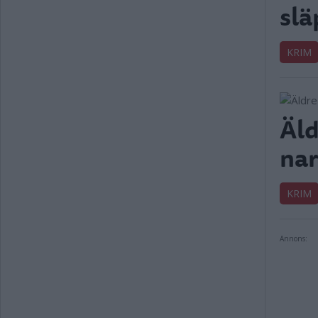
slä
KRIM
Äld
nar
KRIM
Annons: