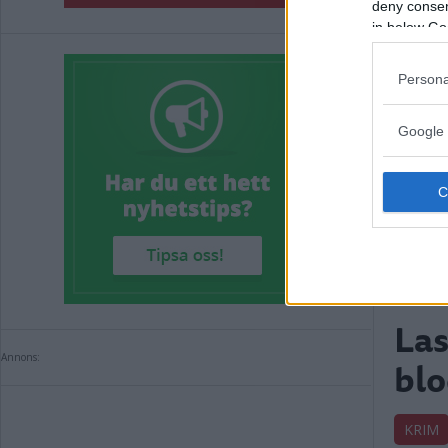
deny consent
in below Go
Persona
Google 
Las
Annons:
blo
KRIM