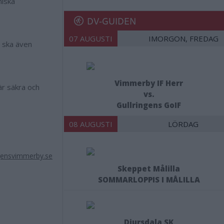
niska
DV-GUIDEN
07 AUGUSTI
IMORGON, FREDAG
t ska även
Vimmerby IF Herr
är säkra och
vs.
Gullringens GoIF
08 AUGUSTI
LÖRDAG
gensvimmerby.se
Skeppet Målilla
SOMMARLOPPIS I MÅLILLA
Djursdala SK