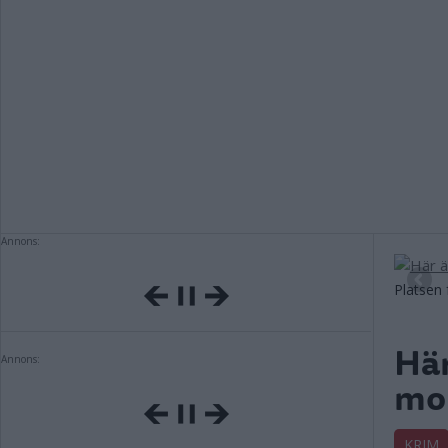
Annons:
Platsen
Här
Annons:
mor
KRIM