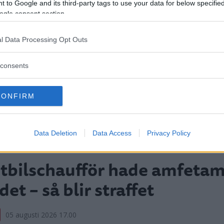
 to Google and its third-party tags to use your data for below specifi
ogle consent section.
l Data Processing Opt Outs
consents
CONFIRM
Data Deletion
Data Access
Privacy Policy
tbilschaufför hade amfetam
det – så blir straffet
05 augusti 2026 17.00