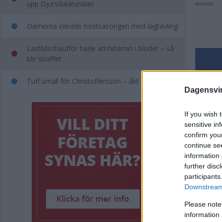
upp Djursdalarundan
Annons:
Damerna inledde höstsäsongen med lagtävling
Lastbilschaufför hade amfetamin i blodet – så
blir straffet
Tuff smäll för Christoffersson – åkt på skada
Komm
Dagensvi
Kommen
If you wish 
sensitive in
confirm you
continue se
information 
further disc
participants
Downstream 
Please note
information 