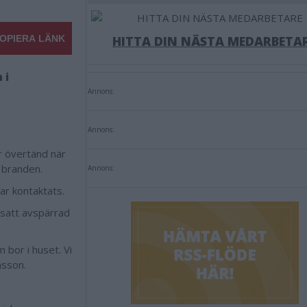
OPIERA LÄNK
HITTA DIN NÄSTA MEDARBETA
 i
Annons:
Annons:
ar övertänd när
 branden.
Annons:
ar kontaktats.
tsatt avspärrad
 bor i huset. Vi
nsson.