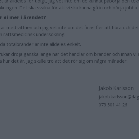
t är alldeles för tidigt, jag vet inte om de kunnat påbörja den tek
ningen. Det ska svalna för att vi ska kunna gå in och börja jobba.
r ni mer i ärendet?
tar med vittnen och jag vet inte om det finns fler att höra och de
n rättsmedicinsk undersökning.
da totalbränder är inte alldeles enkelt.
rukar dröja ganska länge när det handlar om bränder och innan vi 
 hur det är. Jag skulle tro att det rör sig om några månader.
Jakob Karlsson
jakob.karlsson@da
073 501 41 26