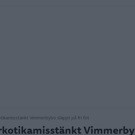
rkotikamisstänkt Vimmerb