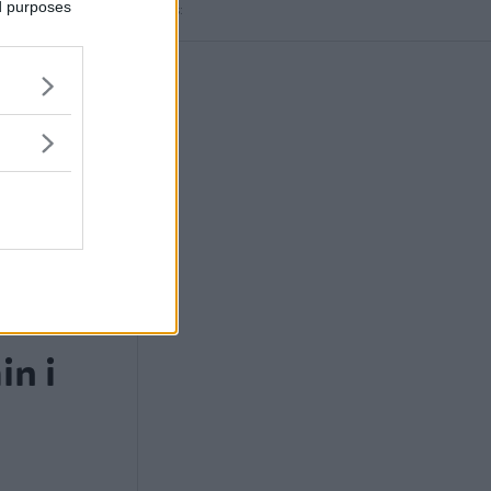
ed purposes
Annons:
in i