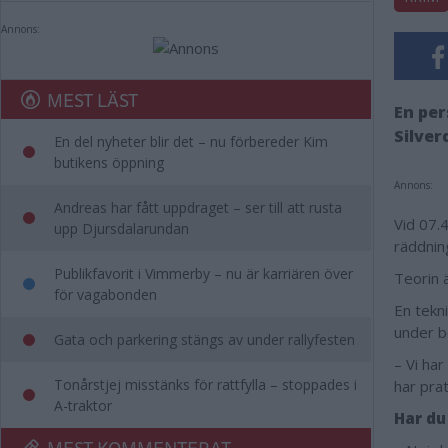
Annons:
MEST LÄST
En pe
Silver
En del nyheter blir det – nu förbereder Kim
butikens öppning
Annons:
Andreas har fått uppdraget – ser till att rusta
Vid 07.
upp Djursdalarundan
räddnin
Publikfavorit i Vimmerby – nu är karriären över
Teorin 
för vagabonden
En tekn
under b
Gata och parkering stängs av under rallyfesten
– Vi har
Tonårstjej misstänks för rattfylla – stoppades i
har pra
A-traktor
Har du
MEST KOMMENTERAT