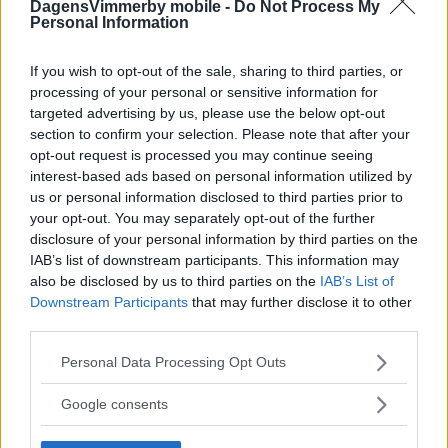
DagensVimmerby mobile -
Do Not Process My
Personal Information
Nu blir det pizzeria i "Gula kiosken"
If you wish to opt-out of the sale, sharing to third parties, or
igen: "Finns inte så många här"
processing of your personal or sensitive information for
targeted advertising by us, please use the below opt-out
NÄRINGSLIV
28 september 2022 12.00
section to confirm your selection. Please note that after your
opt-out request is processed you may continue seeing
interest-based ads based on personal information utilized by
us or personal information disclosed to third parties prior to
Han tar över "Gula kiosken" – "Tycker
your opt-out. You may separately opt-out of the further
disclosure of your personal information by third parties on the
om Vimmerby"
IAB’s list of downstream participants. This information may
also be disclosed by us to third parties on the
IAB’s List of
NYHETER
14 december 2016 17.00
Downstream Participants
that may further disclose it to other
third parties.
Please note that this website/app uses one or more Google
Läs in fler nyheter
Personal Data Processing Opt Outs
services and may gather and store information including but
not limited to your visit or usage behaviour. You may click to
Google consents
grant or deny consent to Google and its third-party tags to
SENASTE
use your data for below specified purposes in below Google