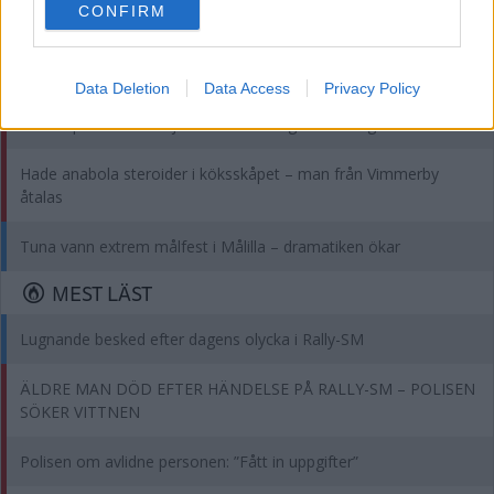
CONFIRM
consent section.
Fina initiativet för legenden – "Jag blev verkligen rörd över det"
DEBATT: Trygghet är den viktigaste jämställdhetsfrågan
Data Deletion
Data Access
Privacy Policy
Solcellsparken fick nej – nu har företaget överklagat
Hade anabola steroider i köksskåpet – man från Vimmerby
åtalas
Tuna vann extrem målfest i Målilla – dramatiken ökar
MEST LÄST
Lugnande besked efter dagens olycka i Rally-SM
ÄLDRE MAN DÖD EFTER HÄNDELSE PÅ RALLY-SM – POLISEN
SÖKER VITTNEN
Polisen om avlidne personen: ”Fått in uppgifter”