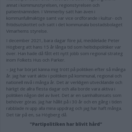
annat i kommunstyrelsen, regionstyrelsen och
patientnämnden. I Vimmerby satt han även i
kommunfullmäktige samt var vice ordförande i kultur- och
fritidsutskottet och satt i det kommunala bostadsbolaget
Vimarhems styrelse.
I december 2021, bara dagar före jul, meddelade Peter
Högberg att hans 15 år långa tid som heltidspolitiker var
över. Han hade då fått ett nytt jobb som regional strateg
inom Folkets Hus och Parker.
– Jag har börjat känna mig trött på politiken efter så många
år. Jag har varit aktiv i politiken på kommunal, regional och
nationell nivå i många år. Det är verkligen utvecklande och
härligt de allra flesta dagar och alla borde vara aktiva i
politiken någon del av livet. Det är en samhällsinsats som
behöver göras. Jag har hållit på i 30 år och en gång i tiden
rabblade ni upp alla mina uppdrag och jag har haft många.
Det tär på en, sa Högberg då.
"Partipolitiken har blivit hård"