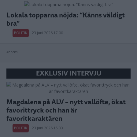
Lokala topparna nöjda: “Känns väldigt
bra”
POLITIK
23 juni 2026 17.00
Annons:
EXKLUSIV INTERVJU
Magdalena på ALV – nytt vallöfte, ökat
favorittryck och han är
favoritkaraktären
POLITIK
23 juni 2026 15.33