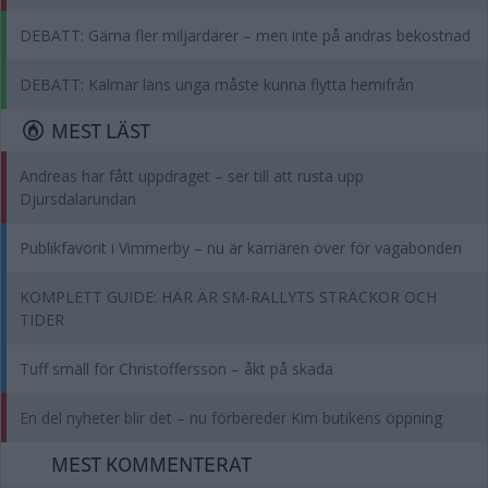
DEBATT: Gärna fler miljardärer – men inte på andras bekostnad
DEBATT: Kalmar läns unga måste kunna flytta hemifrån
MEST LÄST
Andreas har fått uppdraget – ser till att rusta upp
Djursdalarundan
Publikfavorit i Vimmerby – nu är karriären över för vagabonden
KOMPLETT GUIDE: HÄR ÄR SM-RALLYTS STRÄCKOR OCH
TIDER
Tuff smäll för Christoffersson – åkt på skada
En del nyheter blir det – nu förbereder Kim butikens öppning
MEST KOMMENTERAT