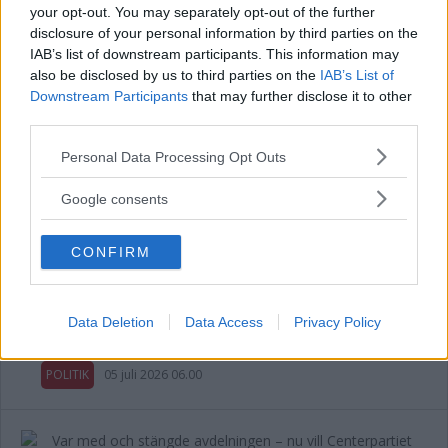
your opt-out. You may separately opt-out of the further
disclosure of your personal information by third parties on the
IAB’s list of downstream participants. This information may
also be disclosed by us to third parties on the
IAB’s List of
Malin Sjölander vill ha en tillgänglig
Downstream Participants
that may further disclose it to other
vård i alla steg
third parties.
Please note that this website/app uses one or more Google
POLITIK
15 juli 2026 13.15
Personal Data Processing Opt Outs
services and may gather and store information including but
not limited to your visit or usage behaviour. You may click to
Google consents
grant or deny consent to Google and its third-party tags to
Annons:
use your data for below specified purposes in below Google
CONFIRM
consent section.
Länets moderater höll val-kickoff i
Data Deletion
Data Access
Privacy Policy
Överum
POLITIK
05 juli 2026 06.00