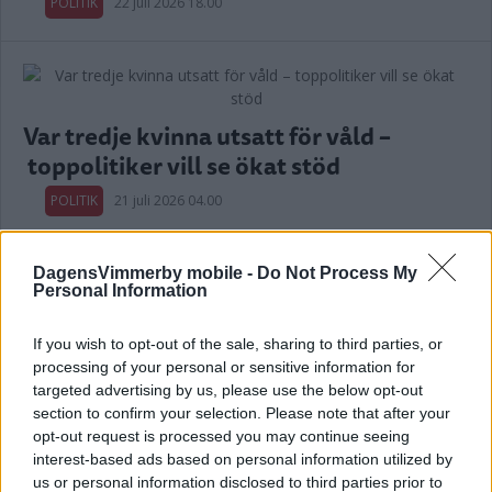
POLITIK
22 juli 2026 18.00
Var tredje kvinna utsatt för våld –
toppolitiker vill se ökat stöd
POLITIK
21 juli 2026 04.00
Annons:
DagensVimmerby mobile -
Do Not Process My
Personal Information
If you wish to opt-out of the sale, sharing to third parties, or
processing of your personal or sensitive information for
targeted advertising by us, please use the below opt-out
Kalmar län förlorar mandat i riksdagen
section to confirm your selection. Please note that after your
opt-out request is processed you may continue seeing
– lokala politikerna får extra tufft
interest-based ads based on personal information utilized by
us or personal information disclosed to third parties prior to
POLITIK
19 juli 2026 12.00