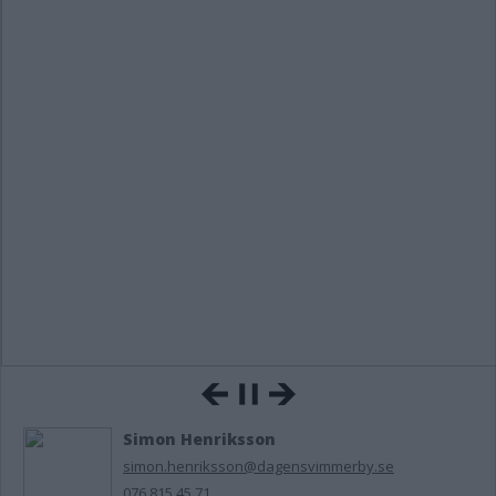
Simon Henriksson
simon.henriksson@dagensvimmerby.se
076 815 45 71