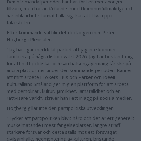
Den här mandatperioden har han fört en mer anonym
tillvaro, men har ändå funnits med i kommunfullmäktige och
har inbland inte kunnat hålla sig från att kliva upp i
talarstolen.
Efter kommande val blir det dock ingen mer Peter
Högberg i Plenisalen.
"Jag har i går meddelat partiet att jag inte kommer
kandidera på några listor i valet 2026. Jag har bestämt mig
för att mitt politiska- och samhällsengagemang får ske på
andra plattformer under den kommande perioden. Känner
att mitt arbete i Folkets Hus och Parker och Ideell
Kulturallians Småland ger mig en plattform för att arbeta
med demokrati, kultur, jämlikhet, jämställdhet och en
rättvisare värld", skriver han i ett inlägg på sociala medier.
Högberg gillar inte den partipolitiska utvecklingen.
"Tycker att partipolitiken blivit hård och det är ett generellt
muskelmätande i mest fängelseplatser, längre straff,
starkare försvar och detta ställs mot ett försvagat
civilsamhälle, nedmontering av kulturen, bristande