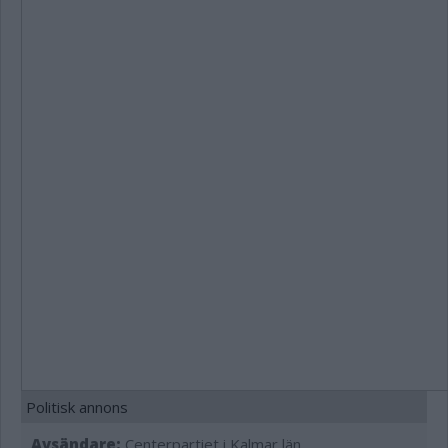
Politisk annons
Avsändare:
Centerpartiet i Kalmar län