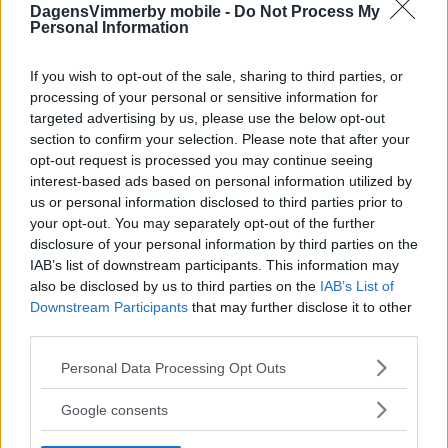
DagensVimmerby mobile -
Do Not Process My
Personal Information
If you wish to opt-out of the sale, sharing to third parties, or
processing of your personal or sensitive information for
targeted advertising by us, please use the below opt-out
section to confirm your selection. Please note that after your
opt-out request is processed you may continue seeing
interest-based ads based on personal information utilized by
us or personal information disclosed to third parties prior to
your opt-out. You may separately opt-out of the further
disclosure of your personal information by third parties on the
IAB’s list of downstream participants. This information may
also be disclosed by us to third parties on the
IAB’s List of
Downstream Participants
that may further disclose it to other
third parties.
Hampus och Theo vill skapa en EPA-
slinga i Vimmerby: "Lär inte bli
Please note that this website/app uses one or more Google
Personal Data Processing Opt Outs
services and may gather and store information including but
odebatterat"
not limited to your visit or usage behaviour. You may click to
Google consents
grant or deny consent to Google and its third-party tags to
POLITIK
03 augusti 2026 15.20
use your data for below specified purposes in below Google