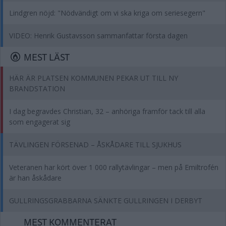
Lindgren nöjd: "Nödvändigt om vi ska kriga om seriesegern"
VIDEO: Henrik Gustavsson sammanfattar första dagen
MEST LÄST
HÄR ÄR PLATSEN KOMMUNEN PEKAR UT TILL NY
BRANDSTATION
I dag begravdes Christian, 32 – anhöriga framför tack till alla
som engagerat sig
TÄVLINGEN FÖRSENAD – ÅSKÅDARE TILL SJUKHUS
Veteranen har kört över 1 000 rallytävlingar – men på Emiltrofén
är han åskådare
GULLRINGSGRABBARNA SÄNKTE GULLRINGEN I DERBYT
MEST KOMMENTERAT