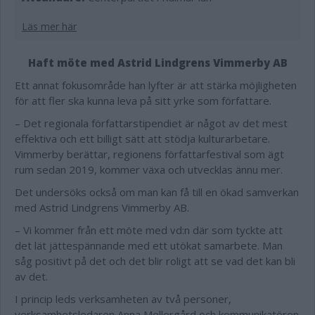
Läs mer här
Haft möte med Astrid Lindgrens Vimmerby AB
Ett annat fokusområde han lyfter är att stärka möjligheten
för att fler ska kunna leva på sitt yrke som författare.
– Det regionala författarstipendiet är något av det mest
effektiva och ett billigt sätt att stödja kulturarbetare.
Vimmerby berättar, regionens författarfestival som ägt
rum sedan 2019, kommer växa och utvecklas ännu mer.
Det undersöks också om man kan få till en ökad samverkan
med Astrid Lindgrens Vimmerby AB.
– Vi kommer från ett möte med vd:n där som tyckte att
det lät jättespännande med ett utökat samarbete. Man
såg positivt på det och det blir roligt att se vad det kan bli
av det.
I princip leds verksamheten av två personer,
verksamhetsledaren Anna Mellergård och kommunikatören