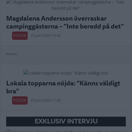
Magdalena Andersson överraskar
campinggästerna – ”Inte beredd på det”
POLITIK
23 juni 2026 19.45
Annons:
Lokala topparna nöjda: “Känns väldigt
bra”
POLITIK
23 juni 2026 17.00
EXKLUSIV INTERVJU