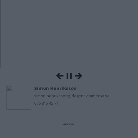
Simon Henriksson
simon.henriksson@dagensvimmerby.se
076 815 45 71
Annons: