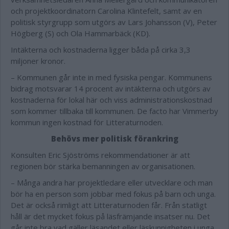
och projektkoordinatorn Carolina Klintefelt, samt av en
politisk styrgrupp som utgörs av Lars Johansson (V), Peter
Högberg (S) och Ola Hammarbäck (KD).
Intäkterna och kostnaderna ligger båda på cirka 3,3
miljoner kronor.
– Kommunen går inte in med fysiska pengar. Kommunens
bidrag motsvarar 14 procent av intäkterna och utgörs av
kostnaderna för lokal här och viss administrationskostnad
som kommer tillbaka till kommunen. De facto har Vimmerby
kommun ingen kostnad för Litteraturnoden.
Behövs mer politisk förankring
Konsulten Eric Sjöströms rekommendationer är att
regionen bör stärka bemanningen av organisationen.
– Många andra har projektledare eller utvecklare och man
bör ha en person som jobbar med fokus på barn och unga.
Det är också rimligt att Litteraturnoden får. Från statligt
håll är det mycket fokus på läsfrämjande insatser nu. Det
går inte bra vad gäller läsandet eller läskunnigheten i unga