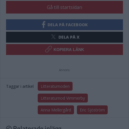
Gå till startsidan
DELA PÅ FACEBOOK
DELA PÅ X
KOPIERA LÄNK
Annons:
Taggar i artikel
Litteraturnoden
Litteraturnod Vimmerby
Anna Mellergård
Eric Sjöström
Relaterade inlägg