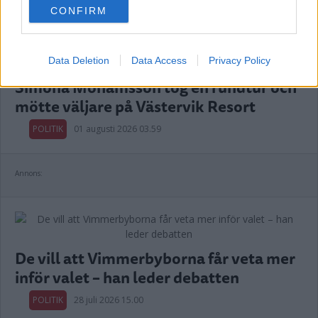
CONFIRM
consent section.
Data Deletion
Data Access
Privacy Policy
Simona Mohamsson tog en rundtur och
mötte väljare på Västervik Resort
POLITIK
01 augusti 2026 03.59
Annons:
De vill att Vimmerbyborna får veta mer
inför valet – han leder debatten
POLITIK
28 juli 2026 15.00