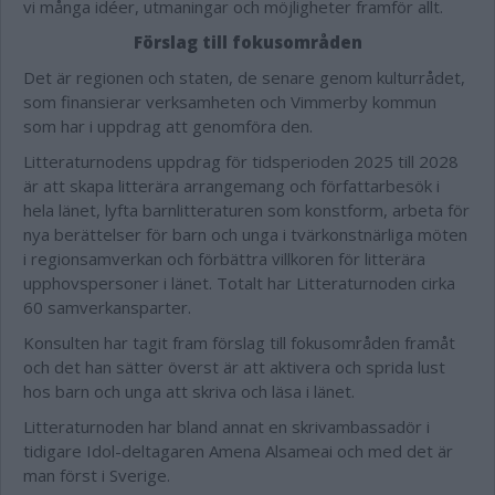
vi många idéer, utmaningar och möjligheter framför allt.
Förslag till fokusområden
Det är regionen och staten, de senare genom kulturrådet,
som finansierar verksamheten och Vimmerby kommun
som har i uppdrag att genomföra den.
Litteraturnodens uppdrag för tidsperioden 2025 till 2028
är att skapa litterära arrangemang och författarbesök i
hela länet, lyfta barnlitteraturen som konstform, arbeta för
nya berättelser för barn och unga i tvärkonstnärliga möten
i regionsamverkan och förbättra villkoren för litterära
upphovspersoner i länet. Totalt har Litteraturnoden cirka
60 samverkansparter.
Konsulten har tagit fram förslag till fokusområden framåt
och det han sätter överst är att aktivera och sprida lust
hos barn och unga att skriva och läsa i länet.
Litteraturnoden har bland annat en skrivambassadör i
tidigare Idol-deltagaren Amena Alsameai och med det är
man först i Sverige.