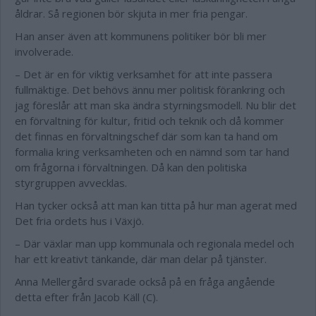
åldrar. Så regionen bör skjuta in mer fria pengar.
Han anser även att kommunens politiker bör bli mer
involverade.
– Det är en för viktig verksamhet för att inte passera
fullmäktige. Det behövs ännu mer politisk förankring och
jag föreslår att man ska ändra styrningsmodell. Nu blir det
en förvaltning för kultur, fritid och teknik och då kommer
det finnas en förvaltningschef där som kan ta hand om
formalia kring verksamheten och en nämnd som tar hand
om frågorna i förvaltningen. Då kan den politiska
styrgruppen avvecklas.
Han tycker också att man kan titta på hur man agerat med
Det fria ordets hus i Växjö.
– Där växlar man upp kommunala och regionala medel och
har ett kreativt tänkande, där man delar på tjänster.
Anna Mellergård svarade också på en fråga angående
detta efter från Jacob Käll (C).