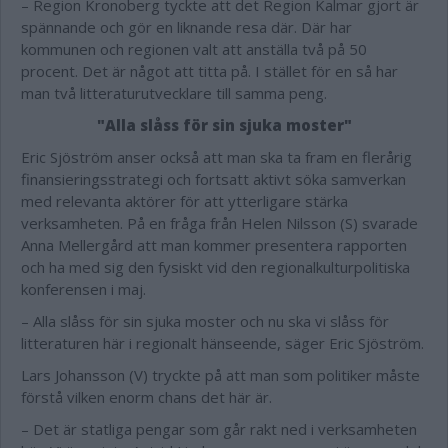
– Region Kronoberg tyckte att det Region Kalmar gjort är
spännande och gör en liknande resa där. Där har
kommunen och regionen valt att anställa två på 50
procent. Det är något att titta på. I stället för en så har
man två litteraturutvecklare till samma peng.
"Alla slåss för sin sjuka moster"
Eric Sjöström anser också att man ska ta fram en flerårig
finansieringsstrategi och fortsatt aktivt söka samverkan
med relevanta aktörer för att ytterligare stärka
verksamheten. På en fråga från Helen Nilsson (S) svarade
Anna Mellergård att man kommer presentera rapporten
och ha med sig den fysiskt vid den regionalkulturpolitiska
konferensen i maj.
– Alla slåss för sin sjuka moster och nu ska vi slåss för
litteraturen här i regionalt hänseende, säger Eric Sjöström.
Lars Johansson (V) tryckte på att man som politiker måste
förstå vilken enorm chans det här är.
– Det är statliga pengar som går rakt ned i verksamheten