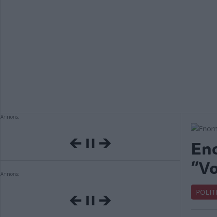
Annons:
Eno
”Vo
Annons:
POLIT