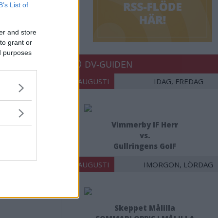
B’s List of
er and store
to grant or
ed purposes
DV-GUIDEN
07 AUGUSTI
IDAG, FREDAG
Vimmerby IF Herr
vs.
Gullringens GoIF
08 AUGUSTI
IMORGON, LÖRDAG
Skeppet Målilla