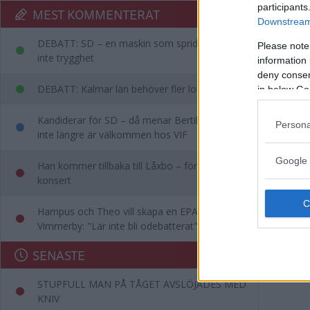
BLÅLJ
participants
MEST KOMMENTERAT
Downstream 
DEBATT: SD – en maskin som sprider rädsla,
Please note
inte trygghet
information 
deny consent
DEBATT: Kalmar län behöver fler lobbyister
in below Go
Kandiderar för SD – då menar Bertil att han
Persona
inte längre är välkommen hos VIF
Google 
Han kommer tillbaka till Låxbo – för egen
konsert
Hampus och Theo vill skapa en EPA-slinga i
Vimmerby: "Lär inte bli odebatterat"
SENASTE
STUPFULL MAN PÅ TÅGET AVSLÖJADES MED
KNIV