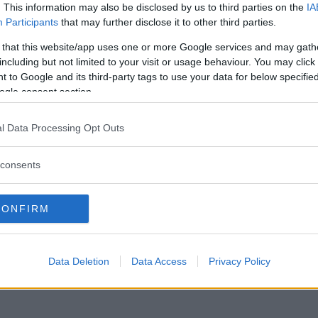
US
29 augusti 2016 12.02
. This information may also be disclosed by us to third parties on the
IA
Participants
that may further disclose it to other third parties.
 that this website/app uses one or more Google services and may gath
Läs in fler nyheter
including but not limited to your visit or usage behaviour. You may click 
 to Google and its third-party tags to use your data for below specifi
ogle consent section.
l Data Processing Opt Outs
consents
CONFIRM
Data Deletion
Data Access
Privacy Policy