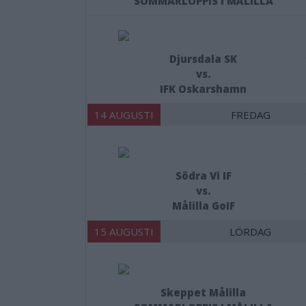
SOMMARLOPPIS I MÅLILLA
Djursdala SK
vs.
IFK Oskarshamn
14 AUGUSTI
FREDAG
Södra Vi IF
vs.
Målilla GoIF
15 AUGUSTI
LÖRDAG
Skeppet Målilla