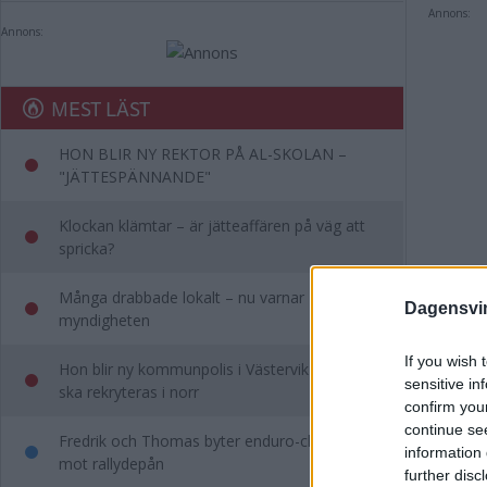
Annons:
Annons:
MEST LÄST
HON BLIR NY REKTOR PÅ AL-SKOLAN –
"JÄTTESPÄNNANDE"
Klockan klämtar – är jätteaffären på väg att
spricka?
Många drabbade lokalt – nu varnar
Dagensvi
myndigheten
If you wish 
Hon blir ny kommunpolis i Västervik – ny chef
Vål
sensitive in
ska rekryteras i norr
confirm you
ofr
continue se
Fredrik och Thomas byter enduro-chefandet
information 
mot rallydepån
further disc