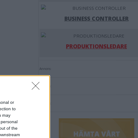
BUSINESS CONTROLLER
PRODUKTIONSLEDARE
Annons:
Annons:
sonal or
Annons:
ection to
ou may
 personal
out of the
 downstream