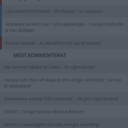
TÄVLINGEN FÖRSENAD – ÅSKÅDARE TILL SJUKHUS
Veteranen har kört över 1 000 rallytävlingar – men på Emiltrofén
är han åskådare
Klockan klämtar – är jätteaffären på väg att spricka?
MEST KOMMENTERAT
Han kommer tillbaka till Låxbo – för egen konsert
Hampus och Theo vill skapa en EPA-slinga i Vimmerby: "Lär inte
bli odebatterat"
Kommunens avrådan från bad består – då görs nästa kontroll
DEBATT: Sverige har inte råd med ålderism
DEBATT: Landsbygden ska leda Sveriges utveckling