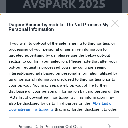
AVSPARK 2025
DagensVimmerby mobile -
Do Not Process My
Storebro spänner bågen: ”Vi vill upp i
Personal Information
division fem”
If you wish to opt-out of the sale, sharing to third parties, or
FOTBOLL
22 april 2025 11.43
processing of your personal or sensitive information for
targeted advertising by us, please use the below opt-out
section to confirm your selection. Please note that after your
Annons:
opt-out request is processed you may continue seeing
interest-based ads based on personal information utilized by
us or personal information disclosed to third parties prior to
your opt-out. You may separately opt-out of the further
disclosure of your personal information by third parties on the
Uddamålsvinst för Storebro hemma
IAB’s list of downstream participants. This information may
mot Gunnebo
also be disclosed by us to third parties on the
IAB’s List of
Downstream Participants
that may further disclose it to other
FOTBOLL
15 september 2024 12.55
third parties.
Please note that this website/app uses one or more Google
Personal Data Processing Opt Outs