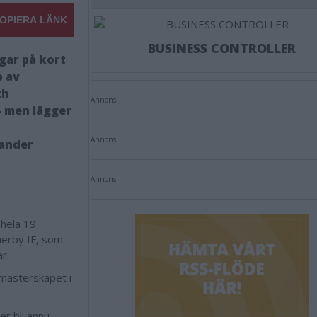
OPIERA LÄNK
BUSINESS CONTROLLER
gar på kort
p av
ch
Annons:
– men lägger
Annons:
xander
Annons:
 hela 19
erby IF, som
r.
nmästerskapet i
er bli ännu