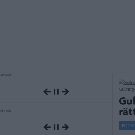
Annons:
Gullrin
Gul
rä
Annons:
FOTB