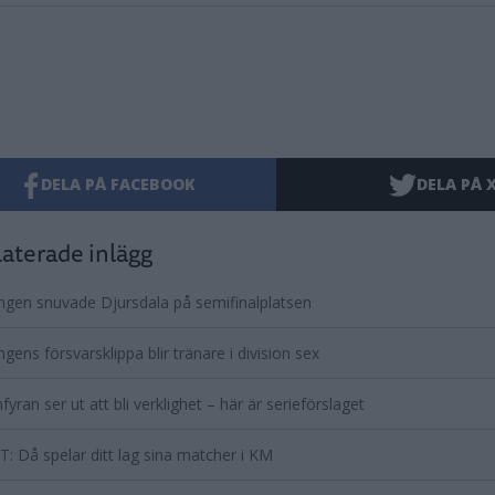
DELA PÅ FACEBOOK
DELA PÅ 
aterade inlägg
ingen snuvade Djursdala på semifinalplatsen
ingens försvarsklippa blir tränare i division sex
yran ser ut att bli verklighet – här är serieförslaget
: Då spelar ditt lag sina matcher i KM