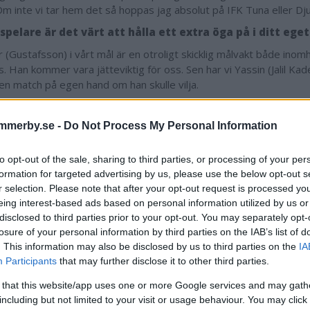
 Om inte vi tar hem det så hoppas jag absolut på IFK Tuna eller Dju
spelare är det värt att hålla ett extra öga på i ditt eget
r (Gustafsson) i vårt mål är en otroligt skicklig målvakt både inom
. Han kommer vara jätteviktig för oss. Sen har vi Yassin (Jalil Ka
en match på egen hand om han skulle vilja.
r du på din egen roll?
mmerby.se -
Do Not Process My Personal Information
nligt ska jag försöka styra och driva på laget till 110 procent. Jag
darna och vara jobbig att möta.
to opt-out of the sale, sharing to third parties, or processing of your per
formation for targeted advertising by us, please use the below opt-out s
r selection. Please note that after your opt-out request is processed y
eing interest-based ads based on personal information utilized by us or
Rickard Johnston
disclosed to third parties prior to your opt-out. You may separately opt-
rickard.johnston@da
losure of your personal information by third parties on the IAB’s list of
076 616 56 14
. This information may also be disclosed by us to third parties on the
IA
Participants
that may further disclose it to other third parties.
 that this website/app uses one or more Google services and may gath
including but not limited to your visit or usage behaviour. You may click 