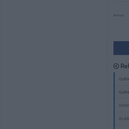
Annons:
Rel
Gullr
Gullr
Drömf
KLART