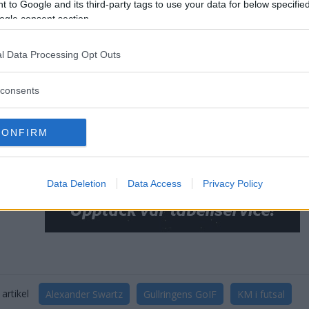
 to Google and its third-party tags to use your data for below specifi
ogle consent section.
l Data Processing Opt Outs
consents
CONFIRM
Data Deletion
Data Access
Privacy Policy
artikel
Alexander Swartz
Gullringens GoIF
KM i futsal