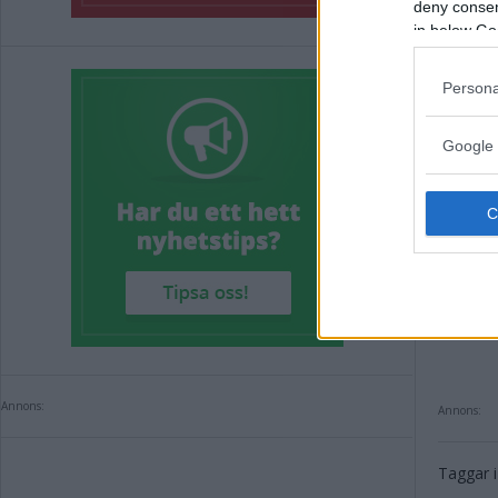
deny consent
in below Go
Persona
Google 
Annons:
Annons:
Taggar i 