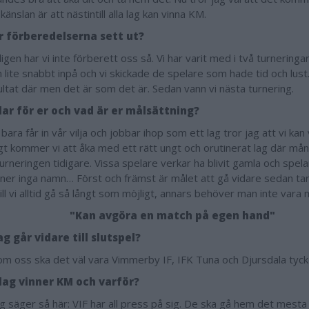
 känslan är att nästintill alla lag kan vinna KM.
r förberedelserna sett ut?
igen har vi inte förberett oss så. Vi har varit med i två turnering
 lite snabbt inpå och vi skickade de spelare som hade tid och lust
ultat där men det är som det är. Sedan vann vi nästa turnering.
lar för er och vad är er målsättning?
bara får in vår vilja och jobbar ihop som ett lag tror jag att vi kan
gt kommer vi att åka med ett rätt ungt och orutinerat lag där mån
urneringen tidigare. Vissa spelare verkar ha blivit gamla och spela
ner inga namn… Först och främst är målet att gå vidare sedan tar 
ll vi alltid gå så långt som möjligt, annars behöver man inte vara
"Kan avgöra en match på egen hand"
ag går vidare till slutspel?
om oss ska det väl vara Vimmerby IF, IFK Tuna och Djursdala tyck
 lag vinner KM och varför?
g säger så här: VIF har all press på sig. De ska gå hem det mesta 