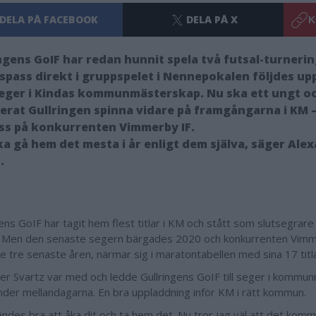
DELA PÅ FACEBOOK
DELA PÅ X
K
ngens GoIF har redan hunnit spela två futsal-turnerin
espass direkt i gruppspelet i Nennepokalen följdes up
seger i Kindas kommunmästerskap. Nu ska ett ungt o
erat Gullringen spinna vidare på framgångarna i KM 
ess på konkurrenten Vimmerby IF.
ka gå hem det mesta i år enligt dem själva, säger Ale
.
ens GoIF har tagit hem flest titlar i KM och stått som slutsegrare
 Men den senaste segern bärgades 2020 och konkurrenten Vimm
de tre senaste åren, närmar sig i maratontabellen med sina 17 titla
er Svartz var med och ledde Gullringens GoIF till seger i kommu
nder mellandagarna. En bra uppladdning inför KM i rätt kommun.
ändes bra att åka dit och ta hem det. Nu tror jag väl att det komm