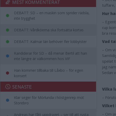
MEST KOMMENTERAT
tuffare,
DEBATT: SD – en maskin som sprider rädsla,
Hur ha
inte trygghet
– Egentl
cup kom
DEBATT: Vårdköerna ska fortsätta kortas
bra res
Vad ta
DEBATT: Kalmar län behöver fler lobbyister
– Om vi 
Kandiderar för SD – då menar Bertil att han
Samtidi
inte längre är välkommen hos VIF
spelat t
jag näm
Han kommer tillbaka till Låxbo – för egen
Sedan vi
konsert
SENASTE
Vilka l
– Förut
Klar seger för Mörlunda i höstgenrep mot
Storebro
Vilket
– Om ja
Andreas har fått uppdraget – ser till att rusta