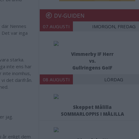
DV-GUIDEN
ar där Nennes
07 AUGUSTI
IMORGON, FREDAG
. Det var inga
Vimmerby IF Herr
 vara starka.
vs.
ga inte ens har
Gullringens GoIF
r inte inomhus,
08 AUGUSTI
LÖRDAG
vi det därifrån.
 med.
Skeppet Målilla
SOMMARLOPPIS I MÅLILLA
er jag.
i år enligt dem