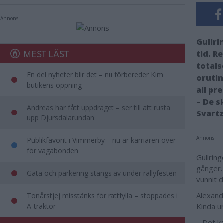
Annons:
Gullri
MEST LÄST
tid. R
total
En del nyheter blir det – nu förbereder Kim
orutin
butikens öppning
all pr
– De s
Andreas har fått uppdraget – ser till att rusta
Svartz
upp Djursdalarundan
Annons:
Publikfavorit i Vimmerby – nu är karriären över
för vagabonden
Gullring
gånger.
Gata och parkering stängs av under rallyfesten
vunnit 
Alexand
Tonårstjej misstänks för rattfylla – stoppades i
A-traktor
Kinda u
– Det k