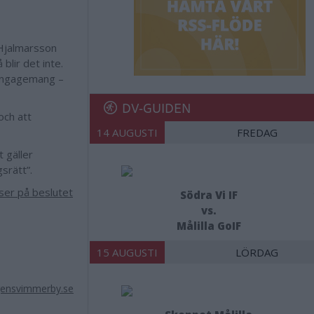
 Hjalmarsson
 blir det inte.
s engagemang –
DV-GUIDEN
och att
14 AUGUSTI
FREDAG
 gäller
gsrätt”.
ser på beslutet
Södra Vi IF
vs.
Målilla GoIF
15 AUGUSTI
LÖRDAG
gensvimmerby.se