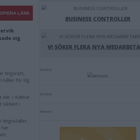
OPIERA LÄNK
BUSINESS CONTROLLER
tervik
sade sig
VI SÖKER FLERA NYA MEDARBETA
Annons:
r tingsrätt,
 håller för låg
Annons:
a där. I Kalmar
t sådant i
Annons:
 tingsstället
k har
att