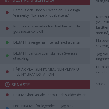
stängni
Hampus och Theo vill skapa en EPA-slinga i
Vimmerby: "Lär inte bli odebatterat"
Kommuna
(M), gil
Kommunens avrådan från bad består – då
Justiti
görs nästa kontroll
men någ
I breve
DEBATT: Sverige har inte råd med ålderism
regering
DEBATT: Landsbygden ska leda Sveriges
”Jag sä
utveckling
tingsstä
Ett alte
HÄR ÄR PLATSEN KOMMUNEN PEKAR UT
kan du 
TILL NY BRANDSTATION
SENASTE
Annons:
Positiv nyhet: antalet inbrott och stölder dyker
Fina initiativet för legenden – "Jag blev