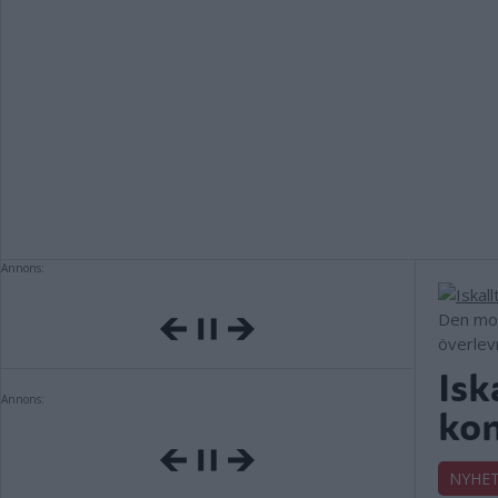
Annons:
Den mod
överlev
Isk
Annons:
ko
NYHE