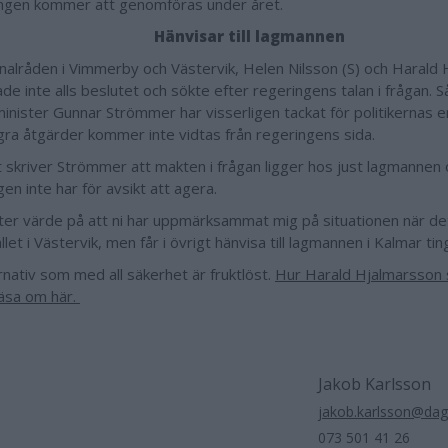
ngen kommer att genomföras under året.
Hänvisar till lagmannen
lråden i Vimmerby och Västervik, Helen Nilsson (S) och Harald
lade inte alls beslutet och sökte efter regeringens talan i frågan. Så
eminister Gunnar Strömmer har visserligen tackat för politikerna
ra åtgärder kommer inte vidtas från regeringens sida.
t skriver Strömmer att makten i frågan ligger hos just lagmannen 
en inte har för avsikt att agera.
tter värde på att ni har uppmärksammat mig på situationen när det
llet i Västervik, men får i övrigt hänvisa till lagmannen i Kalmar tin
rnativ som med all säkerhet är fruktlöst.
Hur Harald Hjalmarsson 
läsa om här.
Jakob Karlsson
jakob.karlsson@da
073 501 41 26