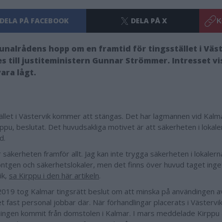
DELA PÅ FACEBOOK
DELA PÅ X
K
alrådens hopp om en framtid för tingsstället i Väs
es till justiteministern Gunnar Strömmer. Intresset vi
ara lågt.
ället i Västervik kommer att stängas. Det har lagmannen vid Kalma
rppu, beslutat. Det huvudsakliga motivet är att säkerheten i lokalen
d.
 säkerheten framför allt. Jag kan inte trygga säkerheten i lokalern
röntgen och säkerhetslokaler, men det finns över huvud taget inge
ik,
sa Kirppu i den här artikeln
.
019 tog Kalmar tingsrätt beslut om att minska på användingen av
t fast personal jobbar där. När förhandlingar placerats i Västervi
ngen kommit från domstolen i Kalmar. I mars meddelade Kirppu 