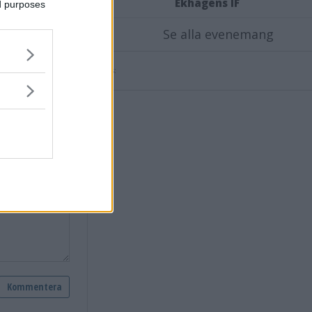
Ekhagens IF
ed purposes
Se alla evenemang
nsvimmerby.se.
Annons: