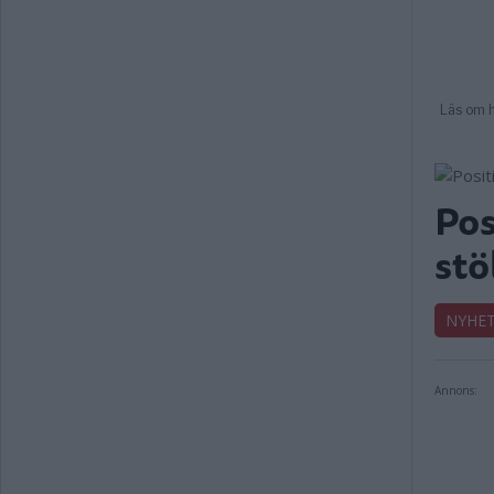
Pos
stö
NYHE
Annons: