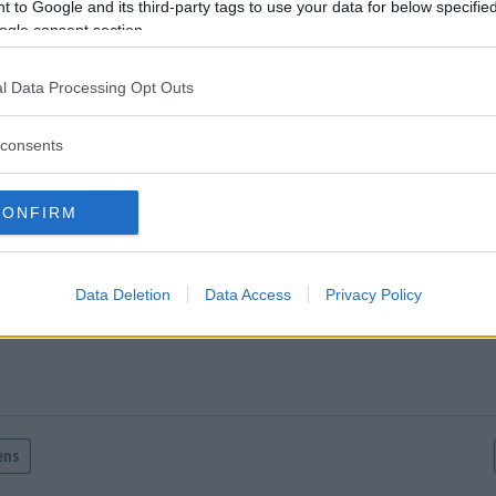
SSTÄLLET I VÄSTERVIK SKA STÄNGAS
 to Google and its third-party tags to use your data for below specifi
ogle consent section.
entera
l Data Processing Opt Outs
tarerna nedan omfattas inte av utgivningsbeviset för www.dage
consents
CONFIRM
Data Deletion
Data Access
Privacy Policy