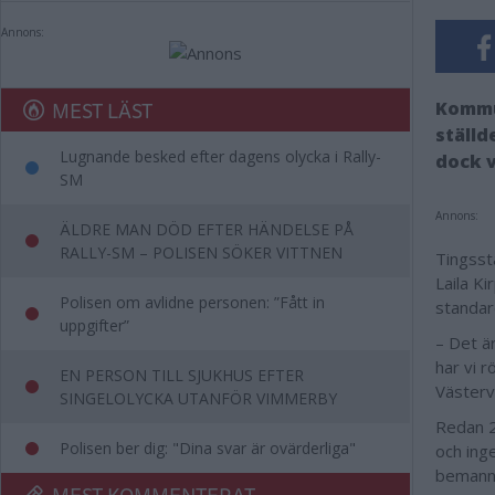
Annons:
MEST LÄST
Kommun
ställd
Lugnande besked efter dagens olycka i Rally-
dock v
SM
Annons:
ÄLDRE MAN DÖD EFTER HÄNDELSE PÅ
RALLY-SM – POLISEN SÖKER VITTNEN
Tingsst
Laila Ki
Polisen om avlidne personen: ”Fått in
standar
uppgifter”
– Det är
har vi 
EN PERSON TILL SJUKHUS EFTER
Västerv
SINGELOLYCKA UTANFÖR VIMMERBY
Redan 2
Polisen ber dig: "Dina svar är ovärderliga"
och inge
bemanni
MEST KOMMENTERAT