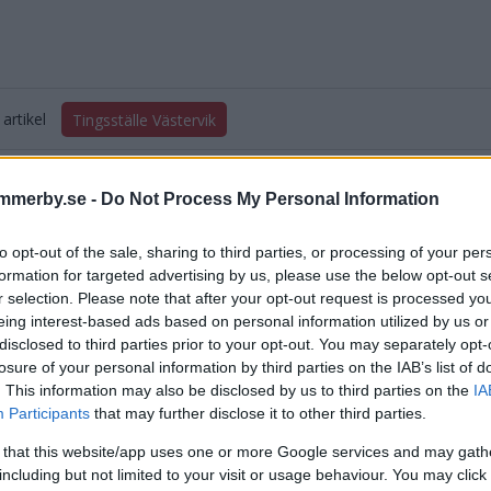
artikel
Tingsställe Västervik
mmerby.se -
Do Not Process My Personal Information
to opt-out of the sale, sharing to third parties, or processing of your per
formation for targeted advertising by us, please use the below opt-out s
r selection. Please note that after your opt-out request is processed y
eing interest-based ads based on personal information utilized by us or
DELA PÅ FACEBOOK
DELA PÅ 
disclosed to third parties prior to your opt-out. You may separately opt-
losure of your personal information by third parties on the IAB’s list of
aterade inlägg
. This information may also be disclosed by us to third parties on the
IA
Participants
that may further disclose it to other third parties.
nalråden vädjar till ministern – "Två timmars bilväg”
 that this website/app uses one or more Google services and may gath
including but not limited to your visit or usage behaviour. You may click 