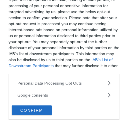
"Är som socialdemokratisk politik"
processing of your personal or sensitive information for
targeted advertising by us, please use the below opt-out
NYHETER
07 juli 2018 07.00
section to confirm your selection. Please note that after your
opt-out request is processed you may continue seeing
interest-based ads based on personal information utilized by
us or personal information disclosed to third parties prior to
VILKEN VM-SOMMAR – SVERIGE TILL
your opt-out. You may separately opt-out of the further
KVARTSFINAL
disclosure of your personal information by third parties on the
IAB’s list of downstream participants. This information may
FOTBOLL
03 juli 2018 15.52
also be disclosed by us to third parties on the
IAB’s List of
Downstream Participants
that may further disclose it to other
third parties.
Annons:
Please note that this website/app uses one or more Google
Personal Data Processing Opt Outs
services and may gather and store information including but
not limited to your visit or usage behaviour. You may click to
Google consents
grant or deny consent to Google and its third-party tags to
use your data for below specified purposes in below Google
CONFIRM
consent section.
John och Oskar ska skrika Sverige till ett
VM-mirakel i kväll: ”Får gåshud när jag