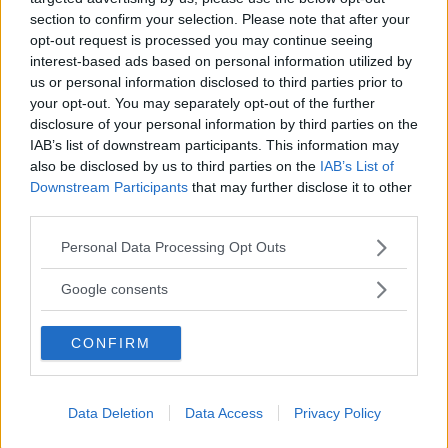
section to confirm your selection. Please note that after your
NYHETER
03 februari 2023 13.00
opt-out request is processed you may continue seeing
interest-based ads based on personal information utilized by
us or personal information disclosed to third parties prior to
your opt-out. You may separately opt-out of the further
disclosure of your personal information by third parties on the
Ny undersökning: Vimmerby är en av
IAB’s list of downstream participants. This information may
landets tryggaste kommuner
also be disclosed by us to third parties on the
IAB’s List of
Downstream Participants
that may further disclose it to other
NYHETER
03 februari 2022 14.56
third parties.
Please note that this website/app uses one or more Google
Personal Data Processing Opt Outs
Annons:
services and may gather and store information including but
not limited to your visit or usage behaviour. You may click to
Google consents
grant or deny consent to Google and its third-party tags to
use your data for below specified purposes in below Google
CONFIRM
consent section.
Dags för årlig trygghetsmätning – så
många får brevet i kommunen
Data Deletion
Data Access
Privacy Policy
NYHETER
16 augusti 2021 18.00