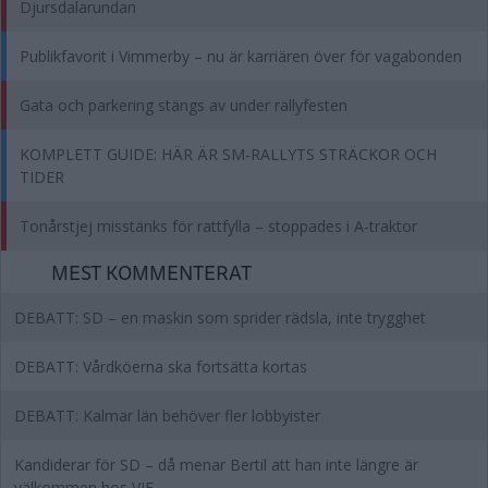
Djursdalarundan
Publikfavorit i Vimmerby – nu är karriären över för vagabonden
Gata och parkering stängs av under rallyfesten
KOMPLETT GUIDE: HÄR ÄR SM-RALLYTS STRÄCKOR OCH
TIDER
Tonårstjej misstänks för rattfylla – stoppades i A-traktor
MEST KOMMENTERAT
DEBATT: SD – en maskin som sprider rädsla, inte trygghet
DEBATT: Vårdköerna ska fortsätta kortas
DEBATT: Kalmar län behöver fler lobbyister
Kandiderar för SD – då menar Bertil att han inte längre är
välkommen hos VIF