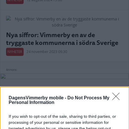
Nya siffror: Vimmerby en av de
tryggaste kommunerna i södra Sverige
NYHETER
24 november 2023 09.30
Annons:
DagensVimmerby mobile -
Do Not Process My
Personal Information
Vimmerby tryggare än någonsin enligt
mätning – "Står i kontrast till bilden i
If you wish to opt-out of the sale, sharing to third parties, or
processing of your personal or sensitive information for
media"
targeted advertising by us, please use the below opt-out