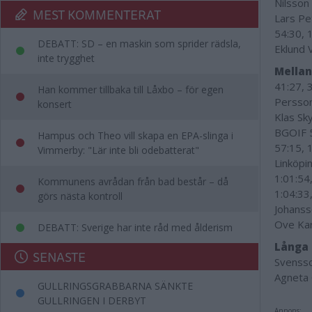
Nilsson
MEST KOMMENTERAT
Lars Pe
54:30, 
DEBATT: SD – en maskin som sprider rädsla,
Eklund 
inte trygghet
Mellan
41:27, 
Han kommer tillbaka till Låxbo – för egen
Persson
konsert
Klas Sk
BGOIF 5
Hampus och Theo vill skapa en EPA-slinga i
57:15, 
Vimmerby: "Lär inte bli odebatterat"
Linköpi
1:01:54
Kommunens avrådan från bad består – då
1:04:33
görs nästa kontroll
Johanss
Ove Kar
DEBATT: Sverige har inte råd med ålderism
Långa
SENASTE
Svensso
Agneta 
GULLRINGSGRABBARNA SÄNKTE
GULLRINGEN I DERBYT
Annons: