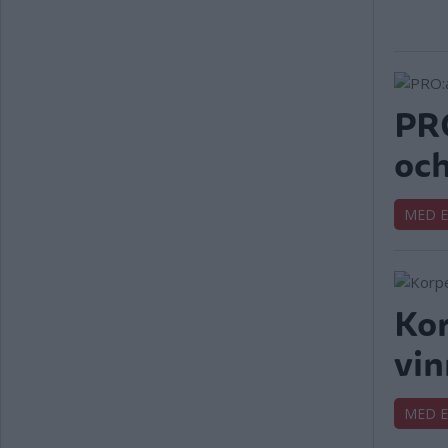
PRO
och
MED 
Kor
vin
MED 