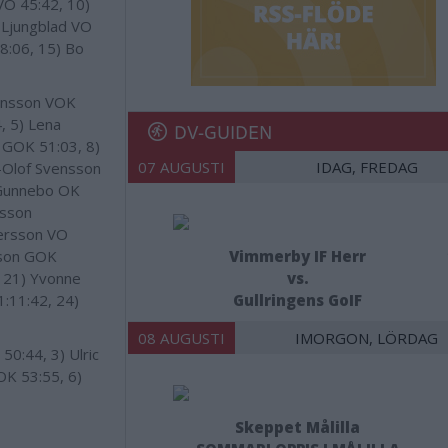
VO 45:42, 10)
 Ljungblad VO
8:06, 15) Bo
onsson VOK
, 5) Lena
DV-GUIDEN
 GOK 51:03, 8)
07 AUGUSTI
IDAG, FREDAG
n-Olof Svensson
 Gunnebo OK
nsson
tersson VO
sson GOK
Vimmerby IF Herr
, 21) Yvonne
vs.
:11:42, 24)
Gullringens GoIF
08 AUGUSTI
IMORGON, LÖRDAG
0:44, 3) Ulric
OK 53:55, 6)
Skeppet Målilla