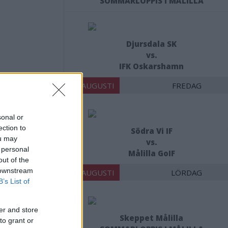
SOMMARLOPPIS I MÅLILLA
Djursdala SK
vs.
IFK Oskarshamn
14 AUGUSTI
FREDAG
X
sonal or
ection to
Södra Vi IF
ou may
vs.
 personal
Målilla GoIF
out of the
nsvimmerby.se.
 downstream
15 AUGUSTI
LÖRDAG
B’s List of
er and store
Skeppet Målilla
to grant or