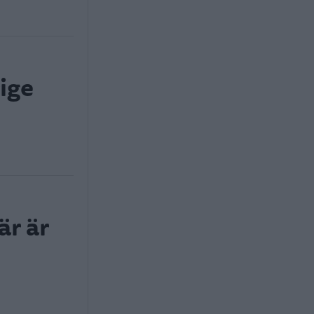
rige
är är