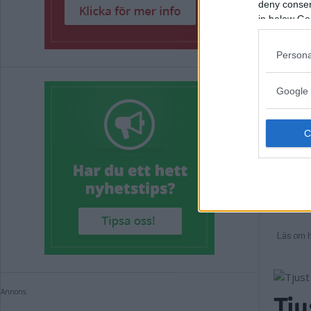
deny consent
in below Go
Persona
Google 
Tju
Annons: