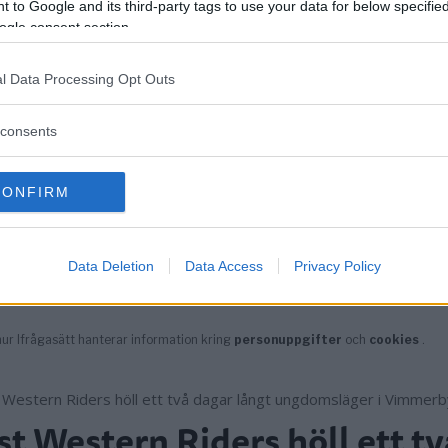
 to Google and its third-party tags to use your data for below specifi
ogle consent section.
l Data Processing Opt Outs
consents
CONFIRM
Data Deletion
Data Access
Privacy Policy
st Western Riders höll ett tv