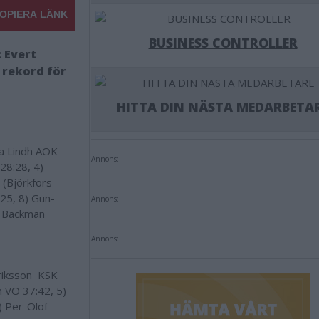
OPIERA LÄNK
BUSINESS CONTROLLER
 Evert
 rekord för
HITTA DIN NÄSTA MEDARBETA
a Lindh AOK
Annons:
28:28, 4)
 (Björkfors
:25, 8) Gun-
Annons:
B Bäckman
Annons:
Eriksson KSK
n VO 37:42, 5)
) Per-Olof