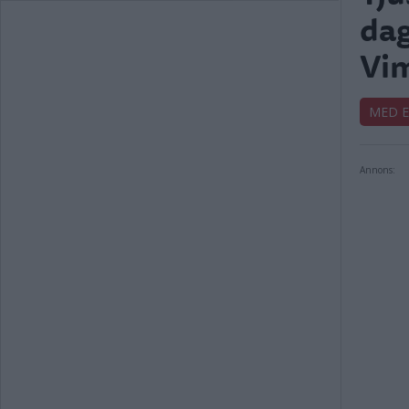
dag
Vi
MED 
Annons: