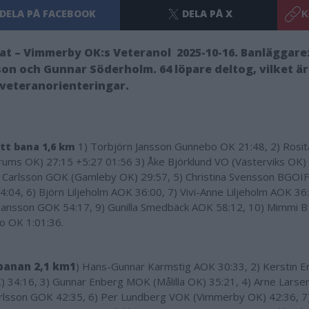
DELA PÅ FACEBOOK
DELA PÅ X
K
at – Vimmerby OK:s Veteranol 2025-10-16. Banläggare:
on och Gunnar Söderholm. 64 löpare deltog, vilket är
veteranorienteringar.
1) Torbjörn Jansson Gunnebo OK 21:48, 2) Rosit
ätt bana 1,6 km
rums OK) 27:15 +5:27 01:56 3) Åke Björklund VO (Västerviks OK) 
 Carlsson GOK (Gamleby OK) 29:57, 5) Christina Svensson BGOIF
4:04, 6) Björn Liljeholm AOK 36:00, 7) Vivi-Anne Liljeholm AOK 36
hansson GOK 54:17, 9) Gunilla Smedbäck AOK 58:12, 10) Mimmi 
 OK 1:01:36.
banan 2,1 km1
) Hans-Gunnar Karmstig AOK 30:33, 2) Kerstin 
K) 34:16, 3) Gunnar Enberg MOK (Målilla OK) 35:21, 4) Arne Larse
rlsson GOK 42:35, 6) Per Lundberg VOK (Vimmerby OK) 42:36, 7