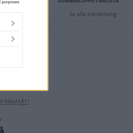
SOMMARLOPPIS I MÅLILLA
ed purposes
Se alla evenemang
Annons:
å