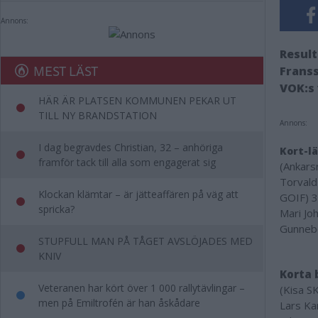
Annons:
Result
MEST LÄST
Franss
VOK:s 
HÄR ÄR PLATSEN KOMMUNEN PEKAR UT
TILL NY BRANDSTATION
Annons:
I dag begravdes Christian, 32 – anhöriga
Kort-l
framför tack till alla som engagerat sig
(Ankars
Torvald
Klockan klämtar – är jätteaffären på väg att
GOIF) 3
spricka?
Mari Jo
Gunnebo
STUPFULL MAN PÅ TÅGET AVSLÖJADES MED
KNIV
Korta 
Veteranen har kört över 1 000 rallytävlingar –
(Kisa S
men på Emiltrofén är han åskådare
Lars Ka