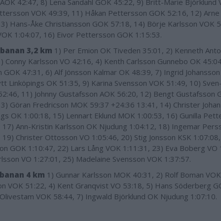
 AOK 42:47, 8) Lena Sandahl GOK 45:22, 9) Britt-Marie Björklund 
ttersson VOK 49:39, 11) Håkan Pettersson GOK 52:16, 12) Arne
13) Hans-Åke Christiansson GOK 57:18, 14) Börje Karlsson VOK 5
VOK 1:04:07, 16) Eivor Pettersson GOK 1:15:53.
banan 3,2 km
1) Per Emion OK Tiveden 35:01, 2) Kenneth Ant
3) Conny Karlsson VO 42:16, 4) Kenth Carlsson Gunnebo OK 45:04
 GOK 47:31, 6) Alf Jönsson Kalmar OK 48:39, 7) Ingrid Johansson
ytt Linköpings OK 51:35, 9) Karina Svensson VOK 51:49, 10) Sve
2:46, 11) Johnny Gustafsson AOK 56:20, 12) Bengt Gustafsson
13) Göran Fredricson MOK 59:37 +24:36 13:41, 14) Christer Joha
ngs OK 1:00:18, 15) Lennart Eklund MOK 1:00:53, 16) Gunilla Pet
, 17) Ann-Kristin Karlsson OK Njudung 1:04:12, 18) Ingemar Per
, 19) Christer Ottosson VO 1:05:46, 20) Stig Jonsson KSK 1:07:08
on GOK 1:10:47, 22) Lars Lång VOK 1:11:31, 23) Eva Boberg VO 1
lsson VO 1:27:01, 25) Madelaine Svensson VOK 1:37:57.
 banan 4 km
1) Gunnar Karlsson MOK 40:31, 2) Rolf Boman VOK 5
n VOK 51:22, 4) Kent Granqvist VO 53:18, 5) Hans Söderberg G
Olivestam VOK 58:44, 7) Ingwald Björklund OK Njudung 1:07:10.