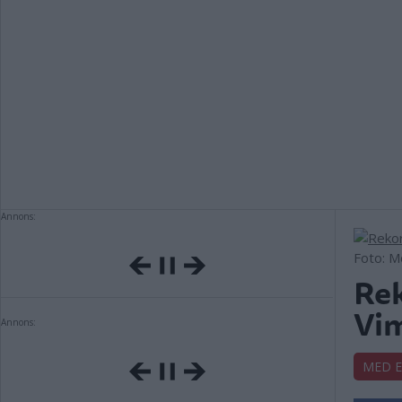
Annons:
Foto: 
Rek
Vim
Annons:
MED 