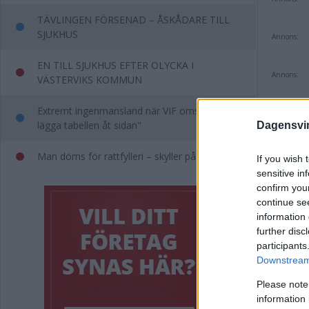
TÄVLINGEN FÖRSENAD – ÅSKÅDARE TILL
SJUKHUS
Annons:
EN TILL SJUKHUS EFTER OLYCKA I
Annons:
VÄSTERVIKS KOMMUN
Extremt ingenmansland när VIF omstartar: "Får
lägga tabellen åt sidan"
Dagensvi
Man döms för rattfylleri – skyller på jäst saft
If you wish 
sensitive in
confirm you
Komm
continue se
information 
Kommen
further disc
participants
Downstream 
Please note
information 