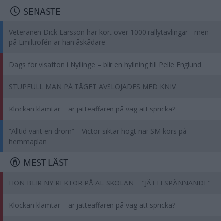
SENASTE
Veteranen Dick Larsson har kört över 1000 rallytävlingar - men
på Emiltrofén är han åskådare
Dags för visafton i Nyllinge – blir en hyllning till Pelle Englund
STUPFULL MAN PÅ TÅGET AVSLÖJADES MED KNIV
Klockan klämtar – är jätteaffären på väg att spricka?
”Alltid varit en dröm” – Victor siktar högt när SM körs på
hemmaplan
MEST LÄST
HON BLIR NY REKTOR PÅ AL-SKOLAN – "JÄTTESPÄNNANDE"
Klockan klämtar – är jätteaffären på väg att spricka?