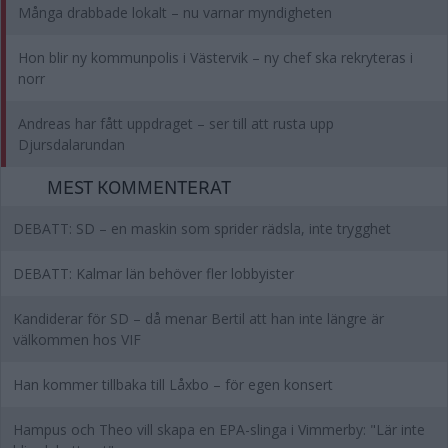
Många drabbade lokalt – nu varnar myndigheten
Hon blir ny kommunpolis i Västervik – ny chef ska rekryteras i
norr
Andreas har fått uppdraget – ser till att rusta upp
Djursdalarundan
MEST KOMMENTERAT
DEBATT: SD – en maskin som sprider rädsla, inte trygghet
DEBATT: Kalmar län behöver fler lobbyister
Kandiderar för SD – då menar Bertil att han inte längre är
välkommen hos VIF
Han kommer tillbaka till Låxbo – för egen konsert
Hampus och Theo vill skapa en EPA-slinga i Vimmerby: "Lär inte