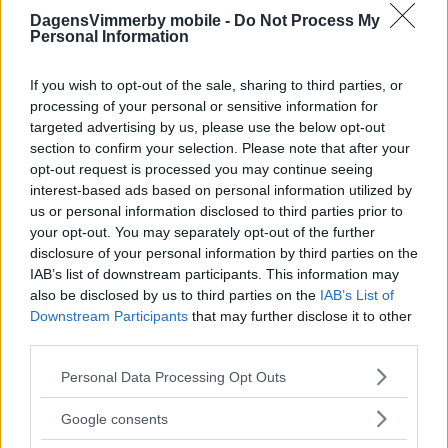
Alsér om beslutet att överlämna
DagensVimmerby mobile -
Do Not Process My
livsverket: "Företaget blir helt enkelt
Personal Information
starkare"
If you wish to opt-out of the sale, sharing to third parties, or
NÄRINGSLIV
07 juli 2026 04.00
processing of your personal or sensitive information for
targeted advertising by us, please use the below opt-out
section to confirm your selection. Please note that after your
Annons:
opt-out request is processed you may continue seeing
interest-based ads based on personal information utilized by
us or personal information disclosed to third parties prior to
EXTRA
your opt-out. You may separately opt-out of the further
disclosure of your personal information by third parties on the
IAB’s list of downstream participants. This information may
also be disclosed by us to third parties on the
IAB’s List of
Downstream Participants
that may further disclose it to other
third parties.
ANRIKT VIMMERBYFÖRETAG BYTER
ÄGARE: "DELAR VÅR FILOSOFI"
Please note that this website/app uses one or more Google
Personal Data Processing Opt Outs
services and may gather and store information including but
NÄRINGSLIV
06 juli 2026 12.34
not limited to your visit or usage behaviour. You may click to
Google consents
grant or deny consent to Google and its third-party tags to