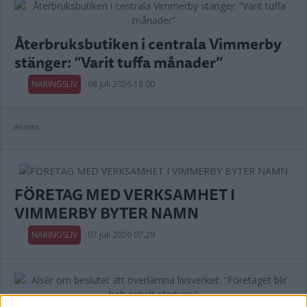
Återbruksbutiken i centrala Vimmerby
stänger: ”Varit tuffa månader”
NÄRINGSLIV
08 juli 2026 18.00
Annons:
FÖRETAG MED VERKSAMHET I
VIMMERBY BYTER NAMN
NÄRINGSLIV
07 juli 2026 07.29