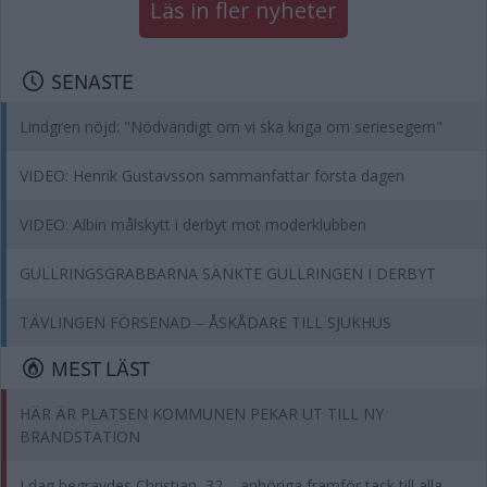
Läs in fler nyheter
SENASTE
Lindgren nöjd: "Nödvändigt om vi ska kriga om seriesegern"
VIDEO: Henrik Gustavsson sammanfattar första dagen
VIDEO: Albin målskytt i derbyt mot moderklubben
GULLRINGSGRABBARNA SÄNKTE GULLRINGEN I DERBYT
TÄVLINGEN FÖRSENAD – ÅSKÅDARE TILL SJUKHUS
MEST LÄST
HÄR ÄR PLATSEN KOMMUNEN PEKAR UT TILL NY
BRANDSTATION
I dag begravdes Christian, 32 – anhöriga framför tack till alla