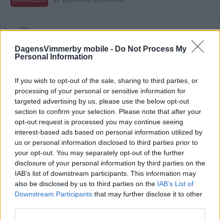
Företaget öppnar i nya lokaler och vill
DagensVimmerby mobile -
Do Not Process My
Personal Information
växa ytterligare
NÄRINGSLIV
03 februari 2024 05.00
If you wish to opt-out of the sale, sharing to third parties, or
processing of your personal or sensitive information for
targeted advertising by us, please use the below opt-out
Annons:
section to confirm your selection. Please note that after your
opt-out request is processed you may continue seeing
interest-based ads based on personal information utilized by
us or personal information disclosed to third parties prior to
your opt-out. You may separately opt-out of the further
Här är medarbetarna som startar upp
disclosure of your personal information by third parties on the
IAB’s list of downstream participants. This information may
Fyrklövern i Vimmerby: "En stark
also be disclosed by us to third parties on the
IAB’s List of
grupp"
Downstream Participants
that may further disclose it to other
third parties.
NÄRINGSLIV
10 oktober 2023 10.00