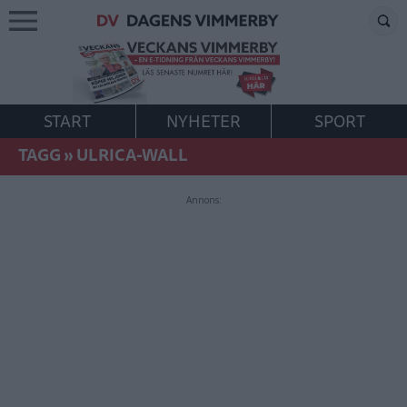
START
NYHETER
SPORT
TAGG
»
ULRICA-WALL
Annons: