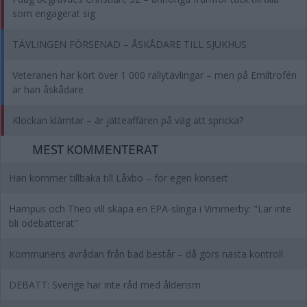
som engagerat sig
TÄVLINGEN FÖRSENAD – ÅSKÅDARE TILL SJUKHUS
Veteranen har kört över 1 000 rallytävlingar – men på Emiltrofén
är han åskådare
Klockan klämtar – är jätteaffären på väg att spricka?
MEST KOMMENTERAT
Han kommer tillbaka till Låxbo – för egen konsert
Hampus och Theo vill skapa en EPA-slinga i Vimmerby: "Lär inte
bli odebatterat"
Kommunens avrådan från bad består – då görs nästa kontroll
DEBATT: Sverige har inte råd med ålderism