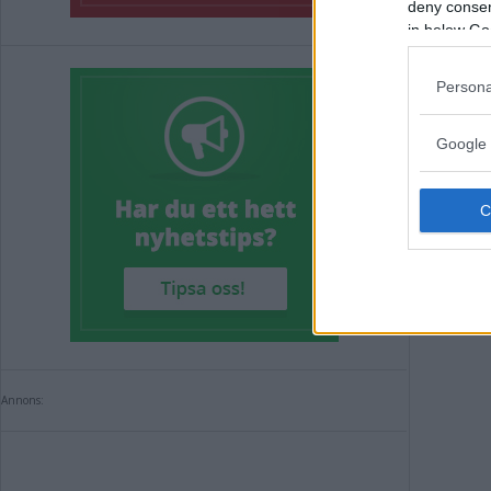
deny consent
in below Go
Annons:
Persona
Google 
Annons: