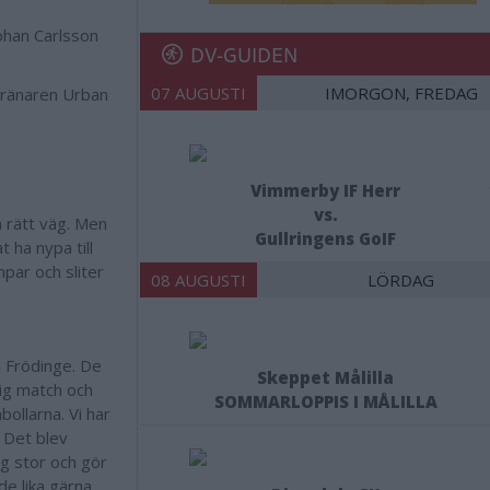
ohan Carlsson
DV-GUIDEN
07 AUGUSTI
IMORGON, FREDAG
tränaren Urban
Vimmerby IF Herr
vs.
å rätt väg. Men
Gullringens GoIF
 ha nypa till
mpar och sliter
08 AUGUSTI
LÖRDAG
n Frödinge. De
Skeppet Målilla
lig match och
SOMMARLOPPIS I MÅLILLA
bollarna. Vi har
. Det blev
ig stor och gör
de lika gärna