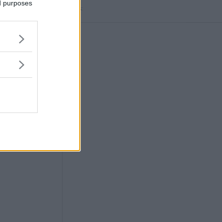
ed purposes
Annons:
ensvimmerby.se