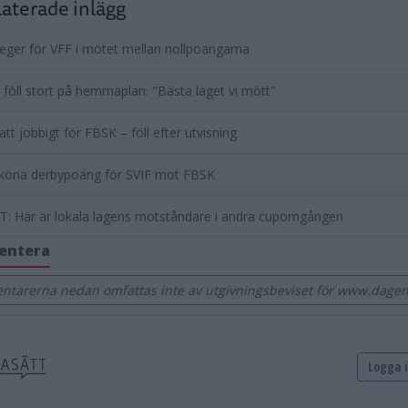
aterade inlägg
eger för VFF i mötet mellan nollpoängarna
föll stort på hemmaplan: "Bästa laget vi mött"
att jobbigt för FBSK – föll efter utvisning
sköna derbypoäng för SVIF mot FBSK
: Här är lokala lagens motståndare i andra cupomgången
entera
tarerna nedan omfattas inte av utgivningsbeviset för www.dage