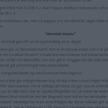
restation är den nog inte bra i mer än 20 minuter totalt.
gick FBSK från 0-2 till 2-2. Axel Hoppe Adolfsén reducerade och J
de till 2-2.
de momentum där, men så släpper vi in ett slarvmål, säger FBSK-
n.
"Heroisk insats"
Grönvall gav VFF en förnyad ledning strax därpå.
arna gör en fantastisk match. Det är en heroisk insats och vi är p
är om vi vaknat försent? Vi hade bra med chanser och borde kunnat
r. Vi har två ribbträffar som inte går in. Vi ligger på rätt sida, kä
tervik går på kontringar hela andra halvlek.
Kongstad kände sig också pressad hela vägen in.
om vi inte gör många minuter bra, så ska vi inte ta bort något frå
efter sina resurser och är jobbiga att möta. De ger oss en ordent
oss in i det sista. Det är mycket långbollar och så vinner de andra
blem förut också när det blir långsamt spel och en hel del dueller
ådant. Samtidigt har vi ett antal frilägen där deras målvakt gör s
dningar. Det är rättvist att vi får med oss tre poäng, men det kun