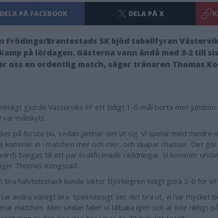
DELA PÅ FACEBOOK
DELA PÅ X
K
 Frödinge/Brantestads SK bjöd tabellfyran Västervik
 kamp på lördagen. Gästerna vann ändå med 3-2 till sis
er oss en ordentlig match, säger tränaren Thomas K
enligt gjorde Västerviks FF ett tidigt 1-0-mål borta mot jumbo
l var målskytt.
ycker på första tio, sedan jämnar det ut sig. Vi spelar med mindre 
e kommer in i matchen mer och mer, och skapar chanser. Det gör
wärd) tvingas till ett par kvalificerade räddningar. Vi kommer und
säger Thomas Kongstad.
tt bra halvtidssnack kunde Viktor Björkegren tidigt göra 2-0 för V
rtar andra väldigt bra. Spelmässigt ser det bra ut, vi har mycket b
erar matchen. Men sedan faller vi tillbaka igen och är inte riktigt på 