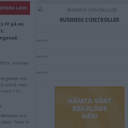
OPIERA LÄNK
BUSINESS CONTROLLER
s FF på en
t.
ongstad.
Annons:
Annons:
n FBSK. Herman
Annons:
marginaler och
 vi också, men
an med 1-0 i
FF.
ollinnehav och
plats. Tittar vi