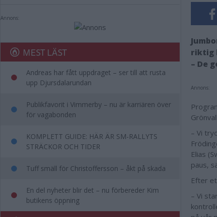
Annons:
Jumbon
MEST LÄST
riktig
– De g
Andreas har fått uppdraget – ser till att rusta
upp Djursdalarundan
Annons:
Publikfavorit i Vimmerby – nu är karriären över
Program
för vagabonden
Grönval
– Vi tr
KOMPLETT GUIDE: HÄR ÄR SM-RALLYTS
Fröding
STRÄCKOR OCH TIDER
Elias (S
paus, 
Tuff smäll för Christoffersson – åkt på skada
Efter e
En del nyheter blir det – nu förbereder Kim
– Vi sta
butikens öppning
kontroll