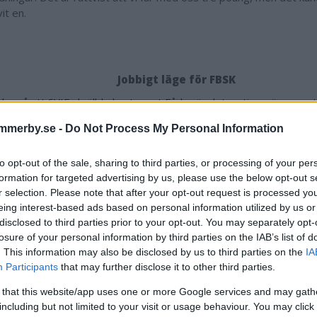
vit en.
Jobbigt läge för FBSK
ke på att SVIF skrällde borta mot Fårbo är det nu tio poäng upp ti
K.
mmerby.se -
Do Not Process My Personal Information
 det tungt, men det är 18 poäng kvar att spela om. Det är bara att
även om vi inte får med oss något, säger Urban Svensson.
to opt-out of the sale, sharing to third parties, or processing of your per
kade och tog däremot emot för Södra Vis överraskande vinst. Nu 
formation for targeted advertising by us, please use the below opt-out s
r selection. Please note that after your opt-out request is processed y
 från kval till fyran.
eing interest-based ads based on personal information utilized by us or
et minskar och vi lägger nu allt fokus på derbyt kommande helg. V
disclosed to third parties prior to your opt-out. You may separately opt-
men vi har ett ungt lag och då kan spelet gå i vågor.
losure of your personal information by third parties on the IAB’s list of
. This information may also be disclosed by us to third parties on the
IA
förtjänade alla beröm för kampen men Gustaf Johansson i kassen s
Participants
that may further disclose it to other third parties.
ingripanden. I VFF stack kvartetten Tobias Bertilsson, Ville Grönva
l och Viktor Björkegren ut.
 that this website/app uses one or more Google services and may gath
including but not limited to your visit or usage behaviour. You may click 
ns tabellen.