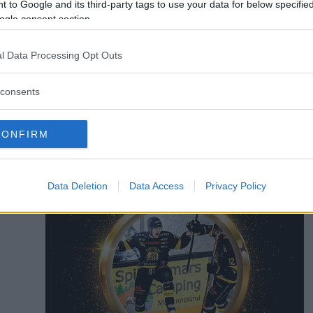
 to Google and its third-party tags to use your data for below specifi
ogle consent section.
Simon Henriksson
l Data Processing Opt Outs
simon.henriksson@dag
076 815 45 71
consents
CONFIRM
Data Deletion
Data Access
Privacy Policy