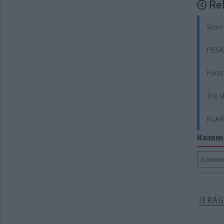
Rel
Stors
FBSK 
Forts
Tre 
KLART
Komm
Kommen