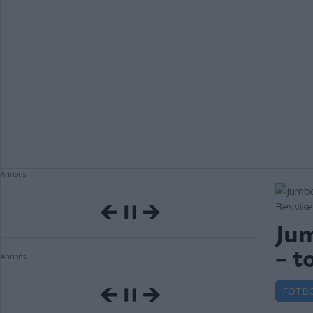
Annons:
Besvikel
Jum
– t
Annons:
FOTB