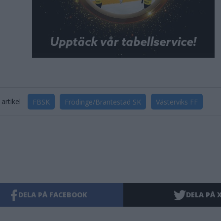
artikel
FBSK
Frödinge/Brantestad SK
Västerviks FF
DELA PÅ FACEBOOK
DELA PÅ 