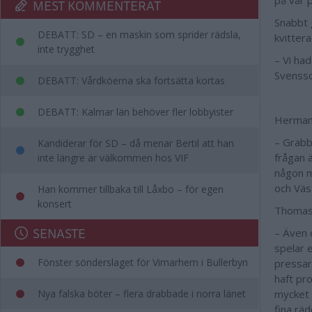
på vår p
MEST KOMMENTERAT
Snabbt 
DEBATT: SD – en maskin som sprider rädsla,
kvittera
inte trygghet
– Vi ha
Svensso
DEBATT: Vårdköerna ska fortsätta kortas
DEBATT: Kalmar län behöver fler lobbyister
Herman 
– Grabb
Kandiderar för SD – då menar Bertil att han
frågan 
inte längre är välkommen hos VIF
någon me
och Väs
Han kommer tillbaka till Låxbo – för egen
konsert
Thomas 
SENASTE
– Även 
spelar 
Fönster sönderslaget för Vimarhem i Bullerbyn
pressar 
haft pro
Nya falska böter – flera drabbade i norra länet
mycket s
fina räd