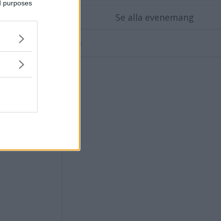
ed purposes
etens"
Se alla evenemang
Annons: