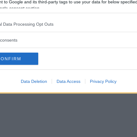
 to Google and its third-party tags to use your data for below specifi
änarduon: "Spännande komp
ogle consent section.
l Data Processing Opt Outs
OLL
27 november 2025 20.00
consents
CONFIRM
Data Deletion
Data Access
Privacy Policy