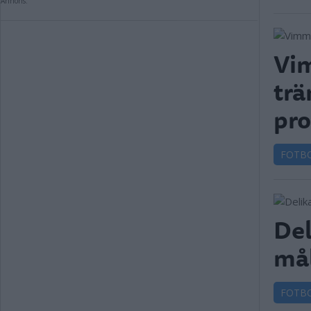
Annons:
Vim
trä
pro
FOTB
Del
mål
FOTB