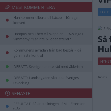
MEST KOMMENTERAT
FOTB
Han kommer tillbaka till Låxbo – för egen
konsert
Hampus och Theo vill skapa en EPA-slinga i
Så 
Vimmerby: "Lär inte bli odebatterat"
Hul
Kommunens avrådan från bad består – då
görs nästa kontroll
NYHE
DEBATT: Sverige har inte råd med ålderism
DEBATT: Landsbygden ska leda Sveriges
Annons:
utveckling
SENASTE
RESULTAT: Så är ställningen i SM – Fransson
tvåa