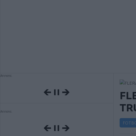
Annons:
FL
TR
Annons:
FOTB