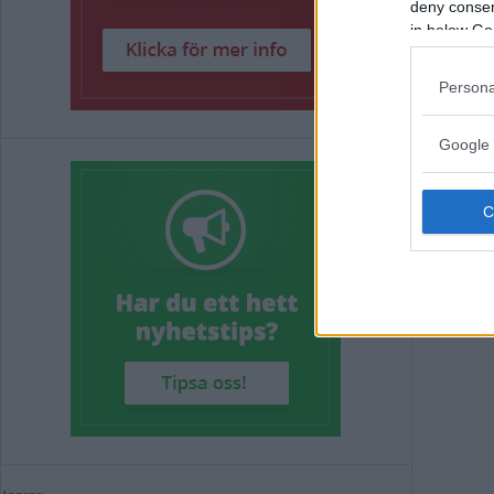
deny consent
tr
in below Go
Persona
FOTB
Google 
Annons: