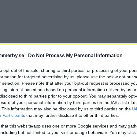
mmerby.se -
Do Not Process My Personal Information
er blir heltidsanställd i VIF:
to opt-out of the sale, sharing to third parties, or processing of your per
formation for targeted advertising by us, please use the below opt-out s
ttetacksam för möjligheten"
r selection. Please note that after your opt-out request is processed y
eing interest-based ads based on personal information utilized by us or
disclosed to third parties prior to your opt-out. You may separately opt-
losure of your personal information by third parties on the IAB’s list of
OLL
09 december 2025 17.30
. This information may also be disclosed by us to third parties on the
IA
Participants
that may further disclose it to other third parties.
 that this website/app uses one or more Google services and may gath
merby IF bekräftar nya
including but not limited to your visit or usage behaviour. You may click 