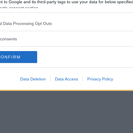
 to Google and its third-party tags to use your data for below specifi
t ramlar bara på"
ogle consent section.
l Data Processing Opt Outs
BANDY
20 december 2024 21.18
consents
CONFIRM
Data Deletion
Data Access
Privacy Policy