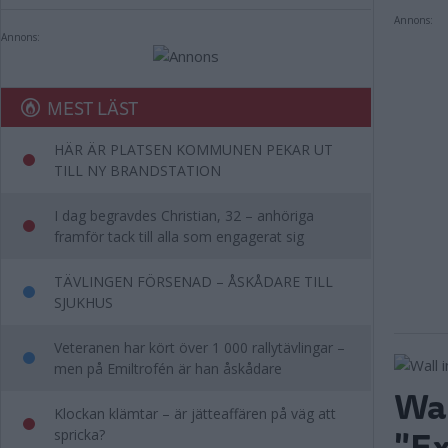
Annons:
Annons:
MEST LÄST
HÄR ÄR PLATSEN KOMMUNEN PEKAR UT
TILL NY BRANDSTATION
I dag begravdes Christian, 32 – anhöriga
framför tack till alla som engagerat sig
TÄVLINGEN FÖRSENAD – ÅSKÅDARE TILL
SJUKHUS
Veteranen har kört över 1 000 rallytävlingar –
men på Emiltrofén är han åskådare
Wal
Klockan klämtar – är jätteaffären på väg att
"E
spricka?