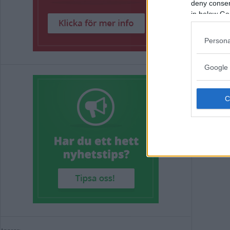
deny consent
"De
in below Go
Persona
INNE
Google 
Annons: