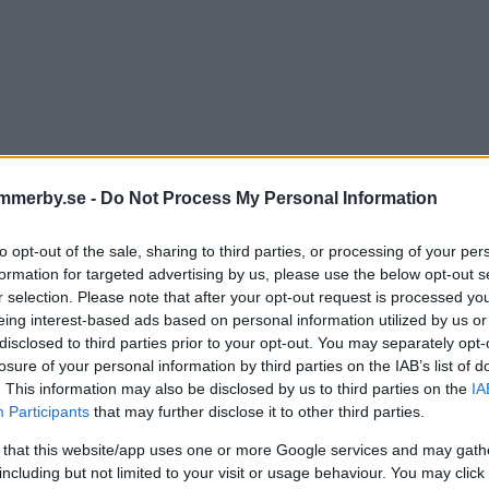
mmerby.se -
Do Not Process My Personal Information
g frånvarolista i VIBK – de s
to opt-out of the sale, sharing to third parties, or processing of your per
formation for targeted advertising by us, please use the below opt-out s
tiga toppmatchen
r selection. Please note that after your opt-out request is processed y
eing interest-based ads based on personal information utilized by us or
disclosed to third parties prior to your opt-out. You may separately opt-
losure of your personal information by third parties on the IAB’s list of
BANDY
06 februari 2025 15.15
. This information may also be disclosed by us to third parties on the
IA
Participants
that may further disclose it to other third parties.
 that this website/app uses one or more Google services and may gath
ig väckarklocka satte igång
including but not limited to your visit or usage behaviour. You may click 