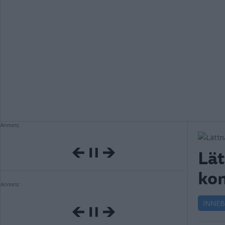
Annons:
Lät
kon
Annons:
INNE