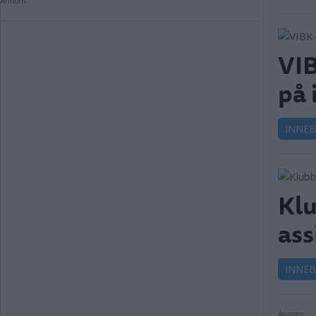
Annons:
VIB
på 
INNE
Klu
ass
INNE
Annons: