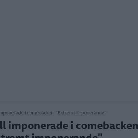
l imponerade i comebacken
xtremt imponerande"