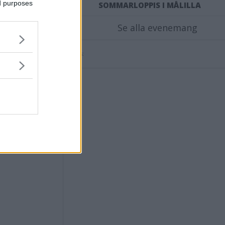
ed purposes
SOMMARLOPPIS I MÅLILLA
Se alla evenemang
Annons: