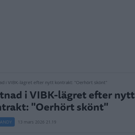
tnad i VIBK-lägret efter nytt
trakt: "Oerhört skönt"
BANDY
13 mars 2026 21.19