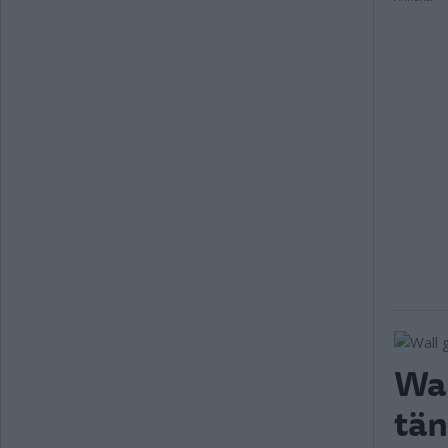
Wal
tän