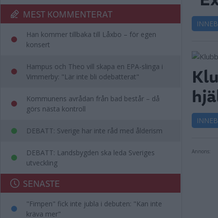
MEST KOMMENTERAT
INNE
Han kommer tillbaka till Låxbo – för egen
konsert
Hampus och Theo vill skapa en EPA-slinga i
Klu
Vimmerby: "Lär inte bli odebatterat"
hjä
Kommunens avrådan från bad består – då
görs nästa kontroll
INNE
DEBATT: Sverige har inte råd med ålderism
DEBATT: Landsbygden ska leda Sveriges
Annons:
utveckling
SENASTE
"Fimpen" fick inte jubla i debuten: "Kan inte
kräva mer"