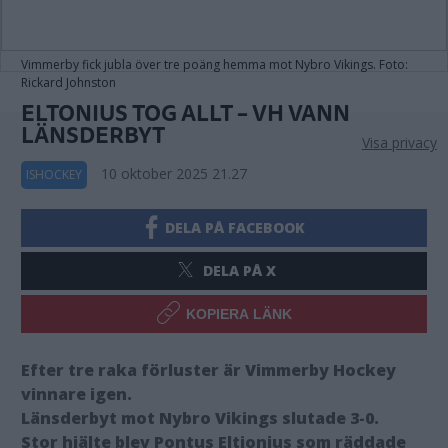
Vimmerby fick jubla över tre poäng hemma mot Nybro Vikings. Foto:
Rickard Johnston
ELTONIUS TOG ALLT – VH VANN
LÄNSDERBYT
Visa privacy
10 oktober 2025 21.27
ISHOCKEY
DELA PÅ FACEBOOK
DELA PÅ X
KOPIERA LÄNK
Efter tre raka förluster är Vimmerby Hockey
vinnare igen.
Länsderbyt mot Nybro Vikings slutade 3-0.
Stor hjälte blev Pontus Eltionius som räddade