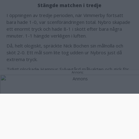
Stängde matchen i tredje
I öppningen av tredje perioden, när Vimmerby fortsatt
bara hade 1-0, var scenförändringen total. Nybro skapade
ett enormt tryck och hade 8-1 i skott efter bara några
minuter. 1-1 hängde verkligen i luften.
Då, helt ologiskt, spräckte Nick Bochen sin målnolla och
sköt 2-0. Ett mål som lite tog udden ur Nybros just då
extrema tryck.
Tidigt plockade Hampus Sylvegård målvakten och gick för
Annons:
en reducering, men Vimmerby kunde sätta 3-0 i tom bur
genom William Alftberg och helt stänga matchen med
sekunder kvar.
Pontus Eltonius var ett monster och räddade allt.
Vimmerby lämnade tack vare första hemmasegern
jumboplatsen i Hockeyallsvenskan och är nu uppe på säker
mark i serien.
Mycket mer om matchen inom kort.