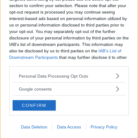
section to confirm your selection. Please note that after your
opt-out request is processed you may continue seeing
interest-based ads based on personal information utilized by
us or personal information disclosed to third parties prior to
your opt-out. You may separately opt-out of the further
disclosure of your personal information by third parties on the
IAB’s list of downstream participants. This information may
also be disclosed by us to third parties on the
IAB’s List of
Downstream Participants
that may further disclose it to other
third parties.
Please note that this website/app uses one or more Google
Personal Data Processing Opt Outs
services and may gather and store information including but
not limited to your visit or usage behaviour. You may click to
Google consents
grant or deny consent to Google and its third-party tags to
use your data for below specified purposes in below Google
CONFIRM
consent section.
Data Deletion
Data Access
Privacy Policy