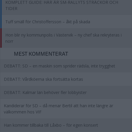
KOMPLETT GUIDE: HÄR ÄR SM-RALLYTS STRÄCKOR OCH
TIDER
Tuff smäll för Christoffersson – åkt på skada
Hon blir ny kommunpolis i Västervik – ny chef ska rekryteras i
norr
MEST KOMMENTERAT
DEBATT: SD – en maskin som sprider rädsla, inte trygghet
DEBATT: Vårdköerna ska fortsätta kortas
DEBATT: Kalmar län behöver fler lobbyister
Kandiderar för SD – då menar Bertil att han inte längre är
välkommen hos VIF
Han kommer tillbaka till Låxbo – för egen konsert