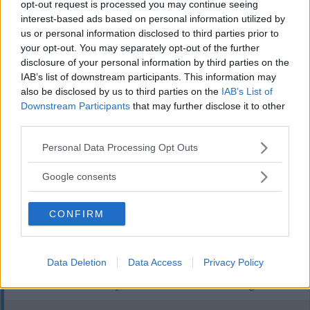
opt-out request is processed you may continue seeing
SENASTE
interest-based ads based on personal information utilized by
us or personal information disclosed to third parties prior to
DEBATT: Jämlik vård kräver att vi vågar lämna ett föråldrat
your opt-out. You may separately opt-out of the further
system
disclosure of your personal information by third parties on the
IAB’s list of downstream participants. This information may
KLART: HAN FÖRSTÄRKER VÄSTERVIK INFÖR SLUTSPELET
also be disclosed by us to third parties on the
IAB’s List of
Downstream Participants
that may further disclose it to other
Fönster sönderslaget för Vimarhem i Bullerbyn
third parties.
Please note that this website/app uses one or more Google
Personal Data Processing Opt Outs
Nya falska böter – flera drabbade i norra länet
services and may gather and store information including but
not limited to your visit or usage behaviour. You may click to
Google consents
DEBATT: Gärna fler miljardärer – men inte på andras bekostnad
grant or deny consent to Google and its third-party tags to
use your data for below specified purposes in below Google
MEST LÄST
CONFIRM
consent section.
Andreas har fått uppdraget – ser till att rusta upp
Djursdalarundan
Data Deletion
Data Access
Privacy Policy
Publikfavorit i Vimmerby – nu är karriären över för vagabonden