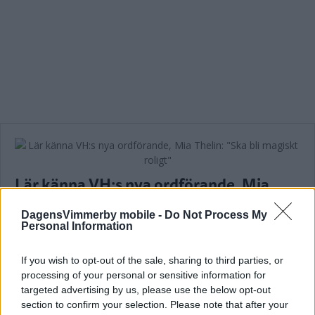
Lär känna VH:s nya ordförande, Mia
Thelin: "Ska bli magiskt roligt"
DagensVimmerby mobile -
Do Not Process My
ISHOCKEY
27 maj 2025 10.00
Personal Information
If you wish to opt-out of the sale, sharing to third parties, or
processing of your personal or sensitive information for
Läs in fler nyheter
targeted advertising by us, please use the below opt-out
section to confirm your selection. Please note that after your