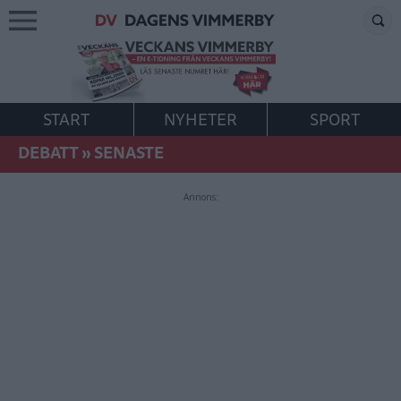
START
NYHETER
SPORT
DEBATT
»
SENASTE
Annons: