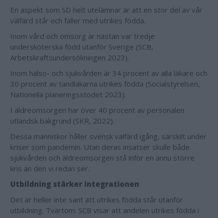
En aspekt som SD helt utelämnar är att en stor del av vår
välfärd står och faller med utrikes födda.
Inom vård och omsorg är nästan var tredje
undersköterska född utanför Sverige (SCB,
Arbetskraftsundersökningen 2023).
Inom hälso- och sjukvården är 34 procent av alla läkare och
30 procent av tandläkarna utrikes födda (Socialstyrelsen,
Nationella planeringsstödet 2023).
I äldreomsorgen har över 40 procent av personalen
utländsk bakgrund (SKR, 2022).
Dessa människor håller svensk välfärd igång, särskilt under
kriser som pandemin. Utan deras insatser skulle både
sjukvården och äldreomsorgen stå inför en ännu större
kris än den vi redan ser.
Utbildning stärker integrationen
Det är heller inte sant att utrikes födda står utanför
utbildning. Tvärtom. SCB visar att andelen utrikes födda i