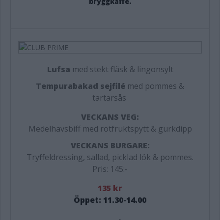
bryggkaffe.
Lufsa
med stekt fläsk & lingonsylt
Tempurabakad sejfilé
med pommes &
tartarsås
VECKANS VEG:
Medelhavsbiff med rotfruktspytt & gurkdipp
VECKANS BURGARE:
Tryffeldressing, sallad, picklad lök & pommes.
Pris: 145:-
135 kr
Öppet: 11.30-14.00