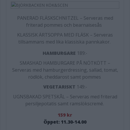
PANERAD FLÄSKSCHNITZEL – Serveras med
friterad pommes och bearnaisesås
KLASSISK ÄRTSOPPA MED FLÄSK – Serveras
tillsammans med lika klassiska pannkakor.
HAMBURGARE
189:-
SMASHAD HAMBURGARE PÅ NÖTKÖTT –
Serveras med hamburgerdressing, sallad, tomat,
rödlök, cheddarost samt pommes
VEGETARISKT
149:-
UGNSBAKAD SPETSKÅL – Serveras med friterad
persiljepotatis samt ramslökscremé.
159 kr
Öppet: 11.30-14.00