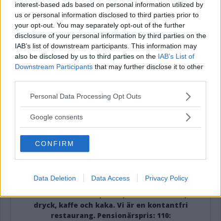
Sesampanerad lax serveras med romcrème,
interest-based ads based on personal information utilized by
us or personal information disclosed to third parties prior to
citron samt kokt potatis
your opt-out. You may separately opt-out of the further
Veckans vegetariska:
disclosure of your personal information by third parties on the
IAB’s list of downstream participants. This information may
Grönsaksquesadillas serveras med
also be disclosed by us to third parties on the
IAB’s List of
avokadocrème
Downstream Participants
that may further disclose it to other
Veckans pasta:
third parties.
Pasta med kyckling i senap & dragonsås toppas
Please note that this website/app uses one or more Google
Personal Data Processing Opt Outs
med parmesan
services and may gather and store information including but
not limited to your visit or usage behaviour. You may click to
Veckans Sallad:
Google consents
grant or deny consent to Google and its third-party tags to
Matvetesallad med räkor & ägg serveras med
use your data for below specified purposes in below Google
citrondressing
CONFIRM
consent section.
145 kr
Öppet: 11.30-14.00
Data Deletion
Data Access
Privacy Policy
Inkl. salladsbuffé, smör, hembakat bröd,
dryck, kaffe och kaka. Vi är en kontantfri
restaurang. Pensionärspris: 110: