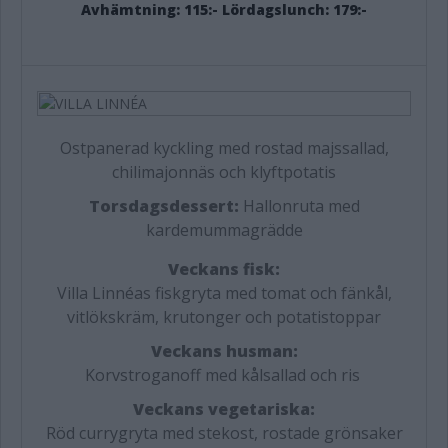
Avhämtning: 115:- Lördagslunch: 179:-
Ostpanerad kyckling med rostad majssallad,
chilimajonnäs och klyftpotatis
Torsdagsdessert:
Hallonruta med
kardemummagrädde
Veckans fisk:
Villa Linnéas fiskgryta med tomat och fänkål,
vitlökskräm, krutonger och potatistoppar
Veckans husman:
Korvstroganoff med kålsallad och ris
Veckans vegetariska:
Röd currygryta med stekost, rostade grönsaker