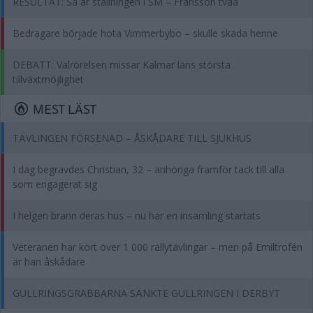
RESULTAT: Så är ställningen i SM – Fransson tvåa
Bedragare började hota Vimmerbybo – skulle skada henne
DEBATT: Valrörelsen missar Kalmar läns största
tillväxtmöjlighet
MEST LÄST
TÄVLINGEN FÖRSENAD – ÅSKÅDARE TILL SJUKHUS
I dag begravdes Christian, 32 – anhöriga framför tack till alla
som engagerat sig
I helgen brann deras hus – nu har en insamling startats
Veteranen har kört över 1 000 rallytävlingar – men på Emiltrofén
är han åskådare
GULLRINGSGRABBARNA SÄNKTE GULLRINGEN I DERBYT