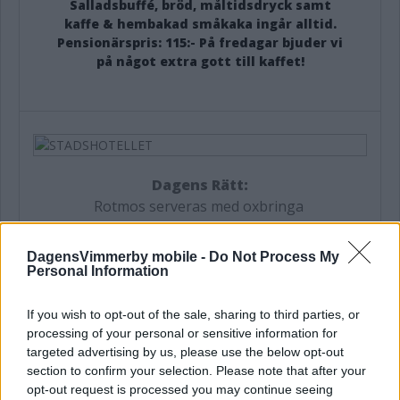
Salladsbuffé, bröd, måltidsdryck samt
kaffe & hembakad småkaka ingår alltid.
Pensionärspris: 115:- På fredagar bjuder vi
på något extra gott till kaffet!
Dagens Rätt:
Rotmos serveras med oxbringa
Dagens Fisk:
Ugnstekt lax med färskost/dill och räkor,
DagensVimmerby mobile -
Do Not Process My
Personal Information
vitvinssås, citron samt kokt potatis
Dagens Rätt:
If you wish to opt-out of the sale, sharing to third parties, or
processing of your personal or sensitive information for
Parmesanspanerad kyckling serveras med
targeted advertising by us, please use the below opt-out
tomatsås samt vitkålsgratäng
section to confirm your selection. Please note that after your
Dagens Fisk:
opt-out request is processed you may continue seeing