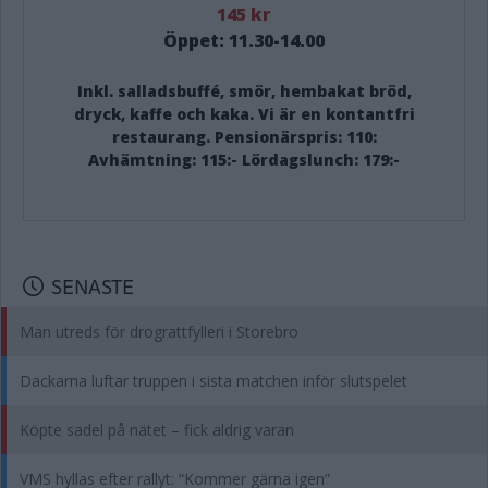
145 kr
Öppet: 11.30-14.00
Inkl. salladsbuffé, smör, hembakat bröd,
dryck, kaffe och kaka. Vi är en kontantfri
restaurang. Pensionärspris: 110:
Avhämtning: 115:- Lördagslunch: 179:-
SENASTE
Man utreds för drograttfylleri i Storebro
Dackarna luftar truppen i sista matchen inför slutspelet
Köpte sadel på nätet – fick aldrig varan
VMS hyllas efter rallyt: “Kommer gärna igen”