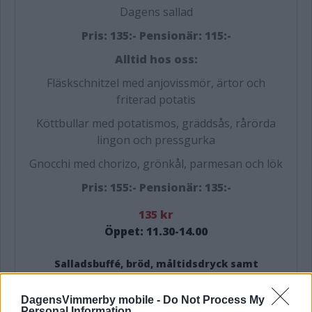
Dagens sallad
Pris: 135:- Pensionär: 115:-
Alltid hos oss:
Fläskschnitzel med anjovissmör, ärtor och
friterad potatis
Köttbullar med potatismos, gräddsås, rårörda
lingon och pressgurka
Gnocchi med chorizo, grönkål, parmesan och lök
Pris: 155:- Pensionär: 135:-
135 kr
Öppet: 11.30-14.00
Salladsbuffé, bröd, måltidsdryck samt
kaffe & hembakad småkaka ingår alltid.
Pensionärspris: 115:- På fredagar bjuder vi
DagensVimmerby mobile -
Do Not Process My
på något extra gott till kaffet!
Personal Information