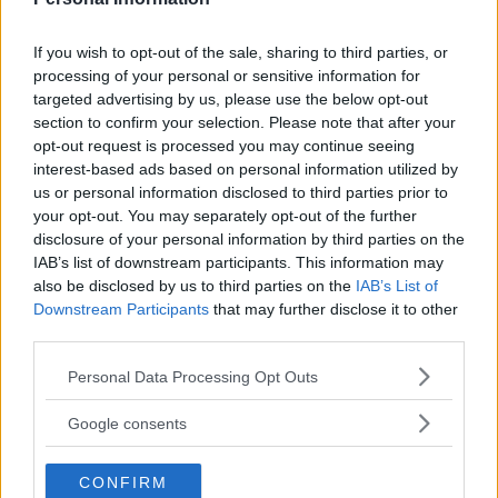
If you wish to opt-out of the sale, sharing to third parties, or
processing of your personal or sensitive information for
targeted advertising by us, please use the below opt-out
section to confirm your selection. Please note that after your
FREDAGSBUFFÉ
opt-out request is processed you may continue seeing
interest-based ads based on personal information utilized by
I sedvanlig ordning dukar vi fram den stora
us or personal information disclosed to third parties prior to
fredagsbuffén. Här finner ni allt från olika
your opt-out. You may separately opt-out of the further
kötträtter, potatis, sallader och vegetariska
disclosure of your personal information by third parties on the
alternativ. Ingår Sallad, hembakat bröd,
IAB’s list of downstream participants. This information may
also be disclosed by us to third parties on the
IAB’s List of
måltidsdryck, kaffe och såklart fredagsbakelse.
Downstream Participants
that may further disclose it to other
Sätt lite extra Guldkant på fredagen!
third parties.
139 kr
Please note that this website/app uses one or more Google
Personal Data Processing Opt Outs
services and may gather and store information including but
not limited to your visit or usage behaviour. You may click to
Google consents
grant or deny consent to Google and its third-party tags to
use your data for below specified purposes in below Google
CONFIRM
consent section.