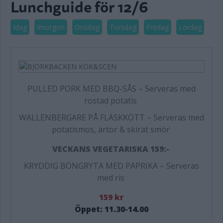
Lunchguide för 12/6
Idag
Imorgon
Onsdag
Torsdag
Fredag
Lördag
PULLED PORK MED BBQ-SÅS
–
Serveras med
rostad potatis
WALLENBERGARE PÅ FLÄSKKÖTT – Serveras med
potatismos, ärtor & skirat smör
VECKANS VEGETARISKA 159:-
KRYDDIG BÖNGRYTA MED PAPRIKA
–
Serveras
med ris
159 kr
Öppet: 11.30-14.00