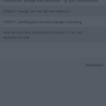
Kommunens avrådan från bad består – då görs nästa kontroll
DEBATT: Sverige har inte råd med ålderism
DEBATT: Landsbygden ska leda Sveriges utveckling
HÄR ÄR PLATSEN KOMMUNEN PEKAR UT TILL NY
BRANDSTATION
Visa privacy