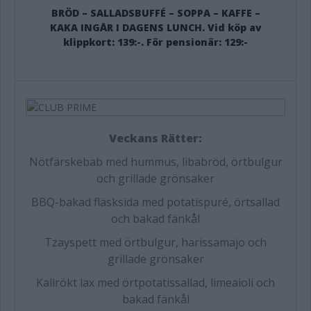
BRÖD – SALLADSBUFFÉ – SOPPA – KAFFE –
KAKA INGÅR I DAGENS LUNCH. Vid köp av
klippkort: 139:-. För pensionär: 129:-
Veckans Rätter:
Nötfärskebab med hummus, libabröd, örtbulgur
och grillade grönsaker
BBQ-bakad fläsksida med potatispuré, örtsallad
och bakad fänkål
Tzayspett med örtbulgur, harissamajo och
grillade grönsaker
Kallrökt lax med örtpotatissallad, limeaioli och
bakad fänkål