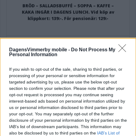
BRÖD – SALLADSBUFFÉ – SOPPA – KAFFE –
KAKA INGÅR I DAGENS LUNCH. Vid köp av
klippkort: 139:-. För pensionär: 129:-
DagensVimmerby mobile -
Do Not Process My
Personal Information
Dagens Rätt:
Småländska isterband serveras med dillstuvad
If you wish to opt-out of the sale, sharing to third parties, or
potatis samt rödbetor
processing of your personal or sensitive information for
targeted advertising by us, please use the below opt-out
Dagens Fisk:
section to confirm your selection. Please note that after your
Ångad sej serveras med rökt lax serveras med
opt-out request is processed you may continue seeing
hummersås samt kokt potatis
interest-based ads based on personal information utilized by
us or personal information disclosed to third parties prior to
Veckans Vegetariska:
Halloumi med fransk
your opt-out. You may separately opt-out of the further
potatissallad
disclosure of your personal information by third parties on the
IAB’s list of downstream participants. This information may
Veckans Pasta:
Strimlad biff med smak av tryffel
also be disclosed by us to third parties on the
IAB’s List of