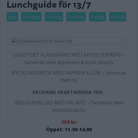
Lunchguide för 13/7
Idag
Imorgon
Onsdag
Torsdag
Fredag
Lördag
UGNSTEKT FLÄSKKARRÉ MED ÄPPELCIDERSÅS
–
Serveras med äppelmos & kokt potatis
KYCKLINGGRYTA MED PAPRIKA & LÖK
–
Serveras
med ris
VECKANS VEGETARISKA 159:-
BULGURSALLAD MED FALAFEL
–
Serveras med
morotstzatziki
159 kr
Öppet: 11.30-14.00