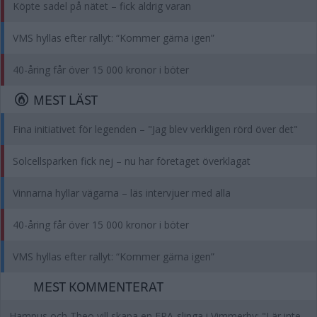
Köpte sadel på nätet – fick aldrig varan
VMS hyllas efter rallyt: “Kommer gärna igen”
40-åring får över 15 000 kronor i böter
MEST LÄST
Fina initiativet för legenden – "Jag blev verkligen rörd över det"
Solcellsparken fick nej – nu har företaget överklagat
Vinnarna hyllar vägarna – läs intervjuer med alla
40-åring får över 15 000 kronor i böter
VMS hyllas efter rallyt: “Kommer gärna igen”
MEST KOMMENTERAT
Hampus och Theo vill skapa en EPA-slinga i Vimmerby: "Lär inte