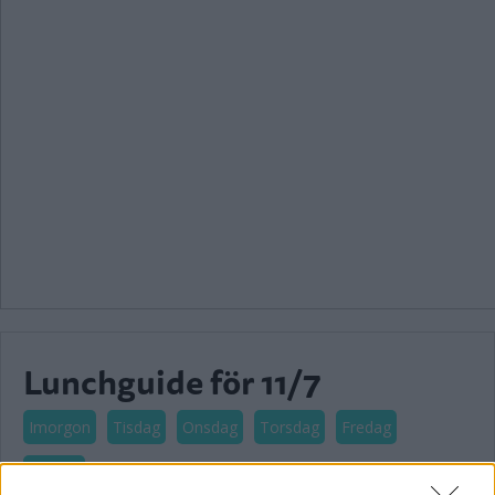
Lunchguide för 11/7
Imorgon
Tisdag
Onsdag
Torsdag
Fredag
Lördag