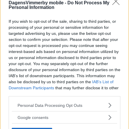
DagensVimmerby mobile -
Do Not Process My
Personal Information
SENASTE
If you wish to opt-out of the sale, sharing to third parties, or
processing of your personal or sensitive information for
targeted advertising by us, please use the below opt-out
Fina initiativet för legenden – "Jag blev verkligen rörd över det"
section to confirm your selection. Please note that after your
opt-out request is processed you may continue seeing
DEBATT: Trygghet är den viktigaste jämställdhetsfrågan
interest-based ads based on personal information utilized by
us or personal information disclosed to third parties prior to
Solcellsparken fick nej – nu har företaget överklagat
your opt-out. You may separately opt-out of the further
disclosure of your personal information by third parties on the
Hade anabola steroider i köksskåpet – man från Vimmerby
IAB’s list of downstream participants. This information may
åtalas
also be disclosed by us to third parties on the
IAB’s List of
Downstream Participants
that may further disclose it to other
Tuna vann extrem målfest i Målilla – dramatiken ökar
third parties.
MEST LÄST
Please note that this website/app uses one or more Google
Personal Data Processing Opt Outs
services and may gather and store information including but
not limited to your visit or usage behaviour. You may click to
Lugnande besked efter dagens olycka i Rally-SM
Google consents
grant or deny consent to Google and its third-party tags to
use your data for below specified purposes in below Google