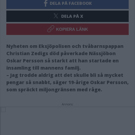
DELA PÅ FACEBOOK
DELA PÅ X
KOPIERA LÄNK
Nyheten om Eksjöpolisen och tvåbarnspappan
Christian Zedigs död påverkade Nässjöbon
Oskar Persson så starkt att han startade en
insamling till mannens familj.
– Jag trodde aldrig att det skulle bli så mycket
pengar så snabbt, säger 19-årige Oskar Persson,
som spräckt miljongränsen med råge.
Annons: