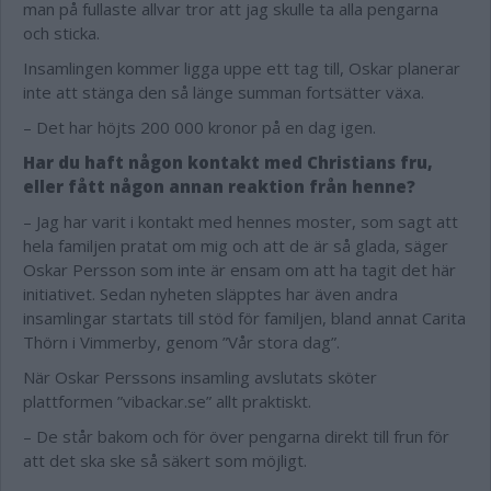
man på fullaste allvar tror att jag skulle ta alla pengarna
och sticka.
Insamlingen kommer ligga uppe ett tag till, Oskar planerar
inte att stänga den så länge summan fortsätter växa.
– Det har höjts 200 000 kronor på en dag igen.
Har du haft någon kontakt med Christians fru,
eller fått någon annan reaktion från henne?
– Jag har varit i kontakt med hennes moster, som sagt att
hela familjen pratat om mig och att de är så glada, säger
Oskar Persson som inte är ensam om att ha tagit det här
initiativet. Sedan nyheten släpptes har även andra
insamlingar startats till stöd för familjen, bland annat Carita
Thörn i Vimmerby, genom ”Vår stora dag”.
När Oskar Perssons insamling avslutats sköter
plattformen ”vibackar.se” allt praktiskt.
– De står bakom och för över pengarna direkt till frun för
att det ska ske så säkert som möjligt.