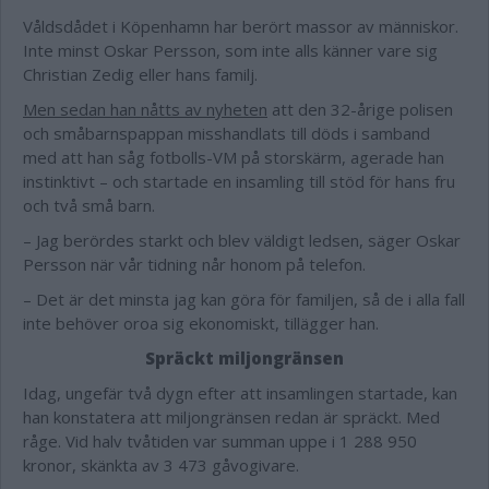
Våldsdådet i Köpenhamn har berört massor av människor.
Inte minst Oskar Persson, som inte alls känner vare sig
Christian Zedig eller hans familj.
Men sedan han nåtts av nyheten
att den 32-årige polisen
och småbarnspappan misshandlats till döds i samband
med att han såg
fotbolls-VM på storskärm
, agerade han
instinktivt – och startade en insamling till stöd för hans fru
och två små barn.
– Jag berördes starkt och blev väldigt ledsen, säger Oskar
Persson när vår tidning når honom på telefon.
– Det är det minsta jag kan göra för familjen, så de i alla fall
inte behöver oroa sig ekonomiskt, tillägger han.
Spräckt miljongränsen
Idag, ungefär två dygn efter att insamlingen startade, kan
han konstatera att miljongränsen redan är spräckt. Med
råge. Vid halv tvåtiden var summan uppe i 1 288 950
kronor, skänkta av 3 473 gåvogivare.