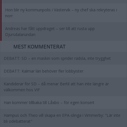
Hon blir ny kommunpolis i Västervik – ny chef ska rekryteras i
norr
Andreas har fått uppdraget – ser till att rusta upp
Djursdalarundan
MEST KOMMENTERAT
DEBATT: SD – en maskin som sprider rädsla, inte trygghet
DEBATT: Kalmar län behöver fler lobbyister
Kandiderar för SD – då menar Bertil att han inte längre är
välkommen hos VIF
Han kommer tillbaka till Låxbo – för egen konsert
Hampus och Theo vill skapa en EPA-slinga i Vimmerby: "Lär inte
bli odebatterat"