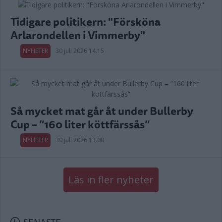
Tidigare politikern: "Försköna
Arlarondellen i Vimmerby"
NYHETER
30 juli 2026 14.15
Så mycket mat går åt under Bullerby
Cup – ”160 liter köttfärssås”
NYHETER
30 juli 2026 13.00
Läs in fler nyheter
SENASTE