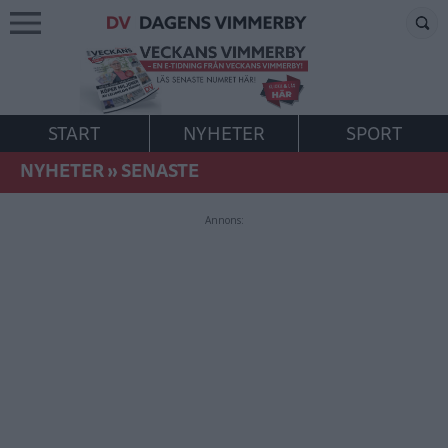
START
NYHETER
SPORT
NYHETER
»
SENASTE
Annons: