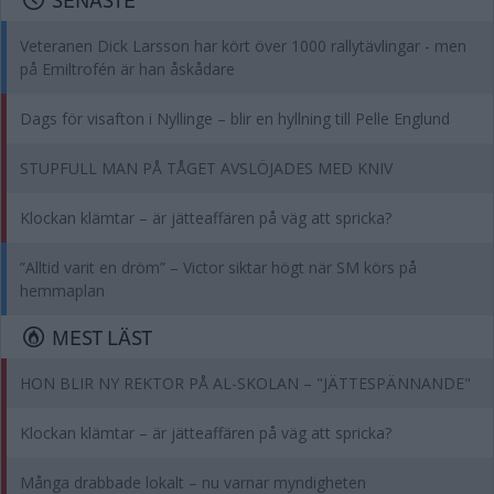
Veteranen Dick Larsson har kört över 1000 rallytävlingar - men
på Emiltrofén är han åskådare
Dags för visafton i Nyllinge – blir en hyllning till Pelle Englund
STUPFULL MAN PÅ TÅGET AVSLÖJADES MED KNIV
Klockan klämtar – är jätteaffären på väg att spricka?
”Alltid varit en dröm” – Victor siktar högt när SM körs på
hemmaplan
MEST LÄST
HON BLIR NY REKTOR PÅ AL-SKOLAN – "JÄTTESPÄNNANDE"
Klockan klämtar – är jätteaffären på väg att spricka?
Många drabbade lokalt – nu varnar myndigheten