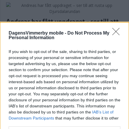
Andreas har fått uppdraget – ser till att
rusta upp Djursdalarundan
DagensVimmerby mobile -
Do Not Process My
Personal Information
NYHETER
05 augusti 2026 18.00
If you wish to opt-out of the sale, sharing to third parties, or
processing of your personal or sensitive information for
targeted advertising by us, please use the below opt-out
section to confirm your selection. Please note that after your
Fler än 5 000 skarvar kvar att skjuta –
opt-out request is processed you may continue seeing
nu jagar jägarna fler jägare
interest-based ads based on personal information utilized by
us or personal information disclosed to third parties prior to
NYHETER
05 augusti 2026 10.00
your opt-out. You may separately opt-out of the further
disclosure of your personal information by third parties on the
IAB’s list of downstream participants. This information may
Annons:
also be disclosed by us to third parties on the
IAB’s List of
Downstream Participants
that may further disclose it to other
third parties.