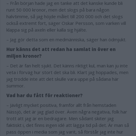
– Från början hade jag en tanke att det kanske kunde bli
runt 50 000 kronor, men det slogs på bara någon
halvtimme, så jag höjde målet till 200 000 och det slogs
också extremt fort, säger Oskar Persson, som varken vill
klappa sig på axeln eller kalla sig hjälte.
– Jag gör detta som en medmänniska, säger han ödmjukt.
Hur känns det att redan ha samlat in över en
miljon kronor?
– Det är fan helt sjukt. Det känns riktigt kul, man kan ju inte
veta i förväg hur stort det ska bli. Klart jag hoppades, men
jag trodde inte att det skulle vara uppe på sådana här
summor.
Vad har du fått för reaktioner?
– Jävligt mycket positiva, framför allt från hemstaden
Nässjö, det är jag glad över. Även några negativa, folk har
trott att jag är en bedragare. Men sådant skiter jag
faktiskt i, det finns ingen idé att lägga tid på det. Är man så
pass öppen i media som jag varit, så förstår jag inte hur