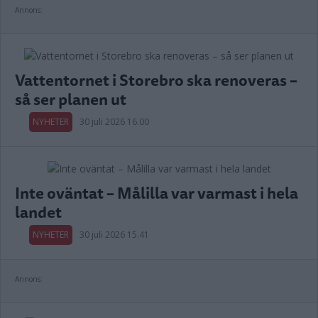
Annons:
Vattentornet i Storebro ska renoveras –
så ser planen ut
NYHETER
30 juli 2026 16.00
Inte oväntat – Målilla var varmast i hela
landet
NYHETER
30 juli 2026 15.41
Annons: