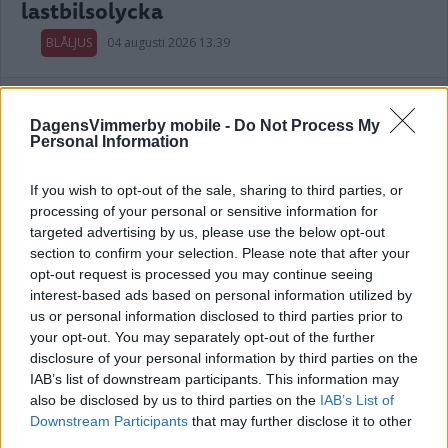
lastbilsolycka
BLÅLJUS
04 augusti 2026 13.39
Annons:
DagensVimmerby mobile -
Do Not Process My
Personal Information
If you wish to opt-out of the sale, sharing to third parties, or
processing of your personal or sensitive information for
Äldre man blåste positivt – misstänks
targeted advertising by us, please use the below opt-out
för brott
section to confirm your selection. Please note that after your
opt-out request is processed you may continue seeing
BLÅLJUS
04 augusti 2026 11.00
interest-based ads based on personal information utilized by
us or personal information disclosed to third parties prior to
your opt-out. You may separately opt-out of the further
disclosure of your personal information by third parties on the
Otäck olycka på E22 – så är läget med
IAB’s list of downstream participants. This information may
also be disclosed by us to third parties on the
IAB’s List of
skadade mannen
Downstream Participants
that may further disclose it to other
BLÅLJUS
03 augusti 2026 11.35
third parties.