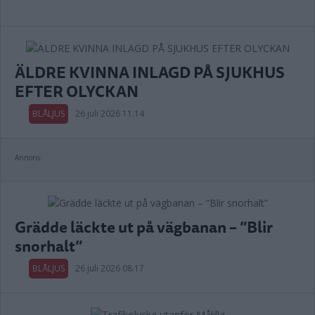
ÄLDRE KVINNA INLAGD PÅ SJUKHUS
EFTER OLYCKAN
BLÅLJUS
26 juli 2026 11.14
Annons:
Grädde läckte ut på vägbanan – ”Blir
snorhalt”
BLÅLJUS
26 juli 2026 08.17