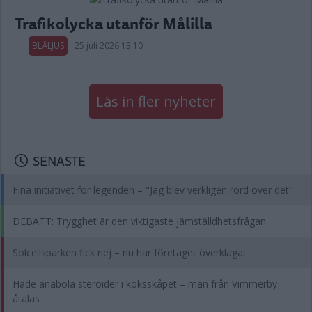
Trafikolycka utanför Målilla
BLÅLJUS
25 juli 2026 13.10
Läs in fler nyheter
SENASTE
Fina initiativet för legenden – "Jag blev verkligen rörd över det"
DEBATT: Trygghet är den viktigaste jämställdhetsfrågan
Solcellsparken fick nej – nu har företaget överklagat
Hade anabola steroider i köksskåpet – man från Vimmerby
åtalas