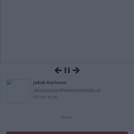
Jakob Karlsson
jakob.karlsson@dagensvimmerby.se
073 501 41 26
Annons: