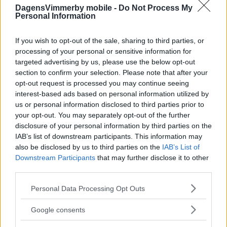
DagensVimmerby mobile -
Do Not Process My
Personal Information
Sista provtagningen gjord – så är läget i
kommunens sjöar
If you wish to opt-out of the sale, sharing to third parties, or
processing of your personal or sensitive information for
NYHETER
07 augusti 2026 07.03
targeted advertising by us, please use the below opt-out
section to confirm your selection. Please note that after your
opt-out request is processed you may continue seeing
interest-based ads based on personal information utilized by
Annons:
us or personal information disclosed to third parties prior to
your opt-out. You may separately opt-out of the further
disclosure of your personal information by third parties on the
IAB’s list of downstream participants. This information may
also be disclosed by us to third parties on the
IAB’s List of
Många drabbade lokalt – nu varnar
Downstream Participants
that may further disclose it to other
myndigheten
third parties.
NYHETER
06 augusti 2026 15.13
Please note that this website/app uses one or more Google
Personal Data Processing Opt Outs
services and may gather and store information including but
not limited to your visit or usage behaviour. You may click to
Google consents
grant or deny consent to Google and its third-party tags to