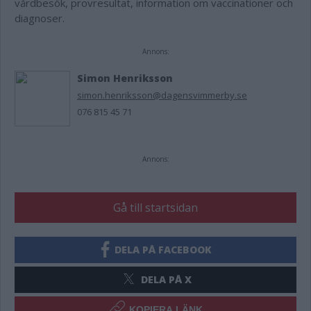
vårdbesök, provresultat, information om vaccinationer och
diagnoser.
Annons:
Simon Henriksson
simon.henriksson@dagensvimmerby.se
076 815 45 71
Annons:
Gå till startsidan
DELA PÅ FACEBOOK
DELA PÅ X
KOPIERA LÄNK