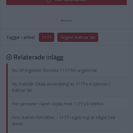
Annons:
Taggar i artikel
1177
Region Kalmar län
Relaterade inlägg
Nu vill regionen förenkla 1177 för ungdomar
Ny statistik: Ökad användning av 1177:s e-tjänster i
Kalmar län
Fler personer i länet nöjda med 1177 på telefon
Fina starten fortsätter – 1177 i egen regi är något helt
annat