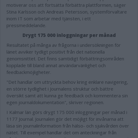
motiverar oss att fortsätta förbättra plattformen, säger
Stina Karlsson och Andreas Petersson, systemförvaltare
inom IT som arbetar med tjänsten, i ett
pressmeddelande.
Drygt 175 000 inloggningar per månad
Resultatet på många av frågorna i undersökningen för
länet avviker tydligt positivt från det nationella
genomsnittet. Det finns samtidigt förbättringsområden
kopplade till bland annat användarvänlighet och
feedbackmöjligheter.
"Det handlar om uttryckta behov kring enklare navigering,
en större tydlighet i Journalens struktur och bättre
översikt samt att kunna ge feedback och kommentera sin
egen journaldokumentation", skriver regionen.
I Kalmar län görs drygt 175 000 inloggningar per månad i
1177 Journal. Journalen gör det möjligt för invånarna att
läsa sin journalinformation från hälso- och sjukvården över
nätet. Till exempel handlar det om anteckningar från