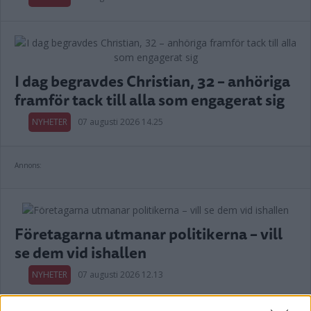
I dag begravdes Christian, 32 – anhöriga
framför tack till alla som engagerat sig
NYHETER
07 augusti 2026 14.25
Annons:
Företagarna utmanar politikerna – vill
se dem vid ishallen
NYHETER
07 augusti 2026 12.13