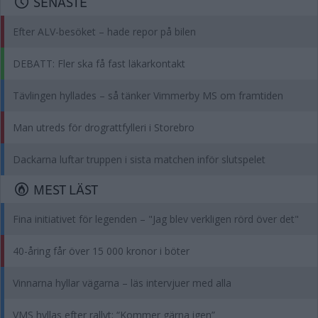
SENASTE
Efter ALV-besöket – hade repor på bilen
DEBATT: Fler ska få fast läkarkontakt
Tävlingen hyllades – så tänker Vimmerby MS om framtiden
Man utreds för drograttfylleri i Storebro
Dackarna luftar truppen i sista matchen inför slutspelet
MEST LÄST
Fina initiativet för legenden – "Jag blev verkligen rörd över det"
40-åring får över 15 000 kronor i böter
Vinnarna hyllar vägarna – läs intervjuer med alla
VMS hyllas efter rallyt: “Kommer gärna igen”