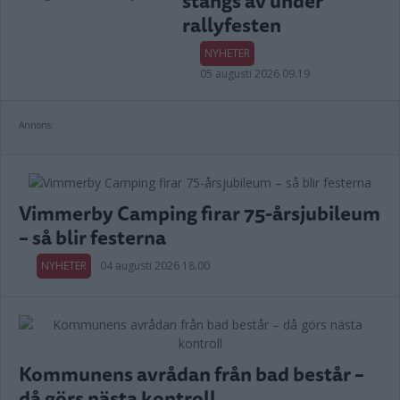
stängs av under
rallyfesten
NYHETER
05 augusti 2026 09.19
Annons:
Vimmerby Camping firar 75-årsjubileum
– så blir festerna
NYHETER
04 augusti 2026 18.00
Kommunens avrådan från bad består –
då görs nästa kontroll