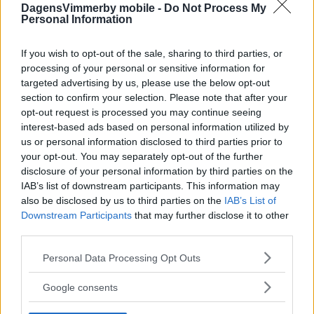
DagensVimmerby mobile -
Do Not Process My
Personal Information
If you wish to opt-out of the sale, sharing to third parties, or
processing of your personal or sensitive information for
targeted advertising by us, please use the below opt-out
section to confirm your selection. Please note that after your
opt-out request is processed you may continue seeing
interest-based ads based on personal information utilized by
us or personal information disclosed to third parties prior to
your opt-out. You may separately opt-out of the further
disclosure of your personal information by third parties on the
IAB’s list of downstream participants. This information may
also be disclosed by us to third parties on the
IAB’s List of
Downstream Participants
that may further disclose it to other
third parties.
Please note that this website/app uses one or more Google
Personal Data Processing Opt Outs
services and may gather and store information including but
not limited to your visit or usage behaviour. You may click to
Google consents
grant or deny consent to Google and its third-party tags to
use your data for below specified purposes in below Google