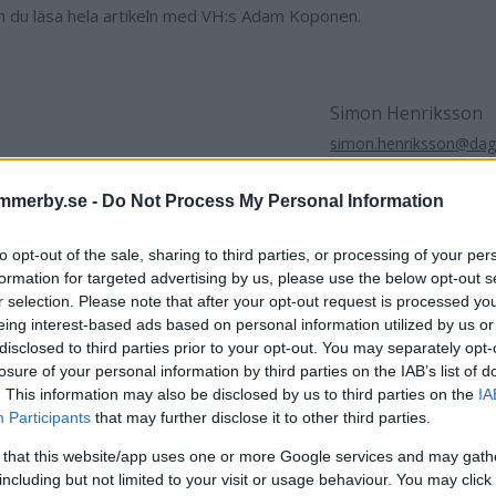
 du läsa hela artikeln med VH:s Adam Koponen.
Simon Henriksson
simon.henriksson@dag
076 815 45 71
mmerby.se -
Do Not Process My Personal Information
to opt-out of the sale, sharing to third parties, or processing of your per
formation for targeted advertising by us, please use the below opt-out s
r selection. Please note that after your opt-out request is processed y
artikel
Lars Sandberg
LIU Vimmerby gymnasium
Vimmerb
eing interest-based ads based on personal information utilized by us or
disclosed to third parties prior to your opt-out. You may separately opt-
losure of your personal information by third parties on the IAB’s list of
. This information may also be disclosed by us to third parties on the
IA
Participants
that may further disclose it to other third parties.
 that this website/app uses one or more Google services and may gath
including but not limited to your visit or usage behaviour. You may click 