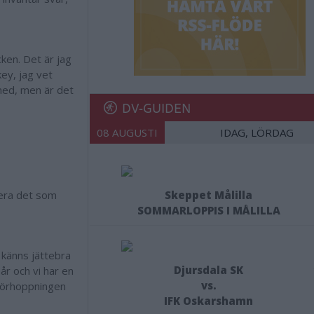
ken. Det är jag
ey, jag vet
 med, men är det
DV-GUIDEN
08 AUGUSTI
IDAG, LÖRDAG
rdera det som
Skeppet Målilla
SOMMARLOPPIS I MÅLILLA
t känns jättebra
Djursdala SK
år och vi har en
vs.
 förhoppningen
IFK Oskarshamn