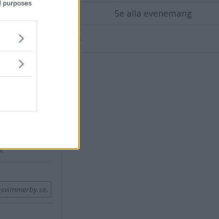
ed purposes
X
Se alla evenemang
Annons:
"
mt"
nsvimmerby.se.