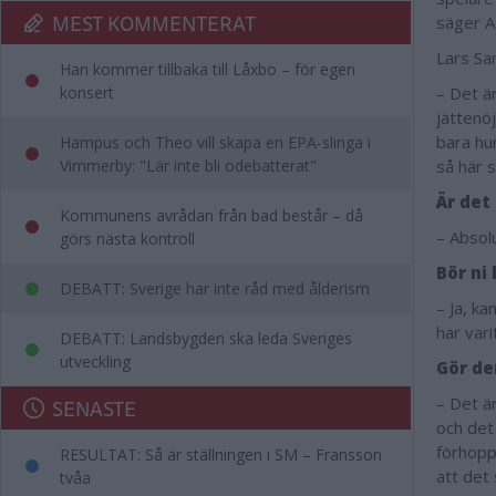
MEST KOMMENTERAT
säger A
Lars San
Han kommer tillbaka till Låxbo – för egen
konsert
– Det ä
jättenö
bara hu
Hampus och Theo vill skapa en EPA-slinga i
Vimmerby: "Lär inte bli odebatterat"
så här s
Är det
Kommunens avrådan från bad består – då
– Absol
görs nästa kontroll
Bör ni
DEBATT: Sverige har inte råd med ålderism
– Ja, ka
har vari
DEBATT: Landsbygden ska leda Sveriges
utveckling
Gör de
– Det är
SENASTE
och det
förhopp
RESULTAT: Så är ställningen i SM – Fransson
att det 
tvåa