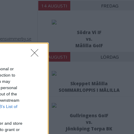
14 AUGUSTI
FREDAG
Södra Vi IF
ensvimmerby.se
vs.
Målilla GoIF
15 AUGUSTI
LÖRDAG
sonal or
ection to
ou may
y Hockey
Skeppet Målilla
 personal
SOMMARLOPPIS I MÅLILLA
out of the
 downstream
B’s List of
Gullringens GoIF
vs.
er and store
Jönköping Torpa BK
to grant or