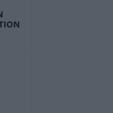
N
TION