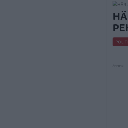
HÄ
PE
POLIT
Annons: