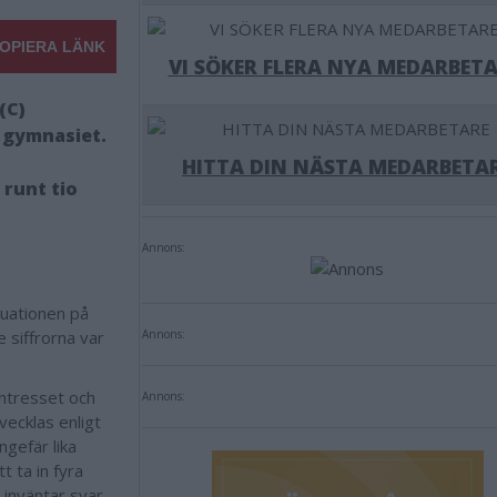
OPIERA LÄNK
VI SÖKER FLERA NYA MEDARBETA
(C)
å gymnasiet.
HITTA DIN NÄSTA MEDARBETA
 runt tio
Annons:
tuationen på
siffrorna var
Annons:
intresset och
Annons:
vecklas enligt
ngefär lika
 ta in fyra
 inväntar svar,