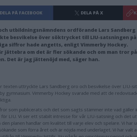
DELA PÅ FACEBOOK
DELA PÅ X
K
 och utbildningsnämndens ordförande Lars Sandberg 
kte besvikelse över söktrycket till LIU-satsningen p
iga siffror hade angetts, enligt Vimmerby Hockey.
är jättebra om det är fler sökande och om man tror på
n. Det är jag jättenöjd med, säger han.
är texten uttryckte Lars Sandberg oro och besvikelse över LIU-si
y gymnasium. Vimmerby Hockey svarade med att de redovisade 
aktiga.
ffror som publicerats och det som sagts stämmer inte vad gäller 
 för LIU. Vi ser ett stabilt intresse för vår LIU-satsning och det ut
 den planen handlar om kvalitet till varje elev och spelare. Vi har u
ökande som förra året och är nöjda med underlaget. Vi har valt att
utifrån till Vimmerby hittills. Nu pågår en omsökningsperiod och vi