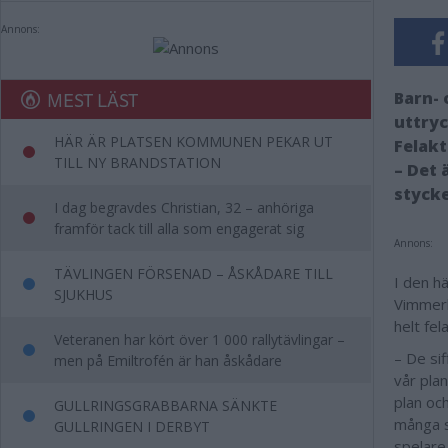
Annons:
MEST LÄST
Barn-
uttryc
HÄR ÄR PLATSEN KOMMUNEN PEKAR UT
Felakt
TILL NY BRANDSTATION
– Det 
stycke
I dag begravdes Christian, 32 – anhöriga
framför tack till alla som engagerat sig
Annons:
TÄVLINGEN FÖRSENAD – ÅSKÅDARE TILL
I den h
SJUKHUS
Vimmerb
helt fel
Veteranen har kört över 1 000 rallytävlingar –
– De si
men på Emiltrofén är han åskådare
vår plan
plan och
GULLRINGSGRABBARNA SÄNKTE
många s
GULLRINGEN I DERBYT
spelare 