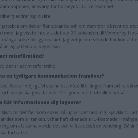
dam Koponen, ansvarig för hockeyns LIU-verksamhet.
dberg ändrar sig nu lite.
r jättebra om det är fler sökande och om man tror på runt tio styc
jd med. Jag visste inte att det var 30 sökanden till Vimmerby Hock
r många som sökt gymnasiet. Jag vet ju inte vilka de har kontakt
å är jag jättenöjd, säger han.
 ett missförstånd?
ut, det är ett missförstånd.
 ha en tydligare kommunikation framöver?
nske. Det är möjligt. Vi ska ha ett möte lite längre fram och utvä
t och hur vi ska göra framåt. Det gör vi med fotbollen också.
n här informationen dig lugnare?
 klart. Är det fler som söker så lugnar det ned mig. Självklart. De
 är det som är tanken. Vi har haft skenade IKE-kostnader i många 
ning om att kunna vända det och vi fick också en vändning. Då är
ska fortsätta.