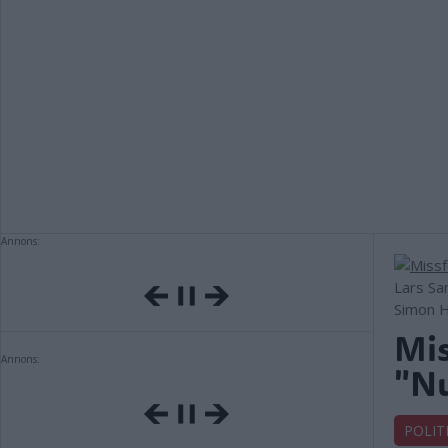
Annons:
Lars Sa
Simon H
Mis
Annons:
"Nu
POLIT