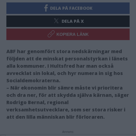
DELA PÅ FACEBOOK
DELA PÅ X
KOPIERA LÄNK
ABF har genomfört stora nedskärningar med
följden att de minskat personalstyrkan i länets
alla kommuner. I Hultsfred har man också
avvecklat sin lokal, och hyr numera in sig hos
Socialdemokraterna.
– När ekonomin blir sämre måste vi prioritera
och dra ner, för att skydda själva kärnan, säger
Rodrigo Bernal, regional
verksamhetsutvecklare, som ser stora risker i
att den lilla människan blir förloraren.
Annons: