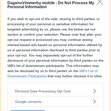
DagensVimmerby mobile -
Do Not Process My
Personal Information
If you wish to opt-out of the sale, sharing to third parties, or
processing of your personal or sensitive information for
targeted advertising by us, please use the below opt-out
section to confirm your selection. Please note that after your
opt-out request is processed you may continue seeing
interest-based ads based on personal information utilized by
us or personal information disclosed to third parties prior to
your opt-out. You may separately opt-out of the further
disclosure of your personal information by third parties on the
IAB’s list of downstream participants. This information may
also be disclosed by us to third parties on the
IAB’s List of
Downstream Participants
that may further disclose it to other
third parties.
Please note that this website/app uses one or more Google
Personal Data Processing Opt Outs
services and may gather and store information including but
not limited to your visit or usage behaviour. You may click to
Google consents
grant or deny consent to Google and its third-party tags to
use your data for below specified purposes in below Google