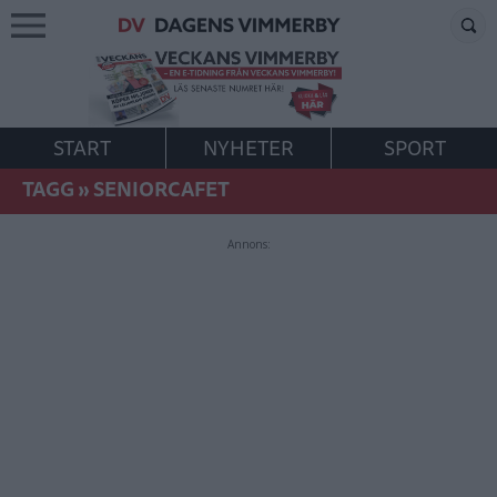
START
NYHETER
SPORT
TAGG
»
SENIORCAFET
Annons: