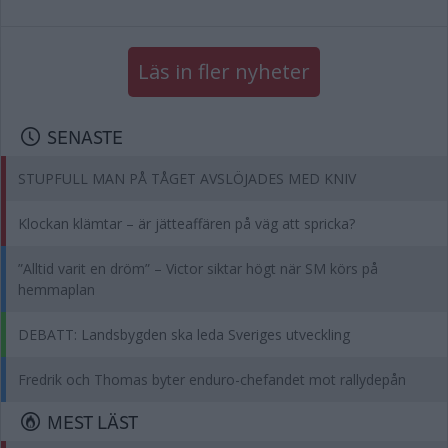
Läs in fler nyheter
SENASTE
STUPFULL MAN PÅ TÅGET AVSLÖJADES MED KNIV
Klockan klämtar – är jätteaffären på väg att spricka?
”Alltid varit en dröm” – Victor siktar högt när SM körs på
hemmaplan
DEBATT: Landsbygden ska leda Sveriges utveckling
Fredrik och Thomas byter enduro-chefandet mot rallydepån
MEST LÄST