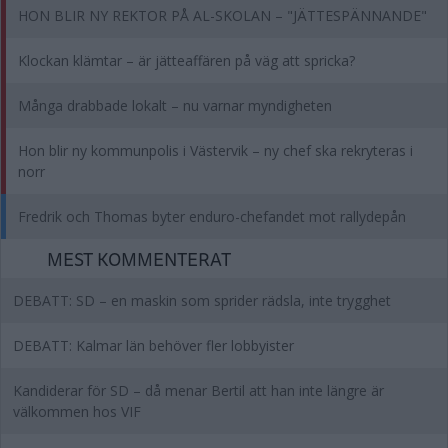
HON BLIR NY REKTOR PÅ AL-SKOLAN – "JÄTTESPÄNNANDE"
Klockan klämtar – är jätteaffären på väg att spricka?
Många drabbade lokalt – nu varnar myndigheten
Hon blir ny kommunpolis i Västervik – ny chef ska rekryteras i
norr
Fredrik och Thomas byter enduro-chefandet mot rallydepån
MEST KOMMENTERAT
DEBATT: SD – en maskin som sprider rädsla, inte trygghet
DEBATT: Kalmar län behöver fler lobbyister
Kandiderar för SD – då menar Bertil att han inte längre är
välkommen hos VIF