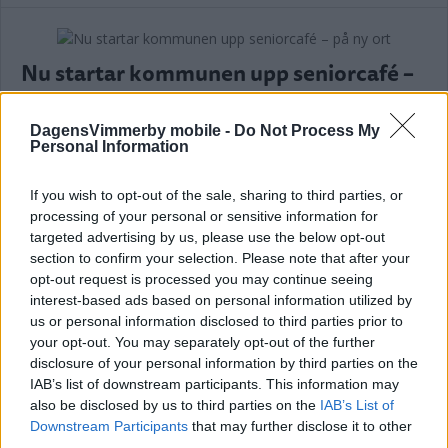
Nu startar kommunen upp seniorcafé –
på ny ort
DagensVimmerby mobile -
Do Not Process My
NYHETER
10 november 2025 10.36
Personal Information
If you wish to opt-out of the sale, sharing to third parties, or
Annons:
processing of your personal or sensitive information for
targeted advertising by us, please use the below opt-out
section to confirm your selection. Please note that after your
opt-out request is processed you may continue seeing
interest-based ads based on personal information utilized by
Seniorcaféet har fått ett uppsving –
us or personal information disclosed to third parties prior to
stort intresse för föredrag om
your opt-out. You may separately opt-out of the further
telefonbedrägerier
disclosure of your personal information by third parties on the
IAB’s list of downstream participants. This information may
NYHETER
07 maj 2025 04.00
also be disclosed by us to third parties on the
IAB’s List of
Downstream Participants
that may further disclose it to other
third parties.