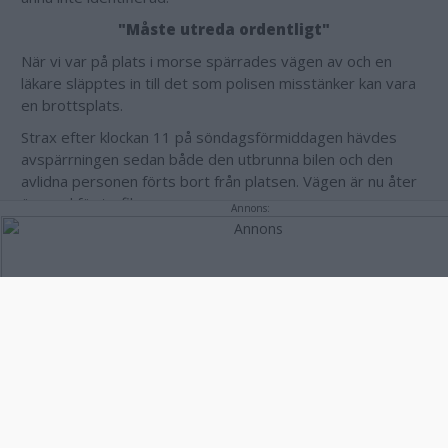
"Måste utreda ordentligt"
När vi var på plats i morse spärrades vägen av och en
läkare släpptes in till det som polisen misstänker kan vara
en brottsplats.
Strax efter klockan 11 på söndagsförmiddagen hävdes
avspärrningen sedan både den utbrunna bilen och den
avlidna personen förts bort från platsen. Vägen är nu åter
öppnad för trafik
Annons:
– Den avlidna personen är förd till rättsmedicin för
rättsmedicinsk undersökning av kroppen, berättar Katarina
Rusin, presstalesperson vid polisens
regionledningscentral.
– Bilen är tagen i beslag för vidare undersökning.
Rubriceringen är fortsatt mord, men det finns i nuläget
inget som tyder på att ett mord är begånget, men vi
måste utreda det ordentligt.
Här kan du läsa våra två tidigare artiklar i ärendet från
i går