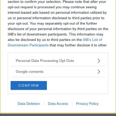
section to confirm your selection. Please note that after your
opt-out request is processed you may continue seeing
interest-based ads based on personal information utilized by
us or personal information disclosed to third parties prior to
your opt-out. You may separately opt-out of the further
disclosure of your personal information by third parties on the
IAB’s list of downstream participants. This information may
also be disclosed by us to third parties on the
IAB’s List of
Downstream Participants
that may further disclose it to other
third parties.
Please note that this website/app uses one or more Google
Personal Data Processing Opt Outs
services and may gather and store information including but
not limited to your visit or usage behaviour. You may click to
Google consents
grant or deny consent to Google and its third-party tags to
use your data for below specified purposes in below Google
CONFIRM
consent section.
Data Deletion
Data Access
Privacy Policy