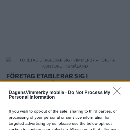
FÖRETAG ETABLERAR SIG I
VIMMERBY – FÖRSTA KONTORET I
SMÅLAND
DagensVimmerby mobile -
Do Not Process My
Personal Information
NÄRINGSLIV
23 augusti 2023 13.50
If you wish to opt-out of the sale, sharing to third parties, or
processing of your personal or sensitive information for
targeted advertising by us, please use the below opt-out
Läs in fler nyheter
section to confirm your selection. Please note that after your