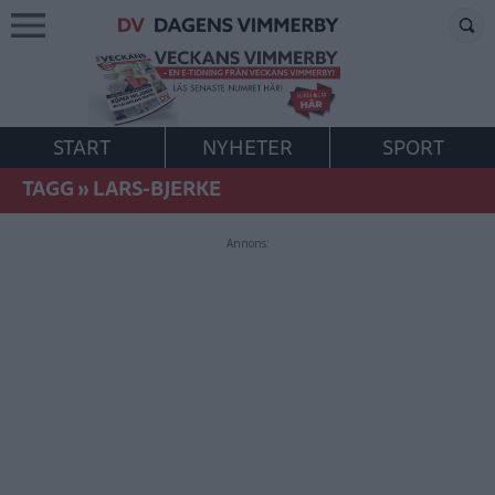
START
NYHETER
SPORT
TAGG
»
LARS-BJERKE
Annons: