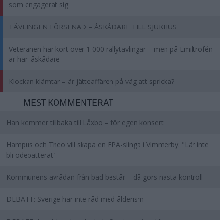
som engagerat sig
TÄVLINGEN FÖRSENAD – ÅSKÅDARE TILL SJUKHUS
Veteranen har kört över 1 000 rallytävlingar – men på Emiltrofén
är han åskådare
Klockan klämtar – är jätteaffären på väg att spricka?
MEST KOMMENTERAT
Han kommer tillbaka till Låxbo – för egen konsert
Hampus och Theo vill skapa en EPA-slinga i Vimmerby: "Lär inte
bli odebatterat"
Kommunens avrådan från bad består – då görs nästa kontroll
DEBATT: Sverige har inte råd med ålderism