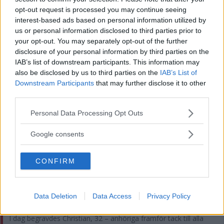
opt-out request is processed you may continue seeing
interest-based ads based on personal information utilized by
SENASTE
us or personal information disclosed to third parties prior to
your opt-out. You may separately opt-out of the further
disclosure of your personal information by third parties on the
RESULTAT: Så är ställningen i SM – Fransson tvåa
IAB’s list of downstream participants. This information may
also be disclosed by us to third parties on the
IAB’s List of
"Fimpen" fick inte jubla i debuten: "Kan inte kräva mer"
Downstream Participants
that may further disclose it to other
third parties.
BILDSPEL: Se bilder och videoklipp från dagens rallytävlingar
Please note that this website/app uses one or more Google
Personal Data Processing Opt Outs
Lindgren nöjd: "Nödvändigt om vi ska kriga om seriesegern"
services and may gather and store information including but
not limited to your visit or usage behaviour. You may click to
Google consents
grant or deny consent to Google and its third-party tags to
VIDEO: Henrik Gustavsson sammanfattar första dagen
use your data for below specified purposes in below Google
CONFIRM
MEST LÄST
consent section.
HÄR ÄR PLATSEN KOMMUNEN PEKAR UT TILL NY
BRANDSTATION
Data Deletion
Data Access
Privacy Policy
I dag begravdes Christian, 32 – anhöriga framför tack till alla